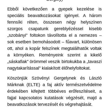
Ebből következően a gyepek kezelése is
speciális beavatkozásokat igényel. A három
fennsíki réten, összesen négy helyszínen
szorgos csapatunk gereblyézéssel kisebb
„szobányi” foltokon távolította el a nemezes –
sok esetben bemohásodott – fűavart, különösen
ott, ahol a kopár felszínek megtalálhatók voltak
a környéken. Reményeink szerint a kikelő
„sáskafiak” örömmel veszik birtokukba a „tavaszi
nagytakarítással” kialakított élőhelyfoltokat.
Köszönjük Szövényi Gergelynek és László
Márknak (ELTE) a faj aktív természetvédelme
érdekében kifejtett többéves erőfeszítéseit, a
fajjal kapcsolatos kutatások végzését, majd a
beavatkozások tervezését és végrehajtását.