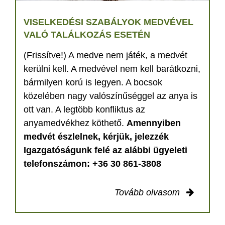
VISELKEDÉSI SZABÁLYOK MEDVÉVEL
VALÓ TALÁLKOZÁS ESETÉN
(Frissítve!) A medve nem játék, a medvét
kerülni kell. A medvével nem kell barátkozni,
bármilyen korú is legyen. A bocsok
közelében nagy valószínűséggel az anya is
ott van. A legtöbb konfliktus az
anyamedvékhez köthető.
Amennyiben
medvét észlelnek, kérjük, jelezzék
Igazgatóságunk felé az alábbi ügyeleti
telefonszámon: +36 30 861-3808
Tovább olvasom