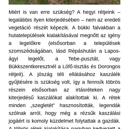
Miért is van erre szükség? A hegyi rétjeink –
legalábbis ilyen kiterjedésében – nem az eredeti
vegetáció részét képezik. A bükki falvakban a
hutatelepülések kialakításával megnőtt az igény
a legelőkre (elsősorban a települések
szomszédságában, lásd Répáshután a Lapos-
ágyi legelőt, a Tebe-pusztát, vagy
Bükkszentkeresztnél a Lófő-tisztás és Dorongos
rétjeit). A jószág téli ellátásához kaszálék
gyűjtésére is szükség volt, így a fennsík töbrös
részein elsősorban az irtásréteken nagy
kiterjedésű kaszálókat alakítottak ki. A rétek
minden „szegletét” hasznosították, legendák
szólnak arról, hogy még a rézsűk kaszálási
jogáért is komoly küzdelmet folytattak a gazdák.
A töbrös rétek kialakítása nagyban kedvezett a