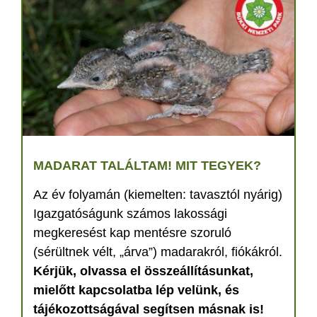
MADARAT TALÁLTAM! MIT TEGYEK?
Az év folyamán (kiemelten: tavasztól nyárig)
Igazgatóságunk számos lakossági
megkeresést kap mentésre szoruló
(sérültnek vélt, „árva”) madarakról, fiókákról.
Kérjük, olvassa el összeállításunkat,
mielőtt kapcsolatba lép velünk, és
tájékozottságával segítsen másnak is!