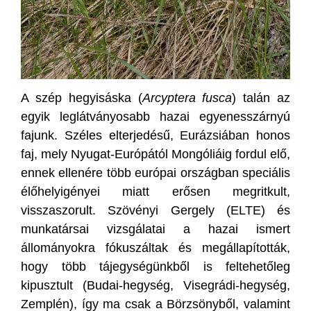
A szép hegyisáska (
Arcyptera fusca
) talán az
egyik leglátványosabb hazai egyenesszárnyú
fajunk. Széles elterjedésű, Eurázsiában honos
faj, mely Nyugat-Európától Mongóliáig fordul elő,
ennek ellenére több európai országban speciális
élőhelyigényei miatt erősen megritkult,
visszaszorult. Szövényi Gergely (ELTE) és
munkatársai vizsgálatai a hazai ismert
állományokra fókuszáltak és megállapították,
hogy több tájegységünkből is feltehetőleg
kipusztult (Budai-hegység, Visegrádi-hegység,
Zemplén), így ma csak a Börzsönyből, valamint