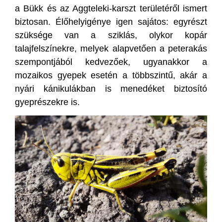
a Bükk és az Aggteleki-karszt területéről ismert
biztosan. Élőhelyigénye igen sajátos: egyrészt
szüksége van a sziklás, olykor kopár
talajfelszínekre, melyek alapvetően a peterakás
szempontjából kedvezőek, ugyanakkor a
mozaikos gyepek esetén a többszintű, akár a
nyári kánikulákban is menedéket biztosító
gyeprészekre is.