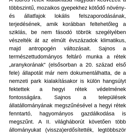
többszintű, mozaikos gyepekhez kötődő növény-
és állatfajok lokális felszaporodásának,
terjedésének, amik korábban feltehetőleg a
sziklás, be nem fásodó töbrök szegélyében
vészelték át az elmúlt évszázadok klimatikus,
majd antropogén változásait. Sajnos a
természettudományos feltáró munka a rétek
„aranykorának” (elsősorban a 20. század első
fele) állapotát már nem dokumentálhatta, de a
nemzeti park kialakításakor is külön hangsúlyt
fektettek a hegyi rétek védelmének
fontosságára. Sajnos a települések
állatállományának megszűnésével a hegyi rétek
fenntartó, hagyományos gazdálkodása is
megszűnt. A II. világháborút követően több
állományukat (vissza)erdősítették, legtöbbször