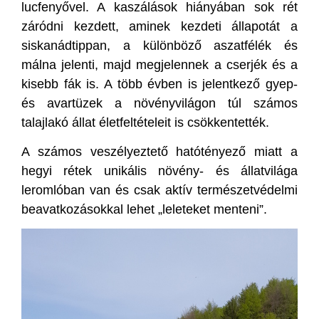
lucfenyővel. A kaszálások hiányában sok rét
záródni kezdett, aminek kezdeti állapotát a
siskanádtippan, a különböző aszatfélék és
málna jelenti, majd megjelennek a cserjék és a
kisebb fák is. A több évben is jelentkező gyep-
és avartüzek a növényvilágon túl számos
talajlakó állat életfeltételeit is csökkentették.
A számos veszélyeztető hatótényező miatt a
hegyi rétek unikális növény- és állatvilága
leromlóban van és csak aktív természetvédelmi
beavatkozásokkal lehet „leleteket menteni”.