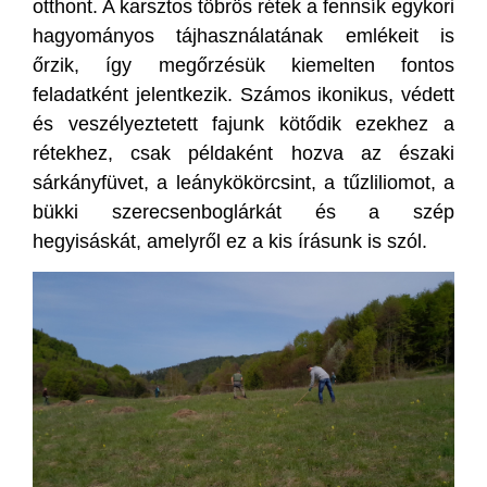
otthont. A karsztos töbrös rétek a fennsík egykori
hagyományos tájhasználatának emlékeit is
őrzik, így megőrzésük kiemelten fontos
feladatként jelentkezik. Számos ikonikus, védett
és veszélyeztetett fajunk kötődik ezekhez a
rétekhez, csak példaként hozva az északi
sárkányfüvet, a leánykökörcsint, a tűzliliomot, a
bükki szerecsenboglárkát és a szép
hegyisáskát, amelyről ez a kis írásunk is szól.