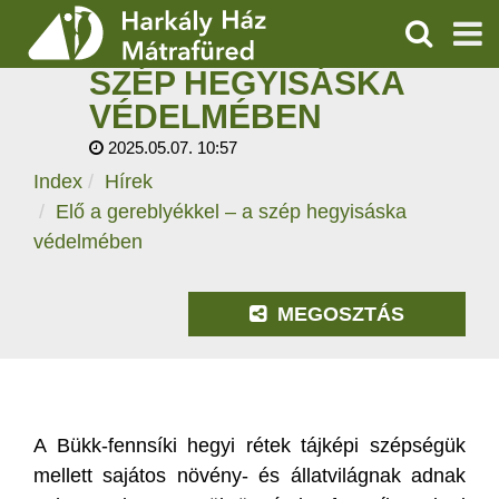
ELŐ A
GEREBLYÉKKEL – A
KERESÉS
SZÉP HEGYISÁSKA
SZOLGÁLTATÁSOK
VÉDELMÉBEN
2025.05.07. 10:57
PROGRAMOK
Index
Hírek
HÍREK
Elő a gereblyékkel – a szép hegyisáska
védelmében
RÓLUNK
MEGOSZTÁS
ÁRAK, NYITVATARTÁS
A Bükk-fennsíki hegyi rétek tájképi szépségük
mellett sajátos növény- és állatvilágnak adnak