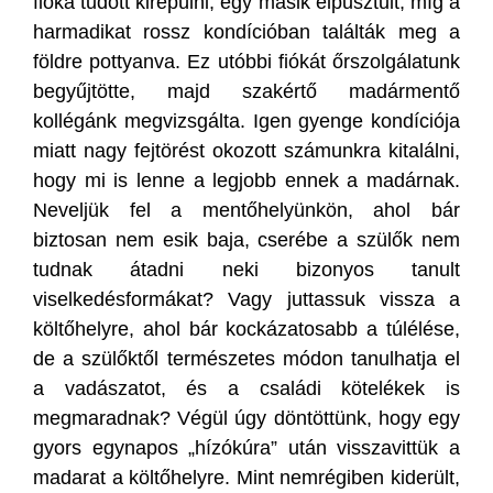
fióka tudott kirepülni, egy másik elpusztult, míg a
harmadikat rossz kondícióban találták meg a
földre pottyanva. Ez utóbbi fiókát őrszolgálatunk
begyűjtötte, majd szakértő madármentő
kollégánk megvizsgálta. Igen gyenge kondíciója
miatt nagy fejtörést okozott számunkra kitalálni,
hogy mi is lenne a legjobb ennek a madárnak.
Neveljük fel a mentőhelyünkön, ahol bár
biztosan nem esik baja, cserébe a szülők nem
tudnak átadni neki bizonyos tanult
viselkedésformákat? Vagy juttassuk vissza a
költőhelyre, ahol bár kockázatosabb a túlélése,
de a szülőktől természetes módon tanulhatja el
a vadászatot, és a családi kötelékek is
megmaradnak? Végül úgy döntöttünk, hogy egy
gyors egynapos „hízókúra” után visszavittük a
madarat a költőhelyre. Mint nemrégiben kiderült,