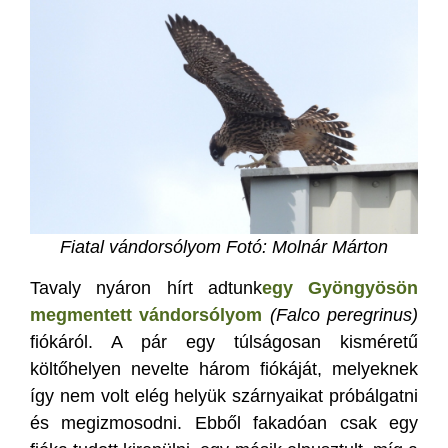
Fiatal vándorsólyom Fotó: Molnár Márton
Tavaly nyáron hírt adtunk
egy Gyöngyösön
megmentett vándorsólyom
(Falco peregrinus)
fiókáról. A pár egy túlságosan kisméretű
költőhelyen nevelte három fiókáját, melyeknek
így nem volt elég helyük szárnyaikat próbálgatni
és megizmosodni. Ebből fakadóan csak egy