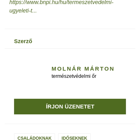
https://www.bnpi.hu/hu/termeszetvedelmi-
ugyeleti-t...
szerző
MOLNÁR MÁRTON
természetvédelmi őr
ÍRJON ÜZENETET
CSALÁDOKNAK
IDŐSEKNEK