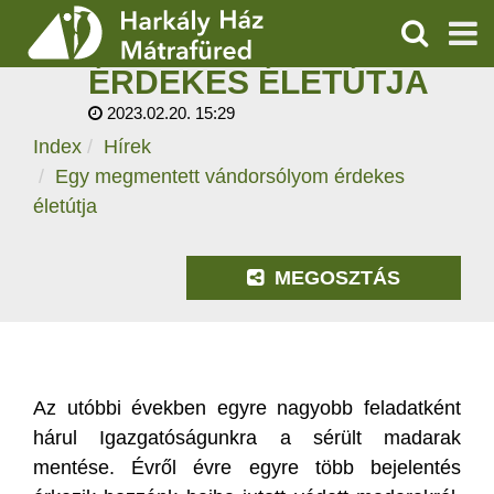
EGY MEGMENTETT
VÁNDORSÓLYOM
KERESÉS
ÉRDEKES ÉLETÚTJA
SZOLGÁLTATÁSOK
2023.02.20. 15:29
Index
Hírek
PROGRAMOK
Egy megmentett vándorsólyom érdekes
HÍREK
életútja
RÓLUNK
MEGOSZTÁS
ÁRAK, NYITVATARTÁS
Az utóbbi években egyre nagyobb feladatként
hárul Igazgatóságunkra a sérült madarak
mentése. Évről évre egyre több bejelentés