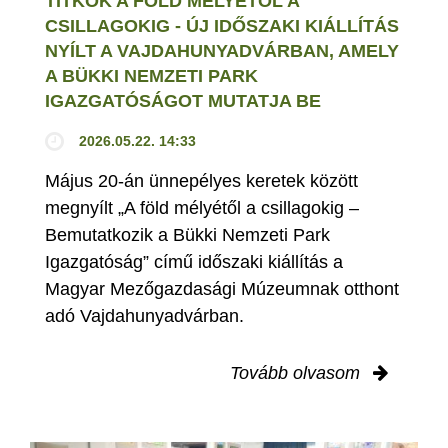
TITKOK A FÖLD MÉLYÉTŐL A
CSILLAGOKIG - ÚJ IDŐSZAKI KIÁLLÍTÁS
NYÍLT A VAJDAHUNYADVÁRBAN, AMELY
A BÜKKI NEMZETI PARK
IGAZGATÓSÁGOT MUTATJA BE
2026.05.22. 14:33
Május 20-án ünnepélyes keretek között
megnyílt „A föld mélyétől a csillagokig –
Bemutatkozik a Bükki Nemzeti Park
Igazgatóság” című időszaki kiállítás a
Magyar Mezőgazdasági Múzeumnak otthont
adó Vajdahunyadvárban.
Tovább olvasom