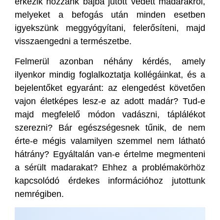
érkezik hozzánk bajba jutott védett madarakról,
melyeket a befogás után minden esetben
igyekszünk meggyógyítani, felerősíteni, majd
visszaengedni a természetbe.
Felmerül azonban néhány kérdés, amely
ilyenkor mindig foglalkoztatja kollégáinkat, és a
bejelentőket egyaránt: az elengedést követően
vajon életképes lesz-e az adott madár? Tud-e
majd megfelelő módon vadászni, táplálékot
szerezni? Bár egészségesnek tűnik, de nem
érte-e mégis valamilyen szemmel nem látható
hátrány? Egyáltalán van-e értelme megmenteni
a sérült madarakat? Ehhez a problémakörhöz
kapcsolódó érdekes információhoz jutottunk
nemrégiben.