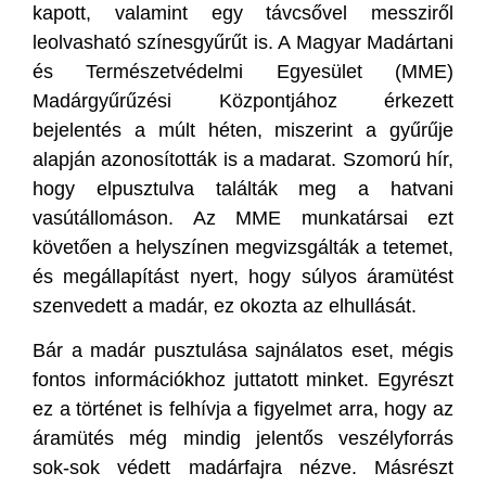
kapott, valamint egy távcsővel messziről
leolvasható színesgyűrűt is. A Magyar Madártani
és Természetvédelmi Egyesület (MME)
Madárgyűrűzési Központjához érkezett
bejelentés a múlt héten, miszerint a gyűrűje
alapján azonosították is a madarat. Szomorú hír,
hogy elpusztulva találták meg a hatvani
vasútállomáson. Az MME munkatársai ezt
követően a helyszínen megvizsgálták a tetemet,
és megállapítást nyert, hogy súlyos áramütést
szenvedett a madár, ez okozta az elhullását.
Bár a madár pusztulása sajnálatos eset, mégis
fontos információkhoz juttatott minket. Egyrészt
ez a történet is felhívja a figyelmet arra, hogy az
áramütés még mindig jelentős veszélyforrás
sok-sok védett madárfajra nézve. Másrészt