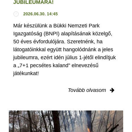
JUBILEUMÁRA!
2026.06.30. 14:45
Már készülünk a Bükki Nemzeti Park
Igazgatóság (BNPI) alapításának közelgő,
50 éves évfordulójára. Szeretnénk, ha
látogatóinkkal együtt hangolódnánk a jeles
jubileumra, ezért idén július 1-jétől elindítjuk
a „7+1 pecsétes kaland” elnevezésű
játékunkat!
Tovább olvasom