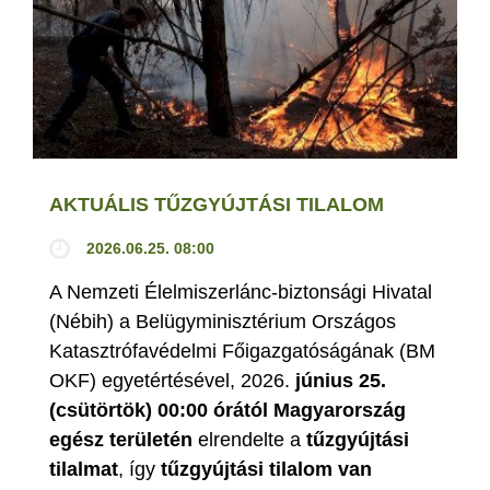
AKTUÁLIS TŰZGYÚJTÁSI TILALOM
2026.06.25. 08:00
A Nemzeti Élelmiszerlánc-biztonsági Hivatal
(Nébih) a Belügyminisztérium Országos
Katasztrófavédelmi Főigazgatóságának (BM
OKF) egyetértésével, 2026.
június 25.
(csütörtök) 00:00 órától Magyarország
egész területén
elrendelte a
tűzgyújtási
tilalmat
, így
tűzgyújtási tilalom van