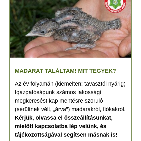
MADARAT TALÁLTAM! MIT TEGYEK?
Az év folyamán (kiemelten: tavasztól nyárig)
Igazgatóságunk számos lakossági
megkeresést kap mentésre szoruló
(sérültnek vélt, „árva”) madarakról, fiókákról.
Kérjük, olvassa el összeállításunkat,
mielőtt kapcsolatba lép velünk, és
tájékozottságával segítsen másnak is!