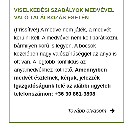
VISELKEDÉSI SZABÁLYOK MEDVÉVEL
VALÓ TALÁLKOZÁS ESETÉN
(Frissítve!) A medve nem játék, a medvét
kerülni kell. A medvével nem kell barátkozni,
bármilyen korú is legyen. A bocsok
közelében nagy valószínűséggel az anya is
ott van. A legtöbb konfliktus az
anyamedvékhez köthető.
Amennyiben
medvét észlelnek, kérjük, jelezzék
Igazgatóságunk felé az alábbi ügyeleti
telefonszámon: +36 30 861-3808
Tovább olvasom