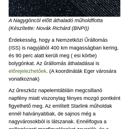
A Nagygöncöl előtt áthaladó műholdflotta
(Készítette: Novák Richárd (BNPI))
Érdekesség, hogy a Nemzetközi Űrállomás
(ISS) is nagyjából 400 km magasságban kering,
és 90 perc alatt kerüli meg ( esi körbe)
bolygónkat. Az űrállomás áthaladásai is
előrejelezhetőek
. (A koordináták Eger városára
vonatkoznak)
Az űreszköz napelemtábláin megcsillanó
napfény miatt viszonylag fényes mozgó pontként
figyelhető meg. Az említett Starlink műholdak
ennél halványabbak, de sajnos még a
nagyvárosokból is látszanak. Ennélfogva a