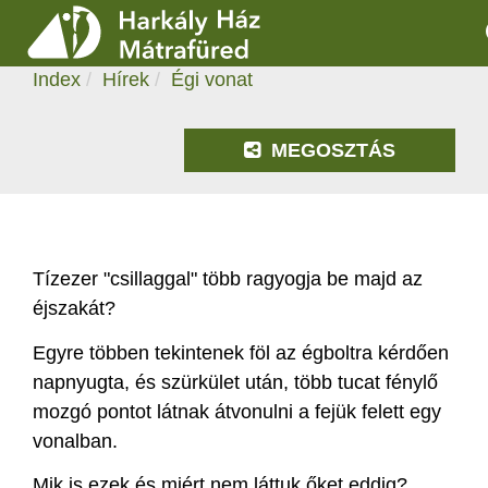
ÉGI VONAT
2020.04.22. 19:17
Index
Hírek
Égi vonat
SZOLGÁLTATÁSOK
PROGRAMOK
MEGOSZTÁS
HÍREK
RÓLUNK
Tízezer "csillaggal" több ragyogja be majd az
éjszakát?
ÁRAK, NYITVATARTÁS
Egyre többen tekintenek föl az égboltra kérdően
napnyugta, és szürkület után, több tucat fénylő
mozgó pontot látnak átvonulni a fejük felett egy
vonalban.
Mik is ezek és miért nem láttuk őket eddig?