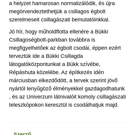
a helyzet hamarosan normalizálódik, és újra
megörvendeztethetjük a csillagos égbolt
szerelmeseit csillagászati bemutatóinkkal.
Jó hír, hogy műholdflotta ellenére a Bükki
Csillagoségbolt-parkban továbbra is
megfigyelhetőek az égbolt csodái, éppen ezért
terveztük ide a Bükki Csillagda
látogatóközpontunkat a Bükk szívébe,
Répáshuta közelébe. Az építkezés idén
márciusban elkezdődött, a tervek szerint jövő
nyártól lenyűgöző élményekkel gazdagodhatunk
, és az Univerzum látnivalóit komoly csillagászati
teleszkópokon keresztül is csodálhatjuk majd.
szerző