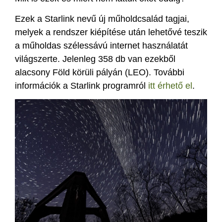
Ezek a Starlink nevű új műholdcsalád tagjai,
melyek a rendszer kiépítése után lehetővé teszik
a műholdas szélessávú internet használatát
világszerte. Jelenleg 358 db van ezekből
alacsony Föld körüli pályán (LEO). További
információk a Starlink programról
itt érhető el
.