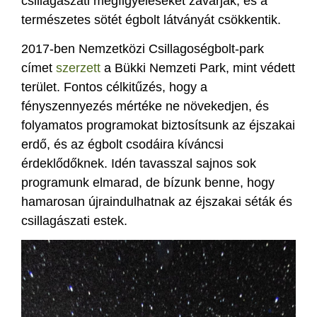
csillagászati megfigyeléseket zavarják, és a
természetes sötét égbolt látványát csökkentik.
2017-ben Nemzetközi Csillagoségbolt-park
címet
szerzett
a Bükki Nemzeti Park, mint védett
terület. Fontos célkitűzés, hogy a
fényszennyezés mértéke ne növekedjen, és
folyamatos programokat biztosítsunk az éjszakai
erdő, és az égbolt csodáira kíváncsi
érdeklődőknek. Idén tavasszal sajnos sok
programunk elmarad, de bízunk benne, hogy
hamarosan újraindulhatnak az éjszakai séták és
csillagászati estek.