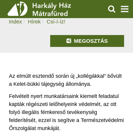
CSÍ-Í-ÍZ!
KERESÉS
2021.01.11. 12:28
Index
Hírek
Csí-í-íz!
SZOLGÁLTATÁSOK
PROGRAMOK
MEGOSZTÁS
HÍREK
RÓLUNK
Az elmúlt esztendő során új „kollégákkal” bővült
a Kelet-bükki tájegység állománya.
ÁRAK, NYITVATARTÁS
Felvételt nyert munkatársaink kiemelt feladatul
kapták régészeti lelőhelyeink védelmét, az ott
folyó illegális fémkereső tevékenység
felderítését, ezzel is segítve a Természetvédelmi
Őrszolgálat munkáját.