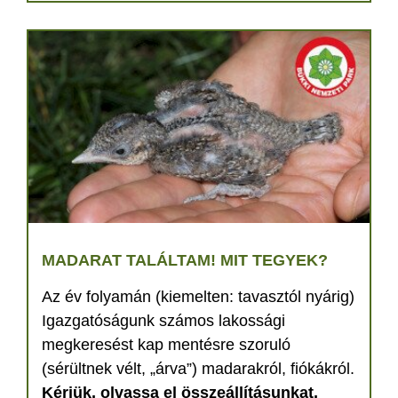
MADARAT TALÁLTAM! MIT TEGYEK?
Az év folyamán (kiemelten: tavasztól nyárig)
Igazgatóságunk számos lakossági
megkeresést kap mentésre szoruló
(sérültnek vélt, „árva”) madarakról, fiókákról.
Kérjük, olvassa el összeállításunkat,