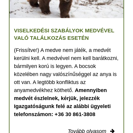
VISELKEDÉSI SZABÁLYOK MEDVÉVEL
VALÓ TALÁLKOZÁS ESETÉN
(Frissítve!) A medve nem játék, a medvét
kerülni kell. A medvével nem kell barátkozni,
bármilyen korú is legyen. A bocsok
közelében nagy valószínűséggel az anya is
ott van. A legtöbb konfliktus az
anyamedvékhez köthető.
Amennyiben
medvét észlelnek, kérjük, jelezzék
Igazgatóságunk felé az alábbi ügyeleti
telefonszámon: +36 30 861-3808
Tovább olvasom