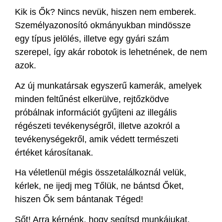
Kik is Ők? Nincs nevük, hiszen nem emberek.
Személyazonosító okmányukban mindössze
egy típus jelölés, illetve egy gyári szám
szerepel, így akár robotok is lehetnének, de nem
azok.
Az új munkatársak egyszerű kamerák, amelyek
minden feltűnést elkerülve, rejtőzködve
próbálnak információt gyűjteni az illegális
régészeti tevékenységről, illetve azokról a
tevékenységekről, amik védett természeti
értéket károsítanak.
Ha véletlenül mégis összetalálkoznál velük,
kérlek, ne ijedj meg Tőlük, ne bántsd Őket,
hiszen Ők sem bántanak Téged!
Sőt! Arra kérnénk, hogy segítsd munkájukat,