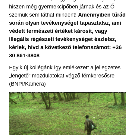
hiszen még gyermekcipőben járnak és az Ő
szemük sem láthat mindent!
Amennyiben túrád
során olyan tevékenységet tapasztalsz, ami
védett természeti értéket károsít, vagy
illegális régészeti tevékenységet észlelsz,
kérlek, hívd a következő telefonszámot: +36
30 861-3808
Egyik új kollégánk így emlékezett a jellegzetes
„lengető” mozdulatokat végző fémkeresősre
(BNPI/Kamera)