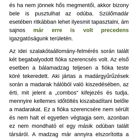
és ha nem jönnek hős megmentői, akkor bizony
bele is pusztulhat az odúba. Szülőmadár
esetében ritkábban lehet ilyesmit tapasztalni, ám
sajnos
már erre is volt precedens
Igazgatóságunk területén.
Az idei szalakótaállomány-felmérés során talált
két begabalyodott fióka szerencsés volt. Az első
esetben a bálamadzag teljesen a fióka teste
köré tekeredett. Aki jártas a madárgyűrűzések
során a madarak hálóból való kiszedésében, az
érti, mit jelent a „combos” kifejezés és tudja,
mennyire kellemes időtöltés kiszabadítani belőle
a madarakat. Ez a fióka szerencsére nem sérült
és nem halt el egyetlen végtagja sem, azonban
ez nem mondható el egy másik odúban talált
társáról. A madzag már annyira elszorította a