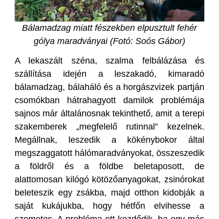
Bálamadzag miatt fészekben elpusztult fehér
gólya maradványai (Fotó: Soós Gábor)
A lekaszált széna, szalma felbálázása és
szállítása idején a leszakadó, kimaradó
bálamadzag, bálaháló és a horgászvizek partján
csomókban hátrahagyott damilok problémája
sajnos már általánosnak tekinthető, amit a terepi
szakemberek „megfelelő rutinnal” kezelnek.
Megállnak, leszedik a kökénybokor által
megszaggatott hálómaradványokat, összeszedik
a földről és a földbe beletaposott, de
alattomosan kilógó kötözőanyagokat, zsinórokat
beleteszik egy zsákba, majd otthon kidobják a
saját kukájukba, hogy hétfőn elvihesse a