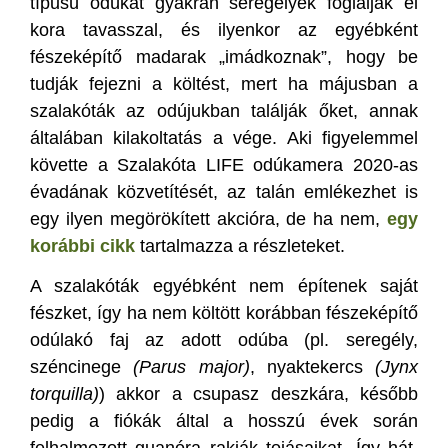
típusú odúkat gyakran seregélyek foglalják el
kora tavasszal, és ilyenkor az egyébként
fészeképítő madarak „imádkoznak”, hogy be
tudják fejezni a költést, mert ha májusban a
szalakóták az odújukban találják őket, annak
általában kilakoltatás a vége. Aki figyelemmel
követte a Szalakóta LIFE odúkamera 2020-as
évadának közvetítését, az talán emlékezhet is
egy ilyen megörökített akcióra, de ha nem,
egy
korábbi cikk
tartalmazza a részleteket.
A szalakóták egyébként nem építenek saját
fészket, így ha nem költött korábban fészeképítő
odúlakó faj az adott odúba (pl. seregély,
széncinege
(Parus major)
, nyaktekercs
(Jynx
torquilla)
) akkor a csupasz deszkára, később
pedig a fiókák által a hosszú évek során