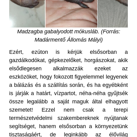
Madzagba gabalyodott mókusláb. (Forrás:
Madármentő Állomás Mályi)
Ezért, ezúton is kérjük elsősorban a
gazdálkodókat, gépkezelőket, horgászokat, akik
elsődlegesen alkalmazzák ezeket az
eszközöket, hogy fokozott figyelemmel legyenek
a bálázás és a szállítás során, és ha egyébként
is járják a határt, vízpartot, néha-néha gyűjtsék
össze legalább a saját maguk által elhagyott
szemetet! Ezzel nem csak a terepi
természetvédelmi szakembereknek nyújtanak
segítséget, hanem elsősorban a környezetünk
tisztaságáért, de leginkább az élővilág