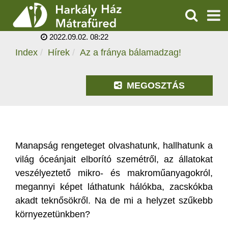
AZ A FRÁNYA
BÁLAMADZAG!
KERESÉS
2022.09.02. 08:22
SZOLGÁLTATÁSOK
Index
Hírek
Az a fránya bálamadzag!
PROGRAMOK
MEGOSZTÁS
HÍREK
RÓLUNK
Manapság rengeteget olvashatunk, hallhatunk a
ÁRAK, NYITVATARTÁS
világ óceánjait elborító szemétről, az állatokat
veszélyeztető mikro- és makroműanyagokról,
megannyi képet láthatunk hálókba, zacskókba
akadt teknősökről. Na de mi a helyzet szűkebb
környezetünkben?