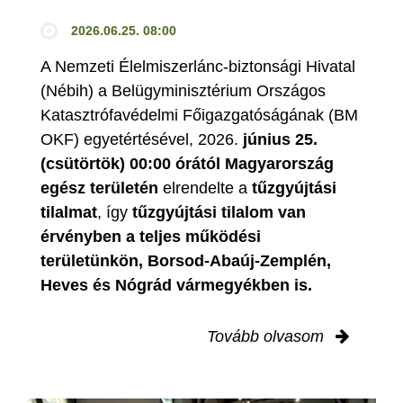
2026.06.25. 08:00
A Nemzeti Élelmiszerlánc-biztonsági Hivatal
(Nébih) a Belügyminisztérium Országos
Katasztrófavédelmi Főigazgatóságának (BM
OKF) egyetértésével, 2026.
június 25.
(csütörtök) 00:00 órától Magyarország
egész területén
elrendelte a
tűzgyújtási
tilalmat
, így
tűzgyújtási tilalom van
érvényben
a teljes működési
területünkön, Borsod-Abaúj-Zemplén,
Heves és Nógrád vármegyékben is.
Tovább olvasom