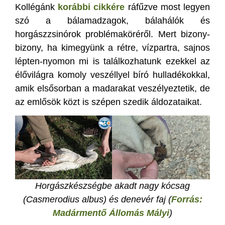
Kollégánk
korábbi cikkére
ráfűzve most legyen
szó a bálamadzagok, bálahálók és
horgászzsinórok problémaköréről. Mert bizony-
bizony, ha kimegyünk a rétre, vízpartra, sajnos
lépten-nyomon mi is találkozhatunk ezekkel az
élővilágra komoly veszéllyel bíró hulladékokkal,
amik elsősorban a madarakat veszélyeztetik, de
az emlősök közt is szépen szedik áldozataikat.
Horgászkészségbe akadt nagy kócsag
(Casmerodius albus) és denevér faj (
Forrás:
Madármentő Állomás Mályi
)