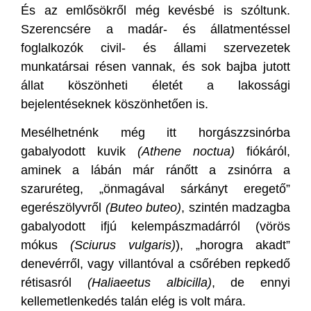
És az emlősökről még kevésbé is szóltunk.
Szerencsére a madár- és állatmentéssel
foglalkozók civil- és állami szervezetek
munkatársai résen vannak, és sok bajba jutott
állat köszönheti életét a lakossági
bejelentéseknek köszönhetően is.
Mesélhetnénk még itt horgászzsinórba
gabalyodott kuvik
(Athene noctua)
fiókáról,
aminek a lábán már ránőtt a zsinórra a
szaruréteg, „önmagával sárkányt eregető”
egerészölyvről
(Buteo buteo)
, szintén madzagba
gabalyodott ifjú kelempászmadárról (vörös
mókus
(Sciurus vulgaris)
), „horogra akadt”
denevérről, vagy villantóval a csőrében repkedő
rétisasról
(Haliaeetus albicilla)
, de ennyi
kellemetlenkedés talán elég is volt mára.