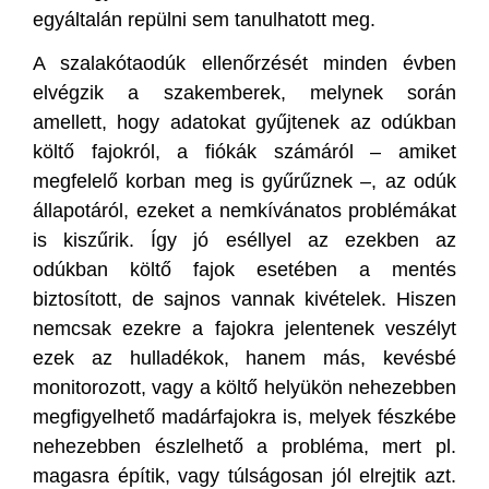
egyáltalán repülni sem tanulhatott meg.
A szalakótaodúk ellenőrzését minden évben
elvégzik a szakemberek, melynek során
amellett, hogy adatokat gyűjtenek az odúkban
költő fajokról, a fiókák számáról – amiket
megfelelő korban meg is gyűrűznek –, az odúk
állapotáról, ezeket a nemkívánatos problémákat
is kiszűrik. Így jó eséllyel az ezekben az
odúkban költő fajok esetében a mentés
biztosított, de sajnos vannak kivételek. Hiszen
nemcsak ezekre a fajokra jelentenek veszélyt
ezek az hulladékok, hanem más, kevésbé
monitorozott, vagy a költő helyükön nehezebben
megfigyelhető madárfajokra is, melyek fészkébe
nehezebben észlelhető a probléma, mert pl.
magasra építik, vagy túlságosan jól elrejtik azt.