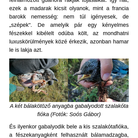
felhalmozott guanóra rakják tojásaikat. Így hát,
ezek a madarak kicsit olyanok, mint a francia
barokk nemesség: nem túl igényesek, de
„szépek". De amelyik pár egy kényelmes
fészekkel kibélelt odúba költ, az mondhatni
luxuskörülmények közé érkezik, azonban hamar
le is lakja azt.
A két bálakötöző anyagba gabalyodott szalakóta
fióka (Fotók: Soós Gábor)
És ilyenkor gabalyodik bele a kis szalakótafióka,
a fészekanyagként felhasznált bálamadzagba,