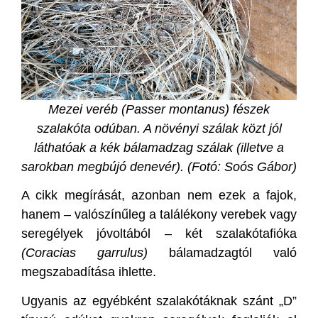
Mezei veréb (Passer montanus) fészek
szalakóta odúban. A növényi szálak közt jól
láthatóak a kék bálamadzag szálak (illetve a
sarokban megbújó denevér). (Fotó: Soós Gábor)
A cikk megírását, azonban nem ezek a fajok,
hanem – valószínűleg a találékony verebek vagy
seregélyek jóvoltából – két szalakótafióka
(Coracias garrulus)
bálamadzagtól való
megszabadítása ihlette.
Ugyanis az egyébként szalakótáknak szánt „D”