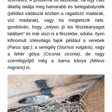
szemetes. A probléma ott kezdődik, ha egy más
állatfaj találja meg hamarabb és belegabalyodik
(például vadászat közben a ragadozó madarak,
vízi madarak), vagy ha megtetszik neki,
gondolván, hogy „milyen jó kis fészekanyagot
találtam” és már viszi is a fészekbe, odúba. Ilyen
kifinomult ízlésvilágú fajok például a verebek
(Parus spp.)
, a seregély
(Sturnus vulgaris)
, vagy
a fehér gólya
(Ciconia ciconia)
, de nagy
szemétgyűjtő még a barna kánya
(Milvus
migrans)
is.