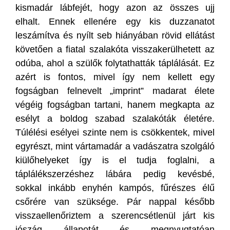
kismadár lábfejét, hogy azon az összes ujj
elhalt. Ennek ellenére egy kis duzzanatot
leszámítva és nyílt seb hiányában rövid ellátást
követően a fiatal szalakóta visszakerülhetett az
odúba, ahol a szülők folytathatták táplálását. Ez
azért is fontos, mivel így nem kellett egy
fogságban felnevelt „imprint” madarat élete
végéig fogságban tartani, hanem megkapta az
esélyt a boldog szabad szalakóták életére.
Túlélési esélyei szinte nem is csökkentek, mivel
egyrészt, mint vártamadár a vadászatra szolgáló
kiülőhelyeket így is el tudja foglalni, a
táplálékszerzéshez lábára pedig kevésbé,
sokkal inkább enyhén kampós, fűrészes élű
csőrére van szüksége. Pár nappal később
visszaellenőriztem a szerencsétlenül járt kis
jószág állapotát és megnyugtatóan