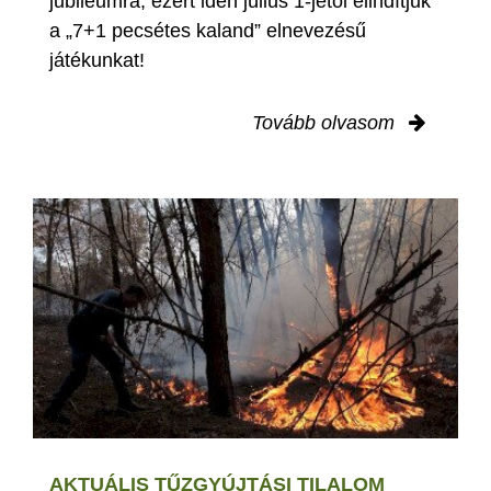
jubileumra, ezért idén július 1-jétől elindítjuk
a „7+1 pecsétes kaland” elnevezésű
játékunkat!
Tovább olvasom
AKTUÁLIS TŰZGYÚJTÁSI TILALOM