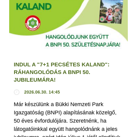
INDUL A "7+1 PECSÉTES KALAND":
RÁHANGOLÓDÁS A BNPI 50.
JUBILEUMÁRA!
2026.06.30. 14:45
Már készülünk a Bükki Nemzeti Park
Igazgatóság (BNPI) alapításának közelgő,
50 éves évfordulójára. Szeretnénk, ha
látogatóinkkal együtt hangolódnánk a jeles