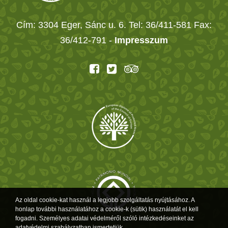
Cím: 3304 Eger, Sánc u. 6. Tel: 36/411-581 Fax:
36/412-791 -
Impresszum
Az oldal cookie-kat használ a legjobb szolgáltatás nyújtásához. A
honlap további használatához a cookie-k (sütik) használatát el kell
fogadni. Személyes adatai védelméről szóló intézkedéseinket az
adatvédelmi szabályzatban ismertetjük.