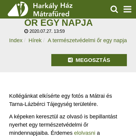
A
TERMÉSZETVÉDELMI
KERESÉS
ŐR EGY NAPJA
SZOLGÁLTATÁSOK
2020.07.27. 13:59
Index
Hírek
A természetvédelmi őr egy napja
PROGRAMOK
HÍREK
MEGOSZTÁS
RÓLUNK
ÁRAK, NYITVATARTÁS
Kollégánkat elkísérte egy fotós a Mátrai és
Tarna-Lázbérci Tájegység területére.
A képeken keresztül az olvasó is bepillantást
nyerhet egy természetvédelmi őr
mindennapjaiba. Érdemes
elolvasni
a