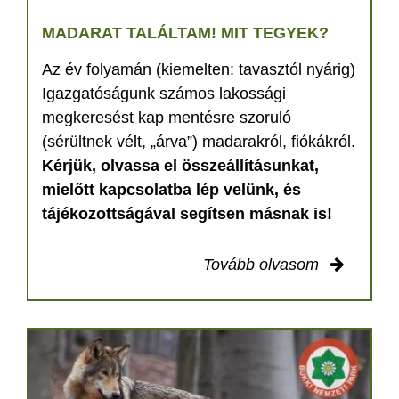
MADARAT TALÁLTAM! MIT TEGYEK?
Az év folyamán (kiemelten: tavasztól nyárig)
Igazgatóságunk számos lakossági
megkeresést kap mentésre szoruló
(sérültnek vélt, „árva”) madarakról, fiókákról.
Kérjük, olvassa el összeállításunkat,
mielőtt kapcsolatba lép velünk, és
tájékozottságával segítsen másnak is!
Tovább olvasom