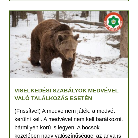
VISELKEDÉSI SZABÁLYOK MEDVÉVEL
VALÓ TALÁLKOZÁS ESETÉN
(Frissítve!) A medve nem játék, a medvét
kerülni kell. A medvével nem kell barátkozni,
bármilyen korú is legyen. A bocsok
közelében nagy valószínűséggel az anya is