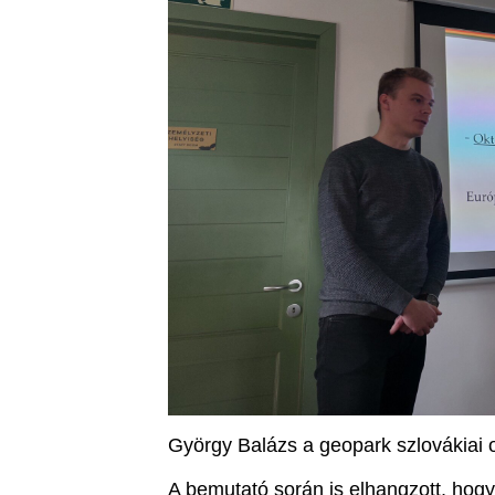
György Balázs a geopark szlovákiai 
A bemutató során is elhangzott, hogy