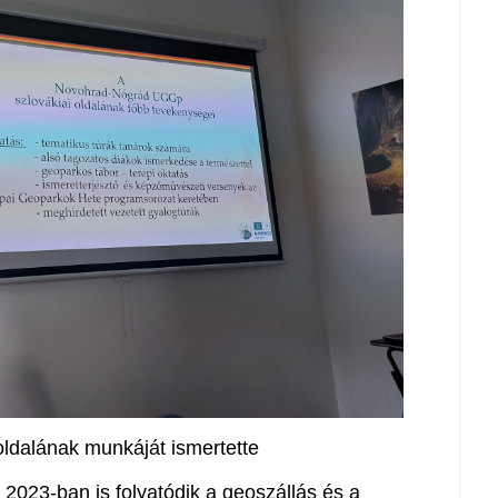
oldalának munkáját ismertette
 2023-ban is folyatódik a geoszállás és a