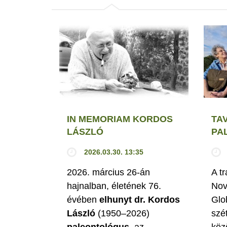
IN MEMORIAM KORDOS
TA
LÁSZLÓ
PA
2026.03.30. 13:35
2026. március 26-án
A t
hajnalban, életének 76.
Nov
évében
elhunyt dr. Kordos
Glo
László
(1950–2026)
szé