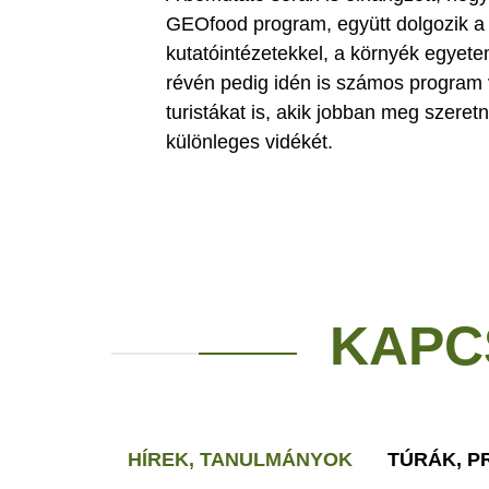
GEOfood program, együtt dolgozik a g
kutatóintézetekkel, a környék egyete
révén pedig idén is számos program v
turistákat is, akik jobban meg szer
különleges vidékét.
KAPC
HÍREK, TANULMÁNYOK
TÚRÁK, 