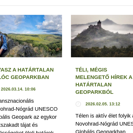
VASZ A HATÁRTALAN
TÉLI, MÉGIS
LÓC GEOPARKBAN
MELENGETŐ HÍREK A
HATÁRTALAN
2026.03.14. 10:06
GEOPARKBÓL
ransznacionális
2026.02.05. 13:12
ohrad-Nógrád UNESCO
Télen is aktív élet folyik 
bális Geopark az egykor
Novohrad-Nógrád UN
tszakadt tájat és
Globális Geoparkban,