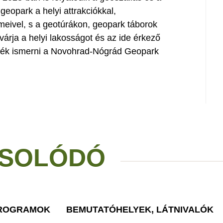
eopark a helyi attrakciókkal,
meivel, s a geotúrákon, geopark táborok
árja a helyi lakosságot és az ide érkező
etnék ismerni a Novohrad-Nógrád Geopark
SOLÓDÓ
PROGRAMOK
BEMUTATÓHELYEK, LÁTNIVALÓK