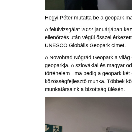
Hegyi Péter mutatta be a geopark ma
A felülvizsgálat 2022 januárjában ke
ellenőrzés után végül ősszel érkezett
UNESCO Globális Geopark címet.
A Novohrad Nógrád Geopark a világ e
geoparkja. A szlovákiai és magyar odl
történelem - ma pedig a geopark két o
közösségfejlesztő munka. Többek kö
munkatársaink a bizottság ülésén.