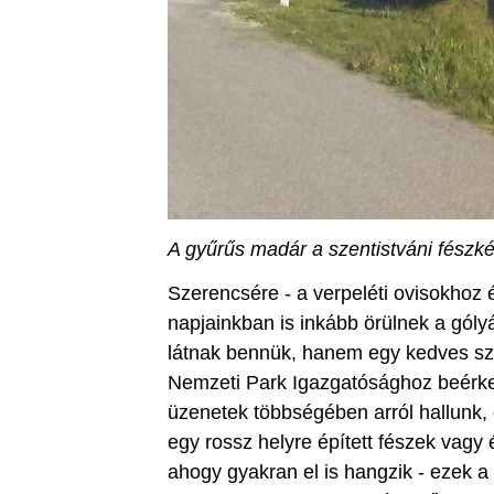
A gyűrűs madár a szentistváni fészké
Szerencsére - a verpeléti ovisokho
napjainkban is inkább örülnek a góly
látnak bennük, hanem egy kedves szo
Nemzeti Park Igazgatósághoz beérke
üzenetek többségében arról hallunk
egy rossz helyre épített fészek vagy 
ahogy gyakran el is hangzik - ezek a