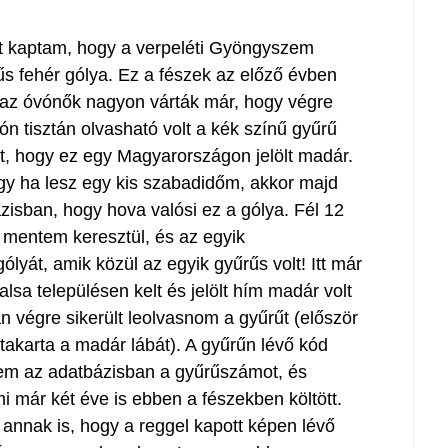
tet kaptam, hogy a verpeléti Gyöngyszem
s fehér gólya. Ez a fészek az előző évben
g az óvónők nagyon várták már, hogy végre
ón tisztán olvasható volt a kék színű gyűrű
t, hogy ez egy Magyarországon jelölt madár.
ogy ha lesz egy kis szabadidőm, akkor majd
sban, hogy hova valósi ez a gólya. Fél 12
n mentem keresztül, és az egyik
lyát, amik közül az egyik gyűrűs volt! Itt már
sa településen kelt és jelölt hím madár volt
n végre sikerült leolvasnom a gyűrűt (először
takarta a madár lábát). A gyűrűn lévő kód
em az adatbázisban a gyűrűszámot, és
i már két éve is ebben a fészekben költött.
 annak is, hogy a reggel kapott képen lévő