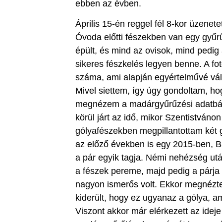
ebben az évben.
Április 15-én reggel fél 8-kor üzene
Óvoda előtti fészekben van egy gyűrű
épült, és mind az ovisok, mind pedi
sikeres fészkelés legyen benne. A fot
száma, ami alapján egyértelművé vál
Mivel siettem, így úgy gondoltam, h
megnézem a madárgyűrűzési adatbázi
körül járt az idő, mikor Szentistváno
gólyafészekben megpillantottam két gó
az előző években is egy 2015-ben, Bal
a pár egyik tagja. Némi nehézség utá
a fészek pereme, majd pedig a párja 
nagyon ismerős volt. Ekkor megnézt
kiderült, hogy ez ugyanaz a gólya, am
Viszont akkor már elérkezett az ideje