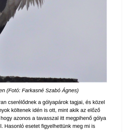
yen (Fotó: Farkasné Szabó Ágnes)
an cserélődnek a gólyapárok tagjai, és közel
ok költenek idén is ott, mint akik az előző
 hogy azonos a tavasszal itt megpihenő gólya
. Hasonló esetet figyelhettünk meg mi is