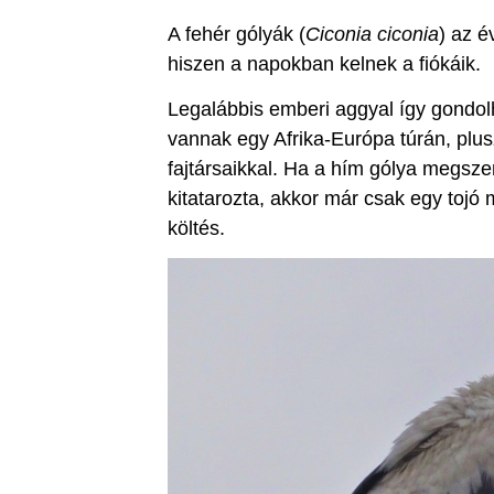
A fehér gólyák (
Ciconia ciconia
) az é
hiszen a napokban kelnek a fiókáik.
Legalábbis emberi aggyal így gondol
vannak egy Afrika-Európa túrán, plus
fajtársaikkal. Ha a hím gólya megszer
kitatarozta, akkor már csak egy tojó 
költés.