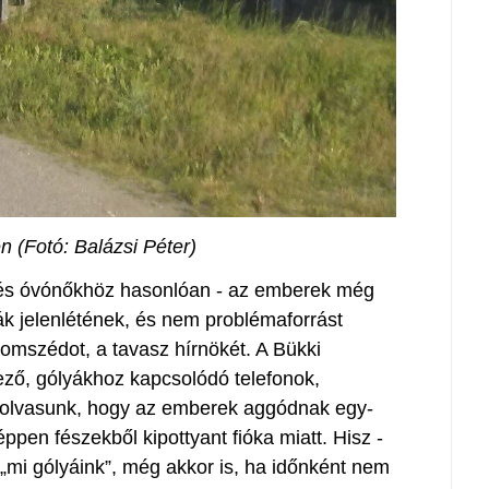
n (Fotó: Balázsi Péter)
z és óvónőkhöz hasonlóan - az emberek még
ák jelenlétének, és nem problémaforrást
mszédot, a tavasz hírnökét. A Bükki
ző, gólyákhoz kapcsolódó telefonok,
, olvasunk, hogy az emberek aggódnak egy-
éppen fészekből kipottyant fióka miatt. Hisz -
 „mi gólyáink”, még akkor is, ha időnként nem