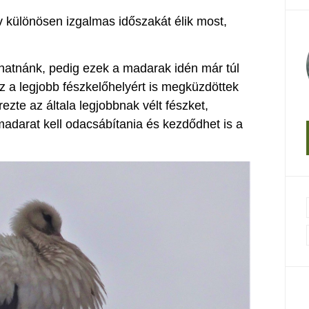
v különösen izgalmas időszakát élik most,
hatnánk, pedig ezek a madarak idén már túl
z a legjobb fészkelőhelyért is megküzdöttek
ezte az általa legjobbnak vélt fészket,
madarat kell odacsábítania és kezdődhet is a