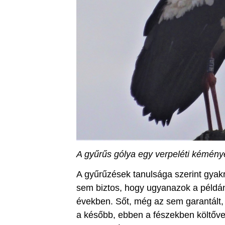
A gyűrűs gólya egy verpeléti kémén
A gyűrűzések tanulsága szerint gyakr
sem biztos, hogy ugyanazok a példány
években. Sőt, még az sem garantált,
a később, ebben a fészekben költővel