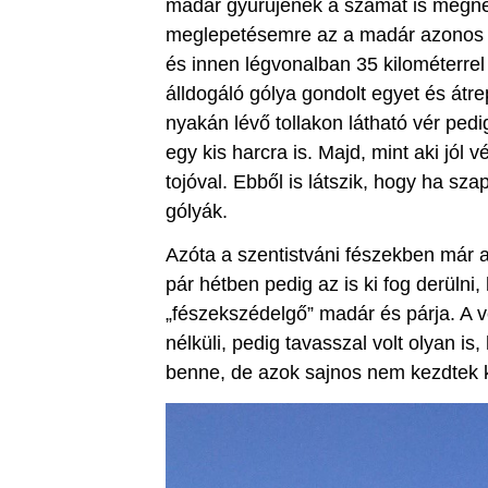
madár gyűrűjének a számát is megn
meglepetésemre az a madár azonos vo
és innen légvonalban 35 kilométerrel
álldogáló gólya gondolt egyet és átre
nyakán lévő tollakon látható vér pedig
egy kis harcra is. Majd, mint aki jól 
tojóval. Ebből is látszik, hogy ha sz
gólyák.
Azóta a szentistváni fészekben már az 
pár hétben pedig az is ki fog derüln
„fészekszédelgő” madár és párja. A v
nélküli, pedig tavasszal volt olyan is
benne, de azok sajnos nem kezdtek 