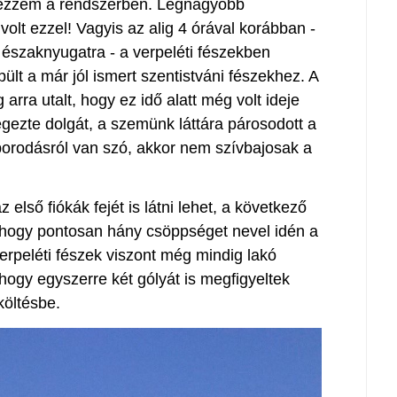
ézzem a rendszerben. Legnagyobb
lt ezzel! Vagyis az alig 4 órával korábban -
 északnyugatra - a verpeléti fészekben
pült a már jól ismert szentistváni fészekhez. A
 arra utalt, hogy ez idő alatt még volt ideje
végezte dolgát, a szemünk láttára párosodott a
aporodásról van szó, akkor nem szívbajosak a
első fiókák fejét is látni lehet, a következő
i, hogy pontosan hány csöppséget nevel idén a
erpeléti fészek viszont még mindig lakó
, hogy egyszerre két gólyát is megfigyeltek
költésbe.