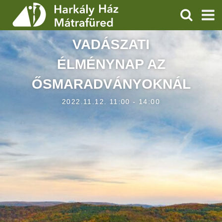
KERESÉS
VADÁSZATI
SZOLGÁLTATÁSOK
ÉLMÉNYNAP AZ
PROGRAMOK
ŐSMARADVÁNYOKNÁL
HÍREK
2022.11.12. 11:00 - 14:00
RÓLUNK
ÁRAK, NYITVATARTÁS