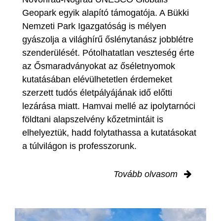
Geopark egyik alapító támogatója. A Bükki
Nemzeti Park Igazgatóság is mélyen
gyászolja a világhírű őslénytanász jobblétre
szenderülését. Pótolhatatlan veszteség érte
az Ősmaradványokat az őséletnyomok
kutatásában elévülhetetlen érdemeket
szerzett tudós életpályájának idő előtti
lezárása miatt. Hamvai mellé az ipolytarnóci
földtani alapszelvény kőzetmintáit is
elhelyeztük, hadd folytathassa a kutatásokat
a túlvilágon is professzorunk.
Tovább olvasom