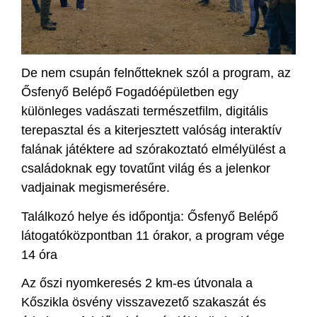
De nem csupán felnőtteknek szól a program, az
Ősfenyő Belépő Fogadóépületben egy
különleges vadászati természetfilm, digitális
terepasztal és a kiterjesztett valóság interaktív
falának játéktere ad szórakoztató elmélyülést a
családoknak egy tovatűnt világ és a jelenkor
vadjainak megismerésére.
Találkozó helye és időpontja: Ősfenyő Belépő
látogatóközpontban 11 órakor, a program vége
14 óra
Az őszi nyomkeresés 2 km-es útvonala a
Kőszikla ösvény visszavezető szakaszát és