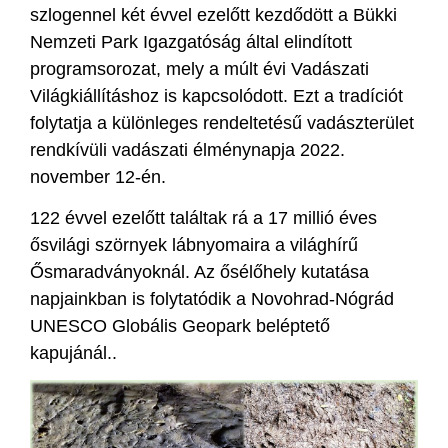
szlogennel két évvel ezelőtt kezdődött a Bükki
Nemzeti Park Igazgatóság által elindított
programsorozat, mely a múlt évi Vadászati
Világkiállításhoz is kapcsolódott. Ezt a tradíciót
folytatja a különleges rendeltetésű vadászterület
rendkívüli vadászati élménynapja 2022.
november 12-én.
122 évvel ezelőtt találtak rá a 17 millió éves
ősvilági szörnyek lábnyomaira a világhírű
Ősmaradványoknál. Az ősélőhely kutatása
napjainkban is folytatódik a Novohrad-Nógrád
UNESCO Globális Geopark beléptető
kapujánál..