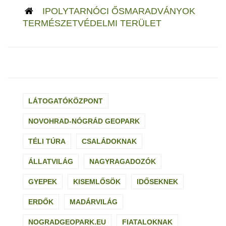
IPOLYTARNÓCI ŐSMARADVÁNYOK
TERMÉSZETVÉDELMI TERÜLET
LÁTOGATÓKÖZPONT
NOVOHRAD-NÓGRÁD GEOPARK
TÉLI TÚRA
CSALÁDOKNAK
ÁLLATVILÁG
NAGYRAGADOZÓK
GYEPEK
KISEMLŐSÖK
IDŐSEKNEK
ERDŐK
MADÁRVILÁG
NOGRADGEOPARK.EU
FIATALOKNAK