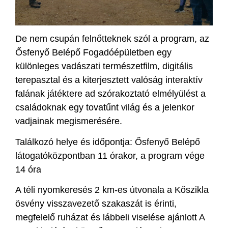
De nem csupán felnőtteknek szól a program, az
Ősfenyő Belépő Fogadóépületben egy
különleges vadászati természetfilm, digitális
terepasztal és a kiterjesztett valóság interaktív
falának játéktere ad szórakoztató elmélyülést a
családoknak egy tovatűnt világ és a jelenkor
vadjainak megismerésére.
Találkozó helye és időpontja: Ősfenyő Belépő
látogatóközpontban 11 órakor, a program vége
14 óra
A téli nyomkeresés 2 km-es útvonala a Kőszikla
ösvény visszavezető szakaszát is érinti,
megfelelő ruházat és lábbeli viselése ajánlott A