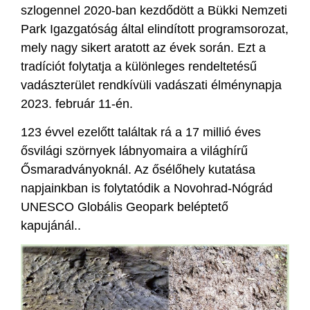
szlogennel 2020-ban kezdődött a Bükki Nemzeti
Park Igazgatóság által elindított programsorozat,
mely nagy sikert aratott az évek során. Ezt a
tradíciót folytatja a különleges rendeltetésű
vadászterület rendkívüli vadászati élménynapja
2023. február 11-én.
123 évvel ezelőtt találtak rá a 17 millió éves
ősvilági szörnyek lábnyomaira a világhírű
Ősmaradványoknál. Az ősélőhely kutatása
napjainkban is folytatódik a Novohrad-Nógrád
UNESCO Globális Geopark beléptető
kapujánál..