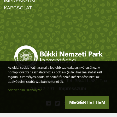
IMPRESSZUM
KAPCSOLAT
Az oldal cookie-kat használ a legjobb szolgáltatás nyújtásához. A
honlap további használatához a cookie-k (sütik) használatát el kell
fogadni. Személyes adatai védelméről szóló intézkedéseinket az
Cím: 3304 Eger, Sánc u. 6. Tel: 36/411-581 Fax:
adatvédelmi szabályzatban ismertetjük.
36/412-791 -
Impresszum
Adatvédelmi szabályzat
MEGÉRTETTEM