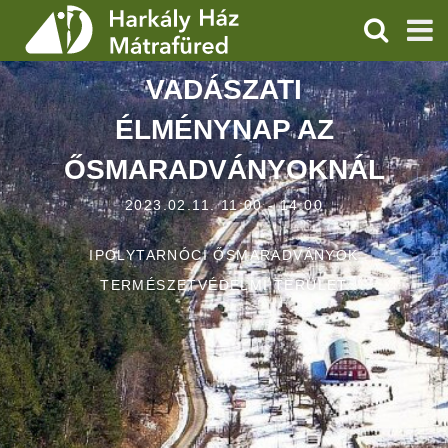
KERESÉS
VADÁSZATI
SZOLGÁLTATÁSOK
ÉLMÉNYNAP AZ
PROGRAMOK
ŐSMARADVÁNYOKNÁL
HÍREK
2023.02.11. 11:00 - 14:00
RÓLUNK
IPOLYTARNÓCI ŐSMARADVÁNYOK
ÁRAK, NYITVATARTÁS
TERMÉSZETVÉDELMI TERÜLET