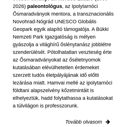
2026)
paleontológus
, az Ipolytarnóci
Ősmaradványok mentora, a transznacionális
Novohrad-Nógrád UNESCO Globális
Geopark egyik alapító támogatója. A Bükki
Nemzeti Park Igazgatóság is mélyen
gyászolja a világhírű őslénytanász jobblétre
szenderülését. Pótolhatatlan veszteség érte
az Ősmaradványokat az őséletnyomok
kutatásában elévülhetetlen érdemeket
szerzett tudós életpályájának idő előtti
lezárása miatt. Hamvai mellé az ipolytarnóci
földtani alapszelvény kőzetmintáit is
elhelyeztük, hadd folytathassa a kutatásokat
a túlvilágon is professzorunk.
Tovább olvasom