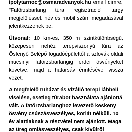
ipolytarnoc@osmaradvanyok.hu
email címre,
"Fatörzsbarlang túra regisztráció" tárgy
megjelöléssel, név és mobil szám megadásával
jelentkezzenek be.
Útvonal:
10 km-es, 350 m szintkülönbségű,
közepesen nehéz terepviszonyú túra az
Ősfenyő Belépő fogadóépülettől a szlovák oldali
mucsinyi fatörzsbarlangig erdei ösvényeket
követve, majd a határsáv érintésével vissza
vezet.
A megfelelő ruházat és vízálló terepi lábbeli
viselése, esetleg túrabot használata ajánlottá
vált. A fatörzsbarlanghoz levezető keskeny
ösvény csúszásveszélyes, korlát nélküli. 10
év alattiaknak a részvétel nem ajánlott. Maga
az üreg omlásveszélyes, csak kívülről