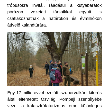
trópusokra invitál, ráadásul a kutyabarátok
pórázon vezetett társaikkal együtt is
csatlakozhatnak a határokon és évmilliókon
átívelő kalandtúrára.
Egy 17 millió évvel ezelőtti szupervulkáni kitörés
által eltemetett Ősvilági Pompeji szentélyébe
vezet a katasztrófaturizmus eme különleges