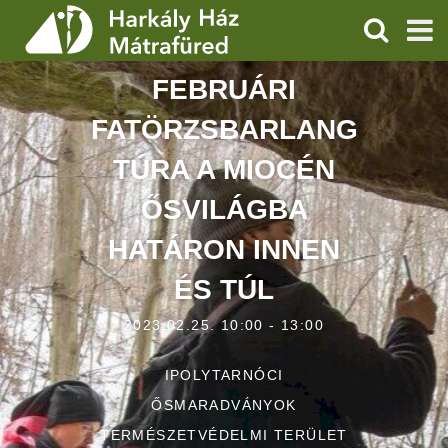
KERESÉS
FEBRUÁRI
SZOLGÁLTATÁSOK
FATÖRZSBARLANG
PROGRAMOK
TÚRA A MIOCÉN
HÍREK
ŐSVILÁGBA
RÓLUNK
HATÁRON INNEN
ÉS TÚL
ÁRAK, NYITVATARTÁS
2023.02.25. 10:00 - 13:00
IPOLYTARNÓCI
ŐSMARADVÁNYOK
TERMÉSZETVÉDELMI TERÜLET