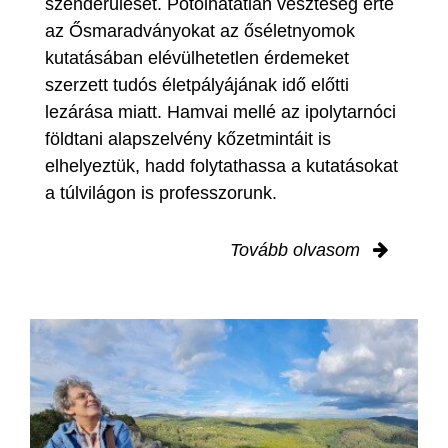
szenderülését. Pótolhatatlan veszteség érte
az Ősmaradványokat az őséletnyomok
kutatásában elévülhetetlen érdemeket
szerzett tudós életpályájának idő előtti
lezárása miatt. Hamvai mellé az ipolytarnóci
földtani alapszelvény kőzetmintáit is
elhelyeztük, hadd folytathassa a kutatásokat
a túlvilágon is professzorunk.
Tovább olvasom