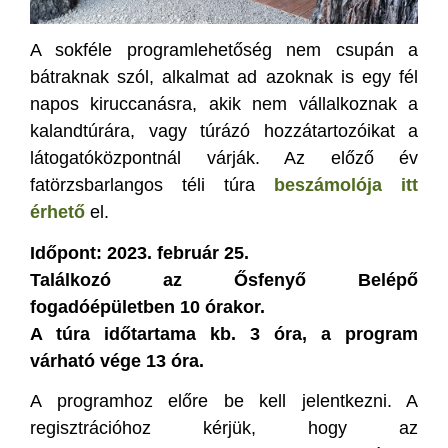
A sokféle programlehetőség nem csupán a
bátraknak szól, alkalmat ad azoknak is egy fél
napos kiruccanásra, akik nem vállalkoznak a
kalandtúrára, vagy túrázó hozzátartozóikat a
látogatóközpontnál várják. Az előző év
fatörzsbarlangos téli túra
beszámolója itt
érhető
el.
Időpont: 2023. február 25.
Találkozó az Ősfenyő Belépő
fogadóépületben 10 órakor.
A túra időtartama kb. 3 óra, a program
várható vége 13 óra.
A programhoz előre be kell jelentkezni. A
regisztrációhoz kérjük, hogy az