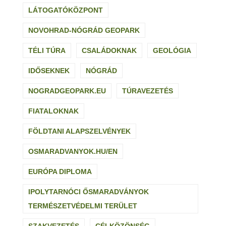
LÁTOGATÓKÖZPONT
NOVOHRAD-NÓGRÁD GEOPARK
TÉLI TÚRA
CSALÁDOKNAK
GEOLÓGIA
IDŐSEKNEK
NÓGRÁD
NOGRADGEOPARK.EU
TÚRAVEZETÉS
FIATALOKNAK
FÖLDTANI ALAPSZELVÉNYEK
OSMARADVANYOK.HU/EN
EURÓPA DIPLOMA
IPOLYTARNÓCI ŐSMARADVÁNYOK
TERMÉSZETVÉDELMI TERÜLET
SZAKVEZETÉS
CÉLKÖZÖNSÉG