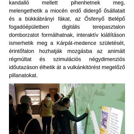
kandalló mellett pihenhetnek meg,
melengethetik a miocén erdő didergő ősállatait
és a bükkábrányi fákat, az Ősfenyő Belépő
fogadóépületben digitális terepasztalon
domborzatot formálhatnak, interaktív kiállításon
ismerhetik meg a Kárpát-medence születését,
érintőfalon hozhatják mozgásba az animált
régmúltat és szimulációs négydimenziós
időutazáson élhetik át a vulkánkitörést megelőző
pillanatokat.