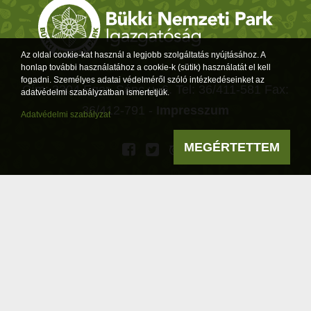
Az oldal cookie-kat használ a legjobb szolgáltatás nyújtásához. A
honlap további használatához a cookie-k (sütik) használatát el kell
fogadni. Személyes adatai védelméről szóló intézkedéseinket az
Cím: 3304 Eger, Sánc u. 6. Tel: 36/411-581 Fax:
adatvédelmi szabályzatban ismertetjük.
36/412-791 -
Impresszum
Adatvédelmi szabályzat
MEGÉRTETTEM