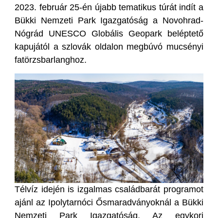
2023. február 25-én újabb tematikus túrát indít a
Bükki Nemzeti Park Igazgatóság a Novohrad-
Nógrád UNESCO Globális Geopark beléptető
kapujától a szlovák oldalon megbúvó mucsényi
fatörzsbarlanghoz.
Télvíz idején is izgalmas családbarát programot
ajánl az Ipolytarnóci Ősmaradványoknál a Bükki
Nemzeti Park Igazgatóság. Az egykori