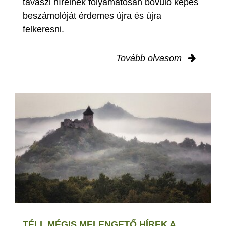
tavaszi híreinek folyamatosan bővülő képes
beszámolóját érdemes újra és újra
felkeresni.
Tovább olvasom
TÉLI, MÉGIS MELENGETŐ HÍREK A