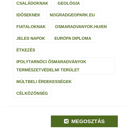
CSALÁDOKNAK
GEOLÓGIA
IDŐSEKNEK
NOGRADGEOPARK.EU
FIATALOKNAK
OSMARADVANYOK.HU/EN
JELES NAPOK
EURÓPA DIPLOMA
ÉTKEZÉS
IPOLYTARNÓCI ŐSMARADVÁNYOK
TERMÉSZETVÉDELMI TERÜLET
MÚLTBELI ÉRDEKESSÉGEK
CÉLKÖZÖNSÉG
MEGOSZTÁS