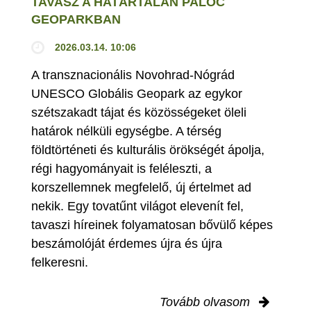
TAVASZ A HATÁRTALAN PALÓC
GEOPARKBAN
2026.03.14. 10:06
A transznacionális Novohrad-Nógrád
UNESCO Globális Geopark az egykor
szétszakadt tájat és közösségeket öleli
határok nélküli egységbe. A térség
földtörténeti és kulturális örökségét ápolja,
régi hagyományait is feléleszti, a
korszellemnek megfelelő, új értelmet ad
nekik. Egy tovatűnt világot elevenít fel,
tavaszi híreinek folyamatosan bővülő képes
beszámolóját érdemes újra és újra
felkeresni.
Tovább olvasom