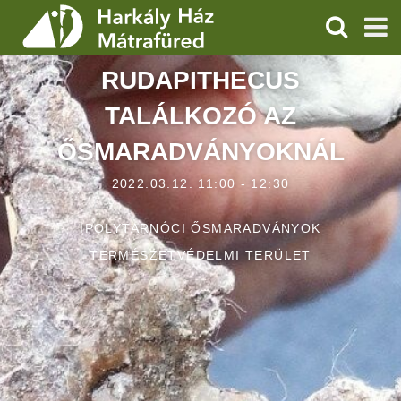
KERESÉS
RUDAPITHECUS
SZOLGÁLTATÁSOK
TALÁLKOZÓ AZ
PROGRAMOK
ŐSMARADVÁNYOKNÁL
HÍREK
2022.03.12. 11:00 - 12:30
RÓLUNK
IPOLYTARNÓCI ŐSMARADVÁNYOK
ÁRAK, NYITVATARTÁS
TERMÉSZETVÉDELMI TERÜLET