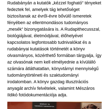
Rudabányán a kutatók „kézzel fogható” tényeket
fedeztek fel, amelyek tág lehetőséget
biztosítanak az évről-évre bővülő ismeretek
fényében az ellentmondásos tudományos
„mesék” bizonygatására is. A Rudapithecusszal,
biológiájával, életmódjával, élőhelyével
kapcsolatos legfontosabb tudnivalókat és a
rudabányai kutatások történetét a könyv
olvasmányos, közérthető formában tárgyalja, így
az olvasónak nem kell elmélyednie a kívülálló
számára átláthatatlan, könyvtárnyi mennyiségű
tudománytörténeti és szaktudományi
irodalomban. A könyv gazdag illusztrációs
anyagát archív felvételek, valamint Mészáros
Ildikó fotódokumentációja adja.