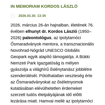
IN MEMORIAM KORDOS LÁSZLÓ
2026.03.30. 13:35
2026. március 26-án hajnalban, életének 76.
évében
elhunyt dr. Kordos László
(1950–
2026)
paleontológus
, az Ipolytarnóci
Ősmaradványok mentora, a transznacionális
Novohrad-Nógrád UNESCO Globális
Geopark egyik alapító támogatója. A Bükki
Nemzeti Park Igazgatóság is mélyen
gyászolja a világhírű őslénytanász jobblétre
szenderülését. Pótolhatatlan veszteség érte
az Ősmaradványokat az őséletnyomok
kutatásában elévülhetetlen érdemeket
szerzett tudós életpályájának idő előtti
lezárása miatt. Hamvai mellé az ipolytarnóci