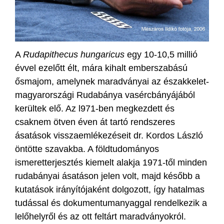
A
Rudapithecus hungaricus
egy 10-10,5 millió
évvel ezelőtt élt, mára kihalt emberszabású
ősmajom, amelynek maradványai az északkelet-
magyarországi Rudabánya vasércbányájából
kerültek elő. Az l971-ben megkezdett és
csaknem ötven éven át tartó rendszeres
ásatások visszaemlékezéseit dr. Kordos László
öntötte szavakba. A földtudományos
ismeretterjesztés kiemelt alakja 1971-től minden
rudabányai ásatáson jelen volt, majd később a
kutatások irányítójaként dolgozott, így hatalmas
tudással és dokumentumanyaggal rendelkezik a
lelőhelyről és az ott feltárt maradványokról.