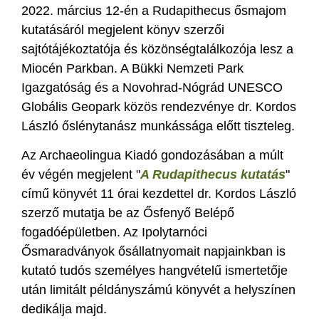
2022. március 12-én a Rudapithecus ősmajom
kutatásáról megjelent könyv szerzői
sajtótájékoztatója és közönségtalálkozója lesz a
Miocén Parkban. A Bükki Nemzeti Park
Igazgatóság és a Novohrad-Nógrád UNESCO
Globális Geopark közös rendezvénye dr. Kordos
László őslénytanász munkássága előtt tiszteleg.
Az Archaeolingua Kiadó gondozásában a múlt
év végén megjelent "
A Rudapithecus kutatás
"
című könyvét 11 órai kezdettel dr. Kordos László
szerző mutatja be az Ősfenyő Belépő
fogadóépületben. Az Ipolytarnóci
Ősmaradványok ősállatnyomait napjainkban is
kutató tudós személyes hangvételű ismertetője
után limitált példányszámú könyvét a helyszínen
dedikálja majd.