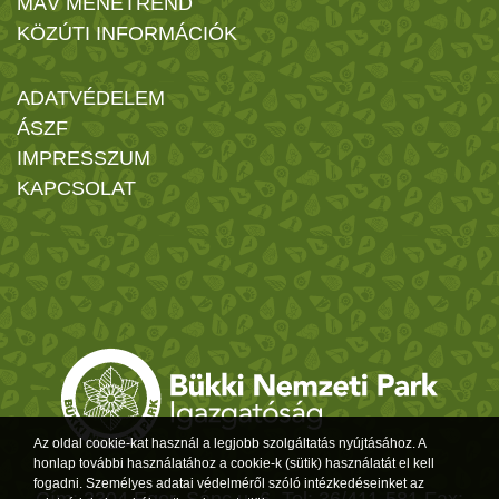
MÁV MENETREND
KÖZÚTI INFORMÁCIÓK
ADATVÉDELEM
ÁSZF
IMPRESSZUM
KAPCSOLAT
Az oldal cookie-kat használ a legjobb szolgáltatás nyújtásához. A
honlap további használatához a cookie-k (sütik) használatát el kell
fogadni. Személyes adatai védelméről szóló intézkedéseinket az