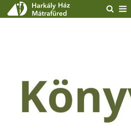
KERESÉS
SZOLGÁLTATÁSOK
PROGRAMOK
HÍREK
RÓLUNK
ÁRAK, NYITVATARTÁS