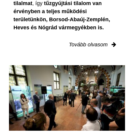
tilalmat
, így
tűzgyújtási tilalom van
érvényben
a teljes működési
területünkön, Borsod-Abaúj-Zemplén,
Heves és Nógrád vármegyékben is.
Tovább olvasom