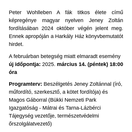
Peter Wohlleben A fák titkos élete című
képregénye magyar nyelven Jeney Zoltán
fordításában 2024 október végén jelent meg.
Ennek apropóján a Harkály Ház könyvbemutatót
hirdet.
A februárban betegség miatt elmaradt esemény
új időpontja:
2025.
március 14. (péntek) 18:00
óra
Programterv:
Beszélgetés Jeney Zoltánnal (író,
műfordító, szerkesztő, a kötet fordítója) és
Magos Gáborral (Bükki Nemzeti Park
Igazgatóság - Mátrai és Tarna-Lázbérci
Tájegység vezetője, természetvédelmi
őrszolgálatvezető)