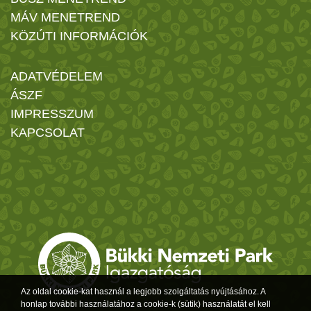
MÁV MENETREND
KÖZÚTI INFORMÁCIÓK
ADATVÉDELEM
ÁSZF
IMPRESSZUM
KAPCSOLAT
Az oldal cookie-kat használ a legjobb szolgáltatás nyújtásához. A
honlap további használatához a cookie-k (sütik) használatát el kell