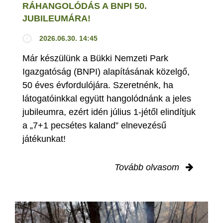
RÁHANGOLÓDÁS A BNPI 50.
JUBILEUMÁRA!
2026.06.30. 14:45
Már készülünk a Bükki Nemzeti Park
Igazgatóság (BNPI) alapításának közelgő,
50 éves évfordulójára. Szeretnénk, ha
látogatóinkkal együtt hangolódnánk a jeles
jubileumra, ezért idén július 1-jétől elindítjuk
a „7+1 pecsétes kaland” elnevezésű
játékunkat!
Tovább olvasom