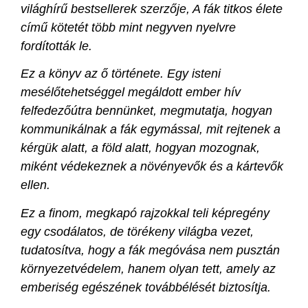
világhírű bestsellerek szerzője, A fák titkos élete
című kötetét több mint negyven nyelvre
fordították le.
Ez a könyv az ő története. Egy isteni
mesélőtehetséggel megáldott ember hív
felfedezőútra bennünket, megmutatja, hogyan
kommunikálnak a fák egymással, mit rejtenek a
kérgük alatt, a föld alatt, hogyan mozognak,
miként védekeznek a növényevők és a kártevők
ellen.
Ez a finom, megkapó rajzokkal teli képregény
egy csodálatos, de törékeny világba vezet,
tudatosítva, hogy a fák megóvása nem pusztán
környezetvédelem, hanem olyan tett, amely az
emberiség egészének továbbélését biztosítja.