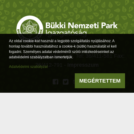
Az oldal cookie-kat használ a legjobb szolgáltatás nyújtásához. A
honlap további használatához a cookie-k (sütik) használatát el kell
fogadni. Személyes adatai védelméről szóló intézkedéseinket az
Cím: 3304 Eger, Sánc u. 6. Tel: 36/411-581 Fax:
adatvédelmi szabályzatban ismertetjük.
36/412-791 -
Impresszum
Adatvédelmi szabályzat
MEGÉRTETTEM