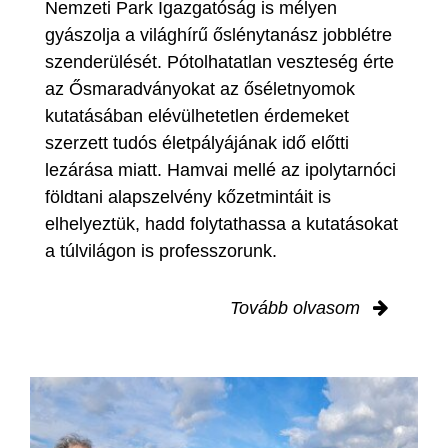
Nemzeti Park Igazgatóság is mélyen
gyászolja a világhírű őslénytanász jobblétre
szenderülését. Pótolhatatlan veszteség érte
az Ősmaradványokat az őséletnyomok
kutatásában elévülhetetlen érdemeket
szerzett tudós életpályájának idő előtti
lezárása miatt. Hamvai mellé az ipolytarnóci
földtani alapszelvény kőzetmintáit is
elhelyeztük, hadd folytathassa a kutatásokat
a túlvilágon is professzorunk.
Tovább olvasom