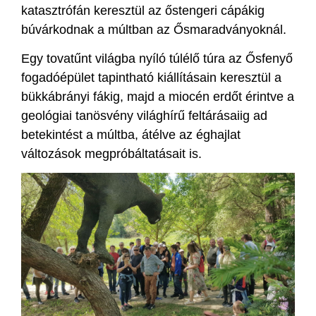
katasztrófán keresztül az őstengeri cápákig
búvárkodnak a múltban az Ősmaradványoknál.
Egy tovatűnt világba nyíló túlélő túra az Ősfenyő
fogadóépület tapintható kiállításain keresztül a
bükkábrányi fákig, majd a miocén erdőt érintve a
geológiai tanösvény világhírű feltárásaiig ad
betekintést a múltba, átélve az éghajlat
változások megpróbáltatásait is.