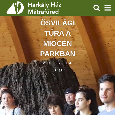
KERESÉS
ŐSVILÁGI
SZOLGÁLTATÁSOK
TÚRA A
PROGRAMOK
MIOCÉN
HÍREK
PARKBAN
RÓLUNK
2022.06.25. 11:45 -
13:45
ÁRAK, NYITVATARTÁS