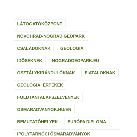
LÁTOGATÓKÖZPONT
NOVOHRAD-NÓGRÁD GEOPARK
CSALÁDOKNAK
GEOLÓGIA
IDŐSEKNEK
NOGRADGEOPARK.EU
OSZTÁLYKIRÁNDULÓKNAK
FIATALOKNAK
GEOLÓGIAI ÉRTÉKEK
FÖLDTANI ALAPSZELVÉNYEK
OSMARADVANYOK.HU/EN
BEMUTATÓHELYEK
EURÓPA DIPLOMA
IPOLYTARNÓCI ŐSMARADVÁNYOK