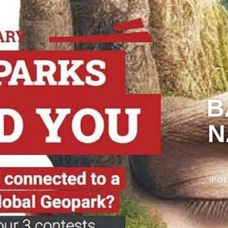
B
N
IPO