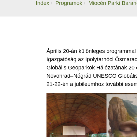
Index
Programok
Miocén Parki Barang
Április 20-án különleges programmal i
Igazgatóság az Ipolytarnóci Ősmara
Globális Geoparkok Hálózatának 20 
Novohrad–Nógrád UNESCO Globális G
21-22-én a jubileumhoz további esem