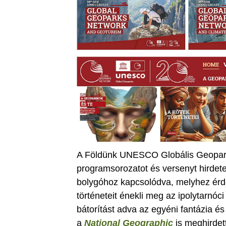
A Földünk UNESCO Globális Geoparkj
programsorozatot és versenyt hirdete
bolygóhoz kapcsolódva, melyhez érd
történeteit énekli meg az ipolytarnó
bátorítást adva az egyéni fantázia é
a
National Geographic
is meghirdet