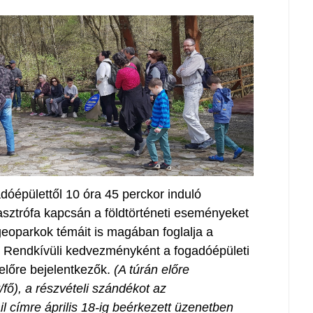
dóépülettől 10 óra 45 perckor induló
tasztrófa kapcsán a földtörténeti eseményeket
geoparkok témáit is magában foglalja a
t. Rendkívüli kedvezményként a fogadóépületi
előre bejelentkezők.
(A túrán előre
/fő), a részvételi szándékot az
címre április 18-ig beérkezett üzenetben