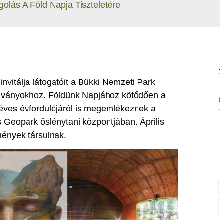
olás A Föld Napja Tiszteletére
nvitálja látogatóit a Bükki Nemzeti Park
dványokhoz. Földünk Napjához kötődően a
éves évfordulójáról is megemlékeznek a
eopark őslénytani központjában. Április
ények társulnak.