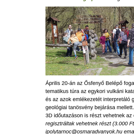
Április 20-án az Ősfenyő Belépő foga
tematikus túra az egykori vulkáni ka
és az azok emlékezetét interpretáló 
geológiai tanösvény bejárása mellet
3D időutazáson is részt vehetnek az 
regisztráltak vehetnek részt (3.000 Ft
ipolytarnoc@osmaradvanyok.hu email 