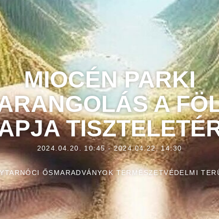
MIOCÉN PARKI
ARANGOLÁS A FÖ
APJA TISZTELETÉ
2024.04.20. 10:45 - 2024.04.22. 14:30
LYTARNÓCI ŐSMARADVÁNYOK TERMÉSZETVÉDELMI TER