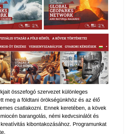
ait összefogó szervezet különleges
tt meg a földtani örökségünkhöz és az élő
emes csatlakozni. Ennek keretében, a kövek
ci miocén barangolás, némi kedvcsinálót és
s kreatívitás kibontakozásához. Programunkat
te.