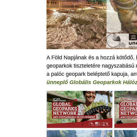
A Föld Napjának és a hozzá kötődő, b
geoparkok tiszteletére nagyszabású
a palóc geopark beléptető kapuja, 
ünneplő Globális Geoparkok Hálóz