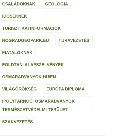
CSALÁDOKNAK
GEOLÓGIA
IDŐSEKNEK
TURISZTIKAI INFORMÁCIÓK
NOGRADGEOPARK.EU
TÚRAVEZETÉS
FIATALOKNAK
FÖLDTANI ALAPSZELVÉNYEK
OSMARADVANYOK.HU/EN
VILÁGÖRÖKSÉG
EURÓPA DIPLOMA
IPOLYTARNÓCI ŐSMARADVÁNYOK
TERMÉSZETVÉDELMI TERÜLET
SZAKVEZETÉS