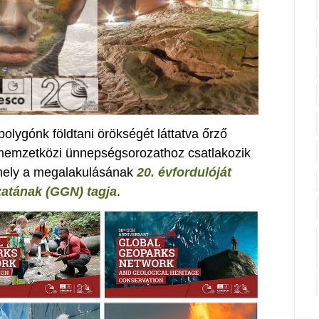
olygónk földtani örökségét láttatva őrző
 nemzetközi ünnepségsorozathoz csatlakozik
amely a megalakulásának
20. évfordulóját
atának (GGN) tagja
.