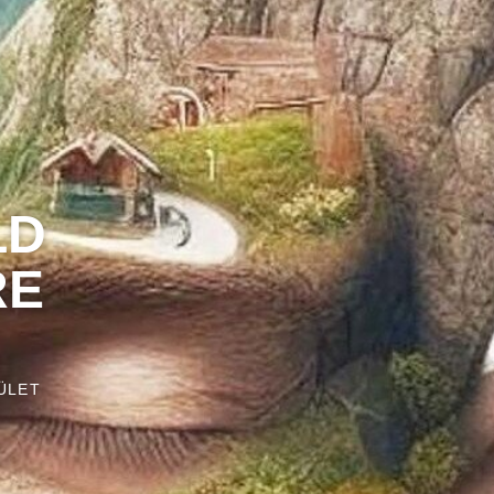
LD
RE
ÜLET