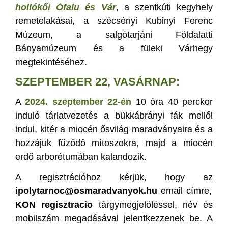
hollókői Ófalu és Vár
, a szentkúti kegyhely
remetelakásai, a szécsényi Kubinyi Ferenc
Múzeum, a salgótarjáni Földalatti
Bányamúzeum és a füleki Várhegy
megtekintéséhez.
SZEPTEMBER 22, VASÁRNAP:
A
2024. szeptember 22-én
10 óra 40 perckor
induló tárlatvezetés a bükkábrányi fák mellől
indul, kitér a miocén ősvilág maradványaira és a
hozzájuk fűződő mítoszokra, majd a miocén
erdő arborétumában kalandozik.
A regisztrációhoz kérjük, hogy az
ipolytarnoc@osmaradvanyok.h
u
email címre,
KON regisztracio
tárgymegjelöléssel, név és
mobilszám megadásával jelentkezzenek be. A