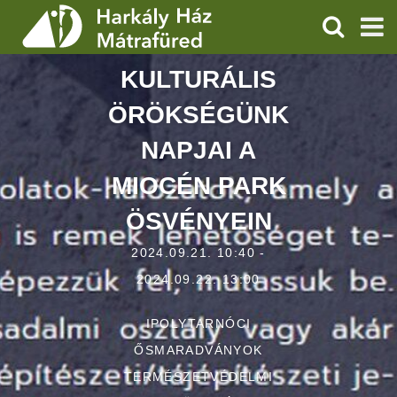
KERESÉS
KULTURÁLIS
SZOLGÁLTATÁSOK
ÖRÖKSÉGÜNK
PROGRAMOK
NAPJAI A
HÍREK
MIOCÉN PARK
RÓLUNK
ÖSVÉNYEIN
ÁRAK, NYITVATARTÁS
2024.09.21. 10:40 -
2024.09.22. 13:00
IPOLYTARNÓCI
ŐSMARADVÁNYOK
TERMÉSZETVÉDELMI