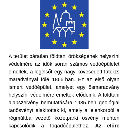
A terület páratlan földtani örökségének helyszíni
védelmére az idők során számos védőépületet
emeltek, a legelsőt egy nagy kövesedett fatörzs
maradványai fölé 1866-ban. Ez az első olyan
ismert védőépület, amelyet egy ősmaradvány
helyszíni védelmére emeltek elődeink. A földtani
alapszelvény bemutatására 1985-ben geológiai
tanösvényt alakítottak ki, amely a jelenkorból a
régmúltba vezető kőzetparki ösvény mentén
kapcsolódik a fogadóépülethez.
Az előre