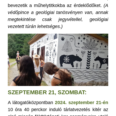
bevezetik a műhelytitkokba az érdeklődőket.
(A
védőpince a geológiai tanösvényen van, annak
megtekintése csak jegyvétellel, geológiai
vezetett túrán lehetséges.)
SZEPTEMBER 21, SZOMBAT:
A látogatóközpontban
2024. szeptember 21-én
10 óra 40 perckor induló tárlatvezetés kitér az