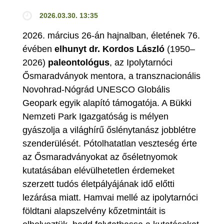
2026.03.30. 13:35
2026. március 26-án hajnalban, életének 76.
évében
elhunyt dr. Kordos László
(1950–
2026)
paleontológus
, az Ipolytarnóci
Ősmaradványok mentora, a transznacionális
Novohrad-Nógrád UNESCO Globális
Geopark egyik alapító támogatója. A Bükki
Nemzeti Park Igazgatóság is mélyen
gyászolja a világhírű őslénytanász jobblétre
szenderülését. Pótolhatatlan veszteség érte
az Ősmaradványokat az őséletnyomok
kutatásában elévülhetetlen érdemeket
szerzett tudós életpályájának idő előtti
lezárása miatt. Hamvai mellé az ipolytarnóci
földtani alapszelvény kőzetmintáit is