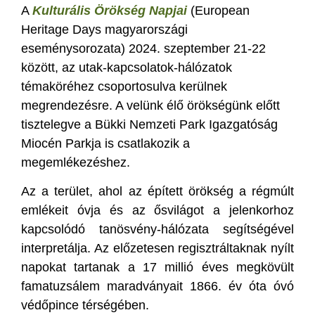
A
Kulturális Örökség Napjai
(European
Heritage Days magyarországi
eseménysorozata) 2024. szeptember 21-22
között, az utak-kapcsolatok-hálózatok
témaköréhez csoportosulva kerülnek
megrendezésre. A velünk élő örökségünk előtt
tisztelegve a Bükki Nemzeti Park Igazgatóság
Miocén Parkja is csatlakozik a
megemlékezéshez.
Az a terület, ahol az épített örökség a régmúlt
emlékeit óvja és az ősvilágot a jelenkorhoz
kapcsolódó tanösvény-hálózata segítségével
interpretálja. Az előzetesen regisztráltaknak nyílt
napokat tartanak a 17 millió éves megkövült
famatuzsálem maradványait 1866. év óta óvó
védőpince térségében.