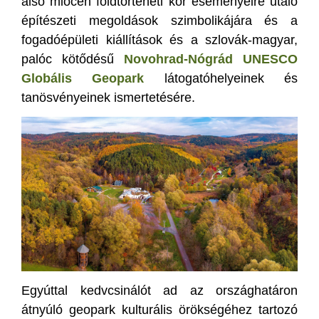
alsó miocén földtörténeti kor eseményeire utaló
építészeti megoldások szimbolikájára és a
fogadóépületi kiállítások és a szlovák-magyar,
palóc kötődésű
Novohrad-Nógrád UNESCO
Globális Geopark
látogatóhelyeinek és
tanösvényeinek ismertetésére.
Egyúttal kedvcsinálót ad az országhatáron
átnyúló geopark kulturális örökségéhez tartozó