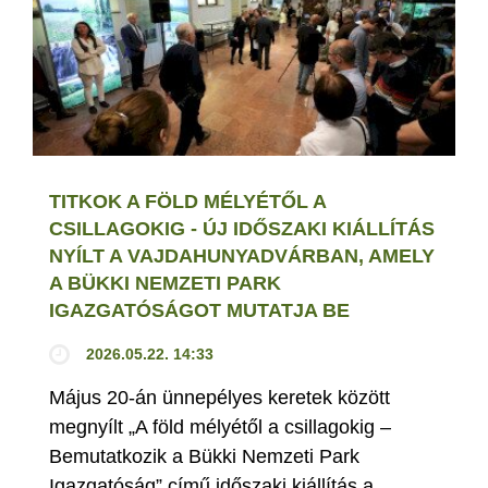
TITKOK A FÖLD MÉLYÉTŐL A
CSILLAGOKIG - ÚJ IDŐSZAKI KIÁLLÍTÁS
NYÍLT A VAJDAHUNYADVÁRBAN, AMELY
A BÜKKI NEMZETI PARK
IGAZGATÓSÁGOT MUTATJA BE
2026.05.22. 14:33
Május 20-án ünnepélyes keretek között
megnyílt „A föld mélyétől a csillagokig –
Bemutatkozik a Bükki Nemzeti Park
Igazgatóság” című időszaki kiállítás a