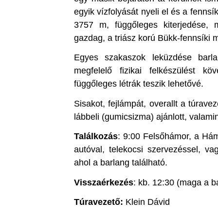
egyik vízfolyását nyeli el és a fennsí
3757 m, függőleges kiterjedése,
gazdag, a triász korú Bükk-fennsíki 
Egyes szakaszok leküzdése barlan
megfelelő fizikai felkészülést 
függőleges létrák teszik lehetővé.
Sisakot, fejlámpát, overallt a túravez
lábbeli (gumicsizma) ajánlott, valami
Találkozás
: 9:00 Felsőhámor, a Hámo
autóval, telekocsi szervezéssel, va
ahol a barlang található.
Visszaérkezés
: kb. 12:30 (maga a b
Túravezető:
Klein Dávid