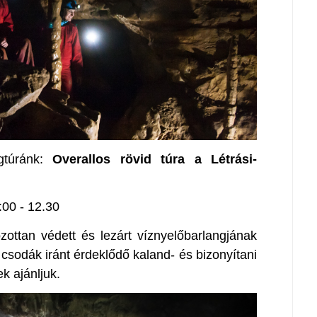
gtúránk:
Overallos rövid túra a Létrási-
:00 - 12.30
zottan védett és lezárt víznyelőbarlangjának
i csodák iránt érdeklődő kaland- és bizonyítani
k ajánljuk.