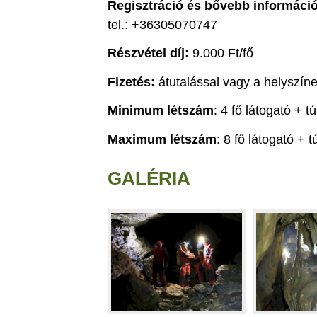
Regisztráció
és bővebb informáci
tel.: +36305070747
Részvétel díj:
9.000 Ft/fő
Fizetés:
átutalással vagy a helyszí
Minimum létszám
: 4 fő látogató + t
Maximum létszám
: 8 fő látogató + 
GALÉRIA