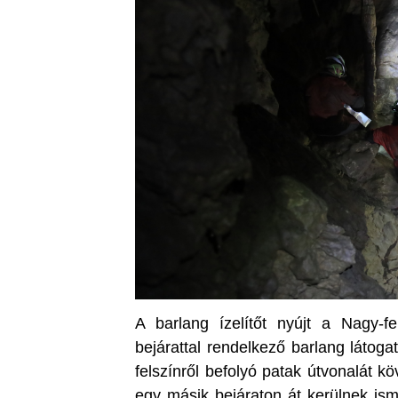
A barlang ízelítőt nyújt a Nagy-fe
bejárattal rendelkező barlang látog
felszínről befolyó patak útvonalát 
egy másik bejáraton át kerülnek ismé