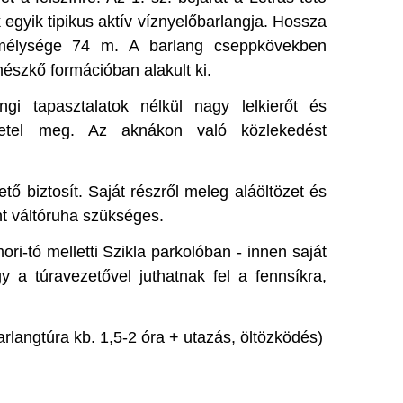
k egyik tipikus aktív víznyelőbarlangja. Hossza
 mélysége 74 m. A barlang cseppkövekben
mészkő formációban alakult ki.
gi tapasztalatok nélkül nagy lelkierőt és
követel meg. Az aknákon való közlekedést
ető biztosít. Saját részről meleg aláöltözet és
nt váltóruha szükséges.
ri-tó melletti Szikla parkolóban - innen saját
gy a túravezetővel juthatnak fel a fennsíkra,
arlangtúra kb. 1,5-2 óra + utazás, öltözködés)