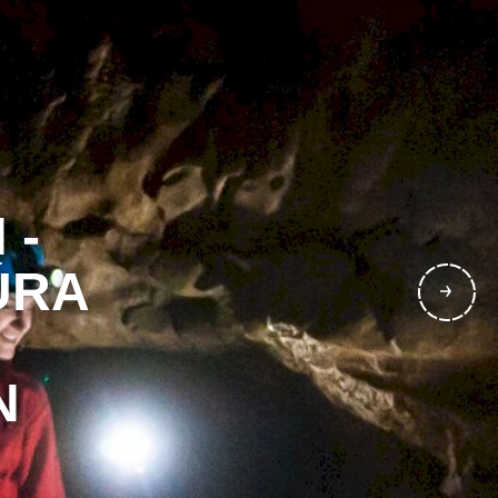
 -
ÚRA
N