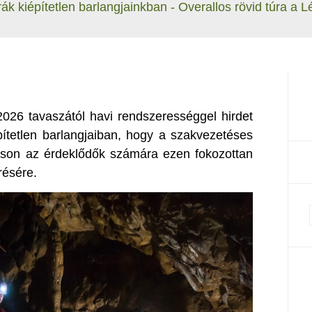
ák kiépítetlen barlangjainkban - Overallos rövid túra a L
026 tavaszától havi rendszerességgel hirdet
pítetlen barlangjaiban, hogy a szakvezetéses
ítson az érdeklődők számára ezen fokozottan
résére.