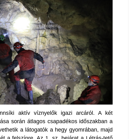
nnsíki aktív víznyelők igazi arcáról. A két
atása során átlagos csapadékos időszakban a
követhetik a látogatók a hegy gyomrában, majd
t a felszínre. Az 1. sz. bejárat a Létrás-tető