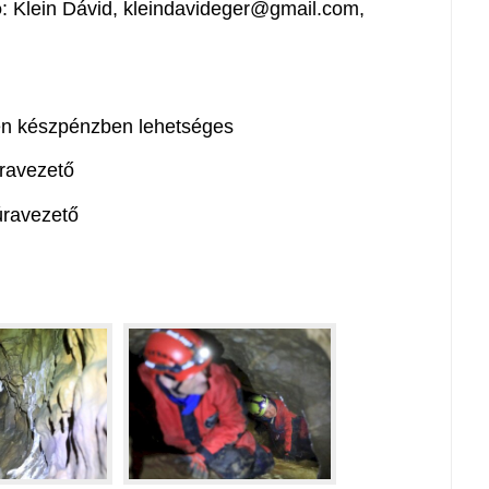
ó
: Klein Dávid, kleindavideger@gmail.com,
nen készpénzben lehetséges
úravezető
túravezető