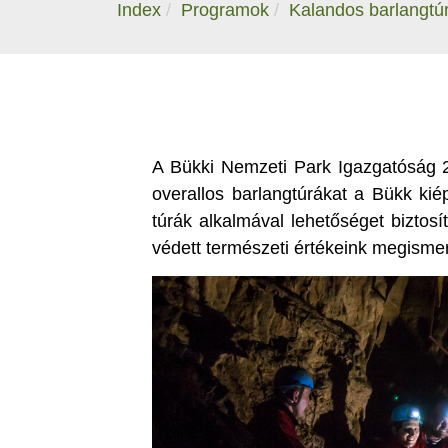
Index
Programok
Kalandos barlangtúr
A Bükki Nemzeti Park Igazgatóság 2
overallos barlangtúrákat a Bükk kié
túrák alkalmával lehetőséget biztos
védett természeti értékeink megisme