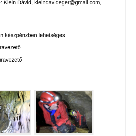
ó
: Klein Dávid, kleindavideger@gmail.com,
nen készpénzben lehetséges
úravezető
túravezető