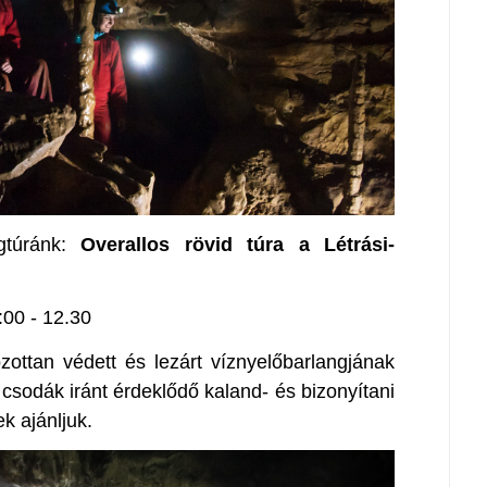
gtúránk:
Overallos rövid túra a Létrási-
:00 - 12.30
zottan védett és lezárt víznyelőbarlangjának
i csodák iránt érdeklődő kaland- és bizonyítani
k ajánljuk.