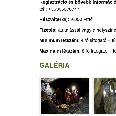
Regisztráció
és bővebb informáci
tel.: +36305070747
Részvétel díj:
9.000 Ft/fő
Fizetés:
átutalással vagy a helyszí
Minimum létszám
: 4 fő látogató + t
Maximum létszám
: 8 fő látogató + 
GALÉRIA