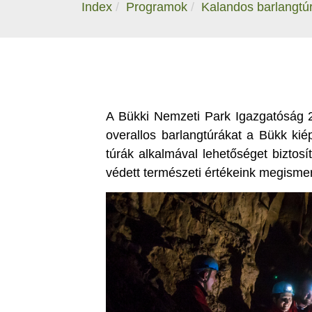
Index
Programok
Kalandos barlangtúr
A Bükki Nemzeti Park Igazgatóság 2
overallos barlangtúrákat a Bükk kié
túrák alkalmával lehetőséget biztos
védett természeti értékeink megisme