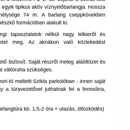
k egyik tipikus aktív víznyelőbarlangja. Hossza
 mélysége 74 m. A barlang cseppkövekben
mészkő formációban alakult ki.
gi tapasztalatok nélkül nagy lelkierőt és
követel meg. Az aknákon való közlekedést
ető biztosít. Saját részről meleg aláöltözet és
nt váltóruha szükséges.
ri-tó melletti Szikla parkolóban - innen saját
gy a túravezetővel juthatnak fel a fennsíkra,
arlangtúra kb. 1,5-2 óra + utazás, öltözködés)