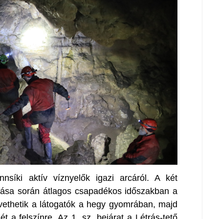
nnsíki aktív víznyelők igazi arcáról. A két
atása során átlagos csapadékos időszakban a
követhetik a látogatók a hegy gyomrában, majd
t a felszínre. Az 1. sz. bejárat a Létrás-tető