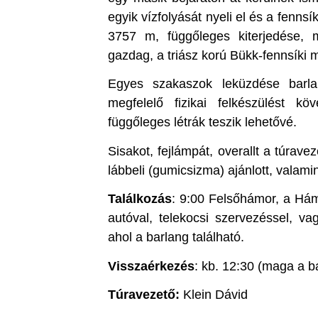
egyik vízfolyását nyeli el és a fennsí
3757 m, függőleges kiterjedése,
gazdag, a triász korú Bükk-fennsíki 
Egyes szakaszok leküzdése barlan
megfelelő fizikai felkészülést 
függőleges létrák teszik lehetővé.
Sisakot, fejlámpát, overallt a túravez
lábbeli (gumicsizma) ajánlott, valami
Találkozás
: 9:00 Felsőhámor, a Hámo
autóval, telekocsi szervezéssel, va
ahol a barlang található.
Visszaérkezés
: kb. 12:30 (maga a b
Túravezető:
Klein Dávid