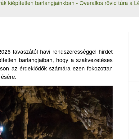
ák kiépítetlen barlangjainkban - Overallos rövid túra a L
026 tavaszától havi rendszerességgel hirdet
pítetlen barlangjaiban, hogy a szakvezetéses
ítson az érdeklődők számára ezen fokozottan
résére.