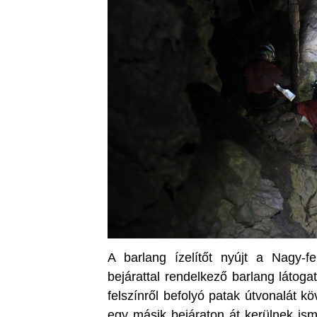
A barlang ízelítőt nyújt a Nagy-fe
bejárattal rendelkező barlang látog
felszínről befolyó patak útvonalát 
egy másik bejáraton át kerülnek ismé