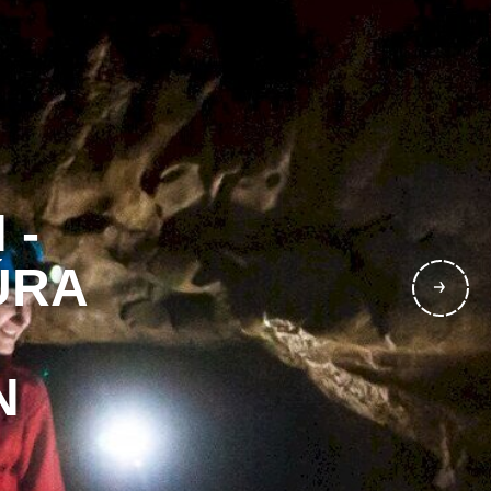
 -
ÚRA
N