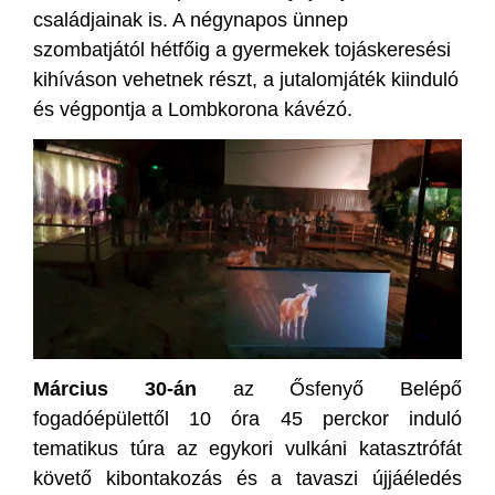
családjainak is. A négynapos ünnep
szombatjától hétfőig a gyermekek tojáskeresési
kihíváson vehetnek részt, a jutalomjáték kiinduló
és végpontja a Lombkorona kávézó.
Március 30-án
az Ősfenyő Belépő
fogadóépülettől 10 óra 45 perckor induló
tematikus túra az egykori vulkáni katasztrófát
követő kibontakozás és a tavaszi újjáéledés