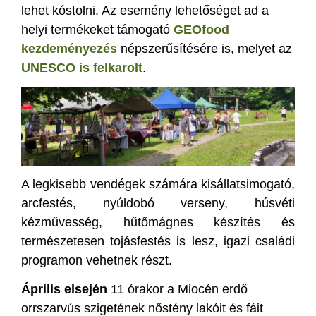
lehet kóstolni. Az esemény lehetőséget ad a
helyi termékeket támogató
GEOfood
kezdeményezés
népszerűsítésére is, melyet az
UNESCO is felkarolt
.
A legkisebb vendégek számára kisállatsimogató,
arcfestés, nyúldobó verseny, húsvéti
kézművesség, hűtőmágnes készítés és
természetesen tojásfestés is lesz, igazi családi
programon vehetnek részt.
Április elsején
11 órakor a Miocén erdő
orrszarvús szigetének nőstény lakóit és fáit