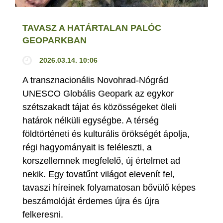
TAVASZ A HATÁRTALAN PALÓC
GEOPARKBAN
2026.03.14. 10:06
A transznacionális Novohrad-Nógrád
UNESCO Globális Geopark az egykor
szétszakadt tájat és közösségeket öleli
határok nélküli egységbe. A térség
földtörténeti és kulturális örökségét ápolja,
régi hagyományait is feléleszti, a
korszellemnek megfelelő, új értelmet ad
nekik. Egy tovatűnt világot elevenít fel,
tavaszi híreinek folyamatosan bővülő képes
beszámolóját érdemes újra és újra
felkeresni.