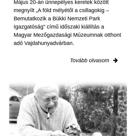
Május 20-án ünnepélyes keretek között
megnyílt „A föld mélyétől a csillagokig –
Bemutatkozik a Bükki Nemzeti Park
Igazgatóság” című időszaki kiállítás a
Magyar Mezőgazdasági Múzeumnak otthont
adó Vajdahunyadvárban.
Tovább olvasom