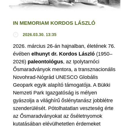
IN MEMORIAM KORDOS LÁSZLÓ
2026.03.30. 13:35
2026. március 26-án hajnalban, életének 76.
évében
elhunyt dr. Kordos László
(1950–
2026)
paleontológus
, az Ipolytarnóci
Ősmaradványok mentora, a transznacionális
Novohrad-Nógrád UNESCO Globális
Geopark egyik alapító támogatója. A Bükki
Nemzeti Park Igazgatóság is mélyen
gyászolja a világhírű őslénytanász jobblétre
szenderülését. Pótolhatatlan veszteség érte
az Ősmaradványokat az őséletnyomok
kutatásában elévülhetetlen érdemeket