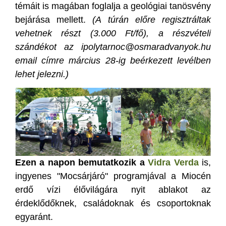
témáit is magában foglalja a geológiai tanösvény
bejárása mellett.
(A túrán előre regisztráltak
vehetnek részt (3.000 Ft/fő), a részvételi
szándékot az ipolytarnoc@osmaradvanyok.hu
email címre március 28-ig beérkezett levélben
lehet jelezni.)
Ezen a napon bemutatkozik a
Vidra Verda
is,
ingyenes "Mocsárjáró" programjával a Miocén
erdő vízi élővilágára nyit ablakot az
érdeklődőknek, családoknak és csoportoknak
egyaránt.