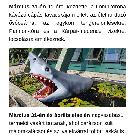
Március 31-én
11 órai kezdettel a Lombkorona
kávézó cápás tavacskája mellett az élethordozó
ősóceánra, az egykori tengerelöntésekre,
Pannon-tóra és a Kárpát-medencei vizekre,
locsolásra emlékeznek.
Március 31-én és április elsején
nagyszabású
termelői vásárt tartanak, ahol parázson sült
malomkalácsot és szilvalekvárral töltött laskát is