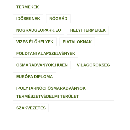
TERMÉKEK
IDŐSEKNEK
NÓGRÁD
NOGRADGEOPARK.EU
HELYI TERMÉKEK
VIZES ÉLŐHELYEK
FIATALOKNAK
FÖLDTANI ALAPSZELVÉNYEK
OSMARADVANYOK.HU/EN
VILÁGÖRÖKSÉG
EURÓPA DIPLOMA
IPOLYTARNÓCI ŐSMARADVÁNYOK
TERMÉSZETVÉDELMI TERÜLET
SZAKVEZETÉS