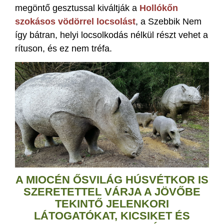
megöntő gesztussal kiváltják a
Hollókőn
szokásos vödörrel locsolást
, a Szebbik Nem
így bátran, helyi locsolkodás nélkül részt vehet a
rítuson, és ez nem tréfa.
A MIOCÉN ŐSVILÁG HÚSVÉTKOR IS
SZERETETTEL VÁRJA A JÖVŐBE
TEKINTŐ JELENKORI
LÁTOGATÓKAT, KICSIKET ÉS