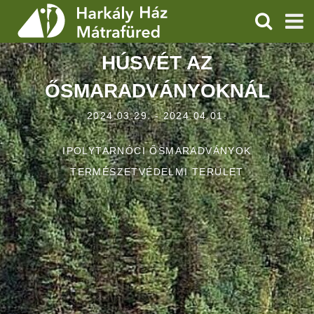
KERESÉS
HÚSVÉT AZ
SZOLGÁLTATÁSOK
ŐSMARADVÁNYOKNÁL
PROGRAMOK
2024.03.29. - 2024.04.01.
HÍREK
IPOLYTARNÓCI ŐSMARADVÁNYOK
RÓLUNK
TERMÉSZETVÉDELMI TERÜLET
ÁRAK, NYITVATARTÁS