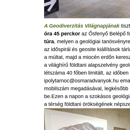
A Geodiverzitás Világnapjának
tis
óra 45 perckor
az Ősfenyő Belépő fo
túra
, melyen a geológiai tanösvényre 
az időspirál és geosite kiállítások tár
a múltat, majd a miocén erdőn kereszt
a világhírű földtani alapszelvény ge
létszáma 40 főben limitált, az időben
ipolytarnoc@osmaradvanyok.hu emai
mobilszám megadásával, legkésőbb 2
be.Ezen a napon a szokásos geológia
a térség földtani örökségének népsze