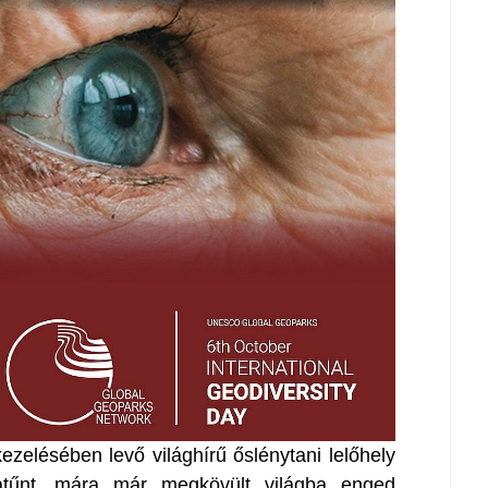
zelésében levő világhírű őslénytani lelőhely
atűnt, mára már megkövült világba enged