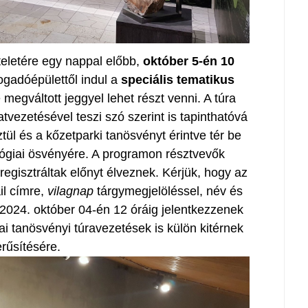
zteletére egy nappal előbb,
október 5-én 10
gadóépülettől indul a
speciális tematikus
megváltott jeggyel lehet részt venni. A túra
latvezetésével teszi szó szerint is tapinthatóvá
ül és a kőzetparki tanösvényt érintve tér be
ológiai ösvényére. A programon résztvevők
 regisztráltak előnyt élveznek. Kérjük, hogy az
l címre,
vilagnap
tárgymegjelöléssel, név és
024. október 04-én 12 óráig jelentkezzenek
i tanösvényi túravezetések is külön kitérnek
rűsítésére.