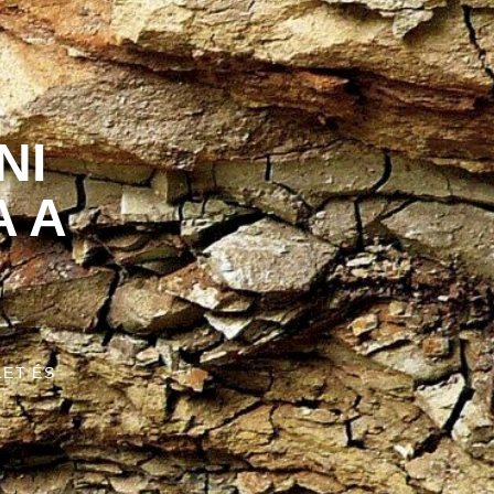
NI
A A
ET ÉS