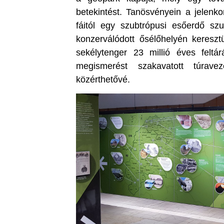
betekintést. Tanösvényein a jelenko
fáitól egy szubtrópusi esőerdő szu
konzerválódott ősélőhelyén keresz
sekélytenger 23 millió éves feltá
megismerést szakavatott túravez
közérthetővé.