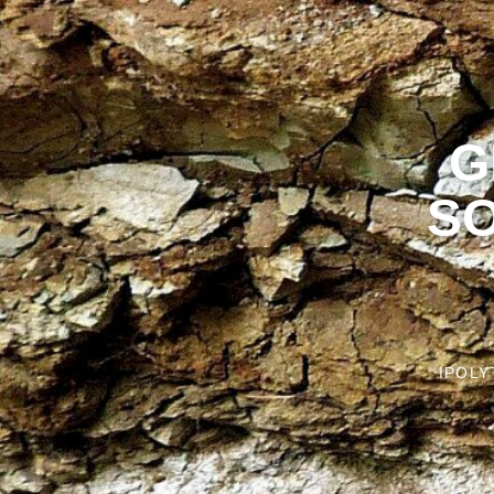
G
SO
IPOL