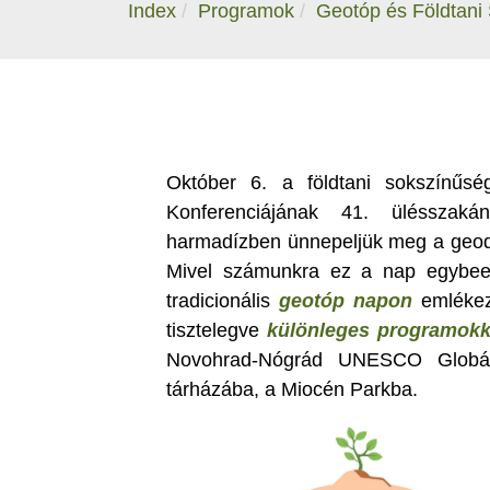
Index
Programok
Geotóp és Földtani
Október 6. a földtani sokszínűs
Konferenciájának 41. ülésszak
harmadízben ünnepeljük meg a geodi
Mivel számunkra ez a nap egybees
tradicionális
geotóp napon
emlékezü
tisztelegve
különleges programokk
Novohrad-Nógrád UNESCO Globáli
tárházába, a Miocén Parkba.