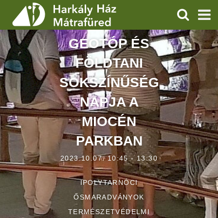
KERESÉS
GEOTÓP ÉS
SZOLGÁLTATÁSOK
FÖLDTANI
PROGRAMOK
SOKSZÍNŰSÉG
HÍREK
NAPJA A
RÓLUNK
MIOCÉN
PARKBAN
ÁRAK, NYITVATARTÁS
2023.10.07. 10:45 - 13:30
IPOLYTARNÓCI
ŐSMARADVÁNYOK
TERMÉSZETVÉDELMI