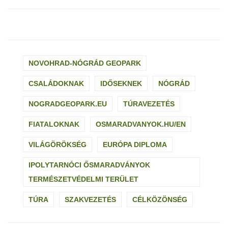
NOVOHRAD-NÓGRÁD GEOPARK
CSALÁDOKNAK
IDŐSEKNEK
NÓGRÁD
NOGRADGEOPARK.EU
TÚRAVEZETÉS
FIATALOKNAK
OSMARADVANYOK.HU/EN
VILÁGÖRÖKSÉG
EURÓPA DIPLOMA
IPOLYTARNÓCI ŐSMARADVÁNYOK
TERMÉSZETVÉDELMI TERÜLET
TÚRA
SZAKVEZETÉS
CÉLKÖZÖNSÉG