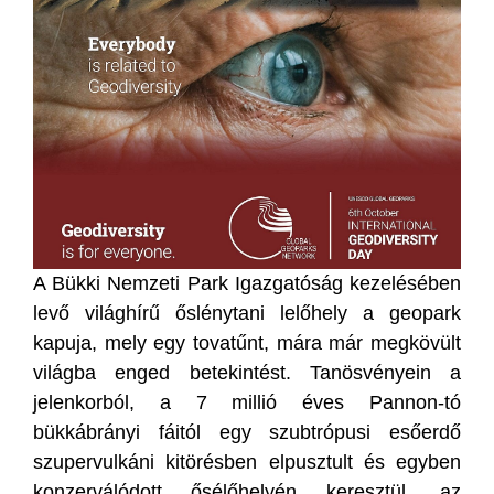
A Bükki Nemzeti Park Igazgatóság kezelésében
levő világhírű őslénytani lelőhely a geopark
kapuja, mely egy tovatűnt, mára már megkövült
világba enged betekintést. Tanösvényein a
jelenkorból, a 7 millió éves Pannon-tó
bükkábrányi fáitól egy szubtrópusi esőerdő
szupervulkáni kitörésben elpusztult és egyben
konzerválódott ősélőhelyén keresztül, az