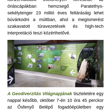
óriáscápákban hemzsegő Paratethys-
sekélytenger 23 millió éves feltárásáig lehet
búvárkodni a múltban, ahol a megismerést
szakavatott túravezetések és high-tech
interpretáció teszi közérthetővé.
A Geodiverzitás Világnapjának
tiszteletére egy
nappal később, október 7-én 10 óra 45 perckor
az Ősfenyő Belépő fogadóépületben egy