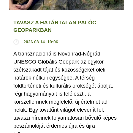
TAVASZ A HATÁRTALAN PALÓC
GEOPARKBAN
2026.03.14. 10:06
A transznacionális Novohrad-Nógrád
UNESCO Globális Geopark az egykor
szétszakadt tájat és közösségeket öleli
határok nélküli egységbe. A térség
földtörténeti és kulturális örökségét ápolja,
régi hagyományait is feléleszti, a
korszellemnek megfelelő, új értelmet ad
nekik. Egy tovatűnt világot elevenít fel,
tavaszi híreinek folyamatosan bővülő képes
beszámolóját érdemes újra és újra