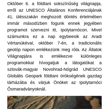
Október 6. a földtani sokszínűség világnapja,
erről az UNESCO Általános Konferenciájának
41. ülésszakán meghozott döntés értelmében
immár másodízben fogunk ennek jegyében
programot szervezni itt, Ipolytarnócon. Mivel
számunkra ez a nap egybeesik az Aradi
Vértanúkéval, október 7-én, a tradicionális
geotóp napon emlékezünk meg róla. Az Állatok
Világnapjára is emlékezve különleges
programokkal hívogatjuk a látogatókat a
szlovák-magyar Novohrad-Nógrád UNESCO
Globális Geopark földtani örökségének gazdag
tárházába és várjuk Önöket az Ipolytarnóci
Ősmaradványoknál.