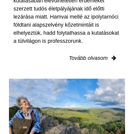
kutatásában elévülhetetlen érdemeket
szerzett tudós életpályájának idő előtti
lezárása miatt. Hamvai mellé az ipolytarnóci
földtani alapszelvény kőzetmintáit is
elhelyeztük, hadd folytathassa a kutatásokat
a túlvilágon is professzorunk.
Tovább olvasom