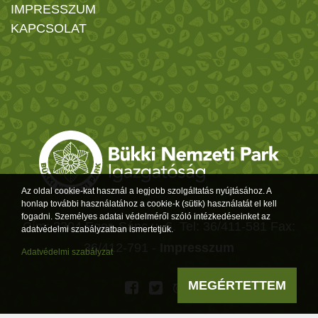
IMPRESSZUM
KAPCSOLAT
Az oldal cookie-kat használ a legjobb szolgáltatás nyújtásához. A
honlap további használatához a cookie-k (sütik) használatát el kell
fogadni. Személyes adatai védelméről szóló intézkedéseinket az
Cím: 3304 Eger, Sánc u. 6. Tel: 36/411-581 Fax:
adatvédelmi szabályzatban ismertetjük.
36/412-791 -
Impresszum
Adatvédelmi szabályzat
MEGÉRTETTEM