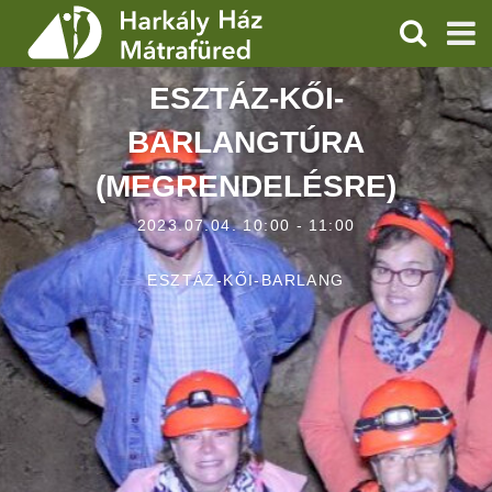
KERESÉS
ESZTÁZ-KŐI-
SZOLGÁLTATÁSOK
BARLANGTÚRA
PROGRAMOK
(MEGRENDELÉSRE)
HÍREK
2023.07.04. 10:00 - 11:00
RÓLUNK
ESZTÁZ-KŐI-BARLANG
ÁRAK, NYITVATARTÁS