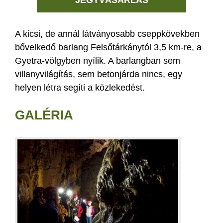
JEGYVÁSÁRLÁS
A kicsi, de annál látványosabb cseppkövekben
bővelkedő barlang Felsőtárkánytól 3,5 km-re, a
Gyetra-völgyben nyílik. A barlangban sem
villanyvilágítás, sem betonjárda nincs, egy
helyen létra segíti a közlekedést.
GALÉRIA