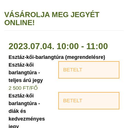
VÁSÁROLJA MEG JEGYÉT
ONLINE!
2023.07.04. 10:00 - 11:00
Esztáz-kői-barlangtúra (megrendelésre)
Esztáz-kői
BETELT
barlangtúra -
teljes árú jegy
2 500 FT/FŐ
Esztáz-kői
BETELT
barlangtúra -
diák és
kedvezményes
jegy