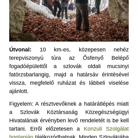
Útvonal:
10 km-es, közepesen nehéz
terepviszonyú túra az Ősfenyő Belépő
fogadóépülettől a szlovák oldali mucsinyi
fatörzsbarlangig, majd a határsáv érintésével
vissza, megfelelő ruházat és lábbeli viselése
ajánlott.
Figyelem: A résztvevőknek a határátlépés miatt
a Szlovák Köztársaság Közegészségügyi
Hivatalának érvényben levő rendeletét is be kell
tartani. Erről előzetesen a
Konzuli Szolgálat
honlapján
tájékozódhatnak. Minden Szlovákiába