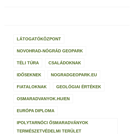
LÁTOGATÓKÖZPONT
NOVOHRAD-NÓGRÁD GEOPARK
TÉLI TÚRA
CSALÁDOKNAK
IDŐSEKNEK
NOGRADGEOPARK.EU
FIATALOKNAK
GEOLÓGIAI ÉRTÉKEK
OSMARADVANYOK.HU/EN
EURÓPA DIPLOMA
IPOLYTARNÓCI ŐSMARADVÁNYOK
TERMÉSZETVÉDELMI TERÜLET