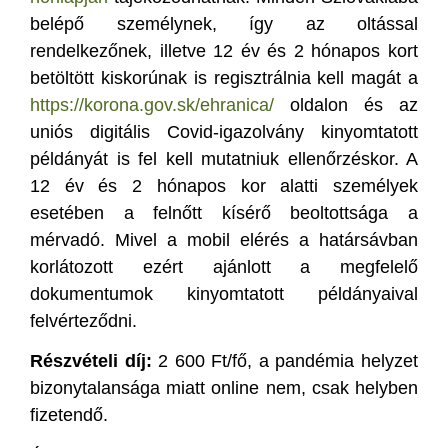
belépő személynek, így az oltással
rendelkezőnek, illetve 12 év és 2 hónapos kort
betöltött kiskorúnak is regisztrálnia kell magát a
https://korona.gov.sk/ehranica/
oldalon és az
uniós digitális Covid-igazolvány kinyomtatott
példányát is fel kell mutatniuk ellenőrzéskor. A
12 év és 2 hónapos kor alatti személyek
esetében a felnőtt kísérő beoltottsága a
mérvadó. Mivel a mobil elérés a határsávban
korlátozott ezért ajánlott a megfelelő
dokumentumok kinyomtatott példányaival
felvérteződni.
Részvételi díj:
2 600 Ft/fő, a pandémia helyzet
bizonytalansága miatt online nem, csak helyben
fizetendő.