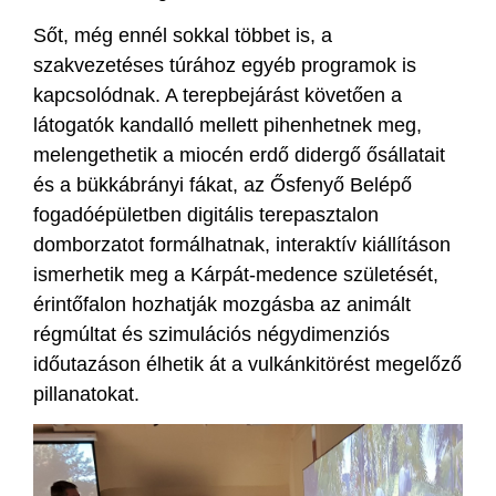
Sőt, még ennél sokkal többet is, a
szakvezetéses túrához egyéb programok is
kapcsolódnak. A terepbejárást követően a
látogatók kandalló mellett pihenhetnek meg,
melengethetik a miocén erdő didergő ősállatait
és a bükkábrányi fákat, az Ősfenyő Belépő
fogadóépületben digitális terepasztalon
domborzatot formálhatnak, interaktív kiállításon
ismerhetik meg a Kárpát-medence születését,
érintőfalon hozhatják mozgásba az animált
régmúltat és szimulációs négydimenziós
időutazáson élhetik át a vulkánkitörést megelőző
pillanatokat.