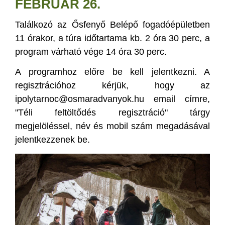
FEBRUÁR 26.
Találkozó az Ősfenyő Belépő fogadóépületben
11 órakor, a túra időtartama kb. 2 óra 30 perc, a
program várható vége 14 óra 30 perc.
A programhoz előre be kell jelentkezni. A
regisztrációhoz kérjük, hogy az
ipolytarnoc@osmaradvanyok.hu email címre,
"Téli feltöltődés regisztráció" tárgy
megjelöléssel, név és mobil szám megadásával
jelentkezzenek be.