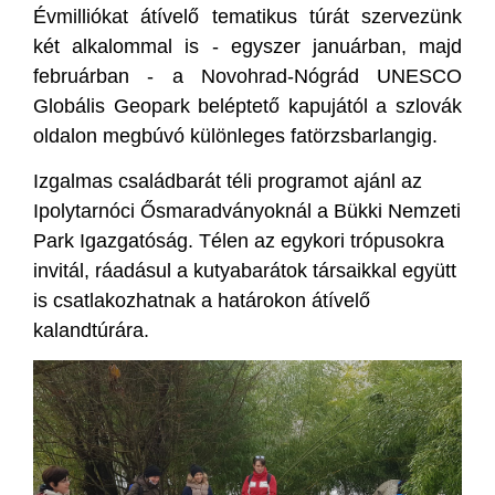
Évmilliókat átívelő tematikus túrát szervezünk
két alkalommal is - egyszer januárban, majd
februárban - a Novohrad-Nógrád UNESCO
Globális Geopark beléptető kapujától a szlovák
oldalon megbúvó különleges fatörzsbarlangig.
Izgalmas családbarát téli programot ajánl az
Ipolytarnóci Ősmaradványoknál a Bükki Nemzeti
Park Igazgatóság. Télen az egykori trópusokra
invitál, ráadásul a kutyabarátok társaikkal együtt
is csatlakozhatnak a határokon átívelő
kalandtúrára.