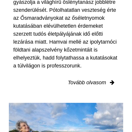
gyászolja a világhírű őslénytanász jobblétre
szenderülését. Pótolhatatlan veszteség érte
az Ősmaradványokat az őséletnyomok
kutatásában elévülhetetlen érdemeket
szerzett tudós életpályájának idő előtti
lezárása miatt. Hamvai mellé az ipolytarnóci
földtani alapszelvény kőzetmintáit is
elhelyeztük, hadd folytathassa a kutatásokat
a túlvilágon is professzorunk.
Tovább olvasom