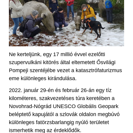
Ne kerteljünk, egy 17 millió évvel ezelőtti
szupervulkáni kitörés által eltemetett Ősvilági
Pompeji szentéjébe vezet a katasztrófaturizmus
eme különleges kirándulása.
2022. január 29-én és február 26-án egy tíz
kilométeres, szakvezetéses túra keretében a
Novohrad-Nógrád UNESCO Globális Geopark
beléptető kapujától a szlovák oldalon megbúvó
különleges fatörzsbarlangig nyúló területet
ismerhetik meg az érdeklődők.