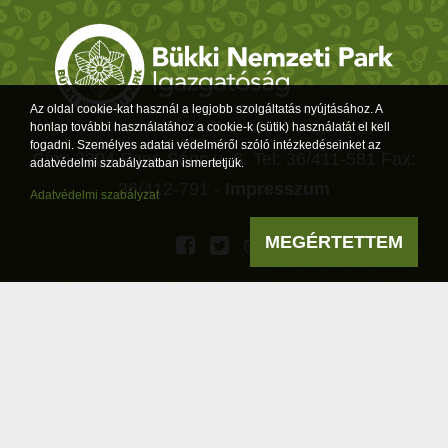
Az oldal cookie-kat használ a legjobb szolgáltatás nyújtásához. A
honlap további használatához a cookie-k (sütik) használatát el kell
fogadni. Személyes adatai védelméről szóló intézkedéseinket az
Cím: 3304 Eger, Sánc u. 6. Tel: 36/411-581 Fax:
adatvédelmi szabályzatban ismertetjük.
36/412-791 -
Impresszum
Adatvédelmi szabályzat
MEGÉRTETTEM