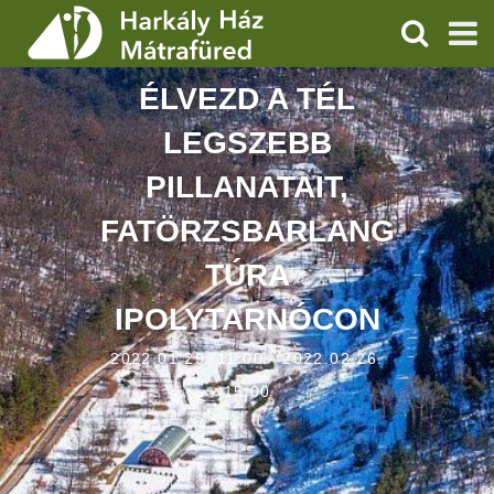
KERESÉS
ÉLVEZD A TÉL
SZOLGÁLTATÁSOK
LEGSZEBB
PROGRAMOK
PILLANATAIT,
HÍREK
FATÖRZSBARLANG
RÓLUNK
TÚRA
IPOLYTARNÓCON
ÁRAK, NYITVATARTÁS
2022.01.29. 11:00 - 2022.02.26.
15:00