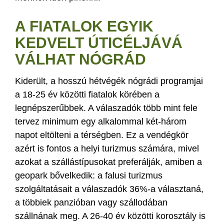
A FIATALOK EGYIK
KEDVELT ÚTICÉLJÁVÁ
VÁLHAT NÓGRÁD
Kiderült, a hosszú hétvégék nógrádi programjai
a 18-25 év közötti fiatalok körében a
legnépszerűbbek. A válaszadók több mint fele
tervez minimum egy alkalommal két-három
napot eltölteni a térségben. Ez a vendégkör
azért is fontos a helyi turizmus számára, mivel
azokat a szállástípusokat preferálják, amiben a
geopark bővelkedik: a falusi turizmus
szolgáltatásait a válaszadók 36%-a választaná,
a többiek panzióban vagy szállodában
szállnának meg. A 26-40 év közötti korosztály is