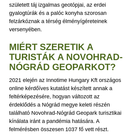
született táj izgalmas geotópjai, az erdei
gyalogtúrák és a palóc konyha szorosan
felzárkóznak a térség élményígéreteinek
versenyében.
MIÉRT SZERETIK A
TURISTÁK A NOVOHRAD-
NÓGRÁD GEOPARKOT?
2021 elején az Innotime Hungary Kft országos
online kérdőíves kutatást készített annak a
feltérképezésére, hogyan változott az
érdeklődés a Nógrád megye keleti részén
található Novohrad-Nógrád Geopark turisztikai
kínálata iránt a pandémia hatására. A
felmérésben összesen 1037 fő vett részt.