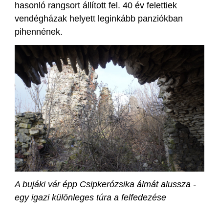
hasonló rangsort állított fel. 40 év felettiek
vendégházak helyett leginkább panziókban
pihennének.
A bujáki vár épp Csipkerózsika álmát alussza -
egy igazi különleges túra a felfedezése