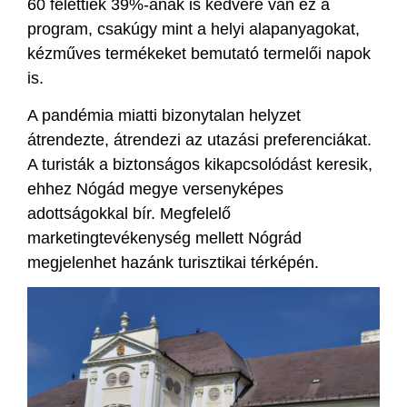
60 felettiek 39%-ának is kedvére van ez a
program, csakúgy mint a helyi alapanyagokat,
kézműves termékeket bemutató termelői napok
is.
A pandémia miatti bizonytalan helyzet
átrendezte, átrendezi az utazási preferenciákat.
A turisták a biztonságos kikapcsolódást keresik,
ehhez Nógád megye versenyképes
adottságokkal bír. Megfelelő
marketingtevékenység mellett Nógrád
megjelenhet hazánk turisztikai térképén.