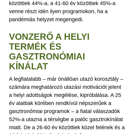
közöttiek 44%-a, a 41-60 év közöttiek 45%-a
venne részt idén ilyen programokon, ha a
pandémiás helyzet megengedi.
VONZERŐ A HELYI
TERMÉK ÉS
GASZTRONÓMIAI
KÍNÁLAT
A legfiatalabb – már önállóan utazó korosztály –
számára meghatározó utazási motivációt jelent
a helyi adottságok megélése, kipróbálása. A 25
év alattiak körében rendkívül népszerűek a
gasztronómiai programok – a fiatal válaszadók
52%-a utazna a térségbe a palóc gasztrokínálat
miatt. De a 26-60 év közöttiek közel felének és a