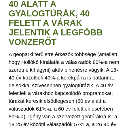
40 ALATT A
GYALOGTÚRÁK, 40
FELETT A VÁRAK
JELENTIK A LEGFŐBB
VONZERŐT
A geoparki területre érkezők többsége (amellett,
hogy Hollókő kínálatát a válaszadók 80%-a nem
szeretné kihagyni) aktív pihenésre vágyik. A 18-
40 év közöttiek 40%-a kerékpárra is pattanna,
de sokkal szívesebben gyalogtúrázik. A 40 év
felettiek a várakhoz kapcsolódó programokat,
túrákat keresik elsődlegesen (60 év alatt a
válaszadók 61%-a, a 60 év felettiek esetében
50%-a). Igény van a szervezett geotúrákra is: a
18-25 év közötti válaszadók 57%-a, a 26-40 év