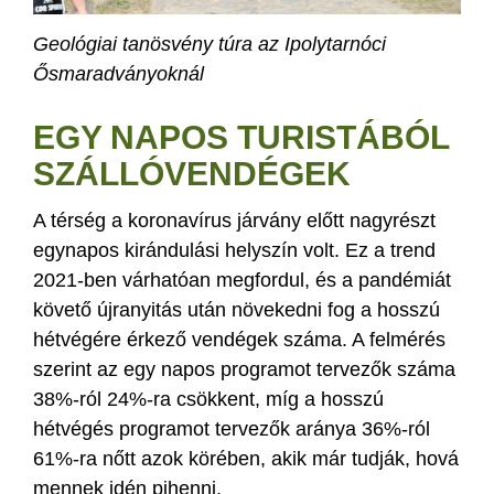
Geológiai tanösvény túra az Ipolytarnóci
Ősmaradványoknál
EGY NAPOS TURISTÁBÓL
SZÁLLÓVENDÉGEK
A térség a koronavírus járvány előtt nagyrészt
egynapos kirándulási helyszín volt. Ez a trend
2021-ben várhatóan megfordul, és a pandémiát
követő újranyitás után növekedni fog a hosszú
hétvégére érkező vendégek száma. A felmérés
szerint az egy napos programot tervezők száma
38%-ról 24%-ra csökkent, míg a hosszú
hétvégés programot tervezők aránya 36%-ról
61%-ra nőtt azok körében, akik már tudják, hová
mennek idén pihenni.