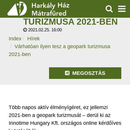
VÁRHATÓAN ILYEN
LESZ A GEOPARK
KERESÉS
TURIZMUSA 2021-BEN
SZOLGÁLTATÁSOK
2021.02.25. 16:00
Index
Hírek
PROGRAMOK
Várhatóan ilyen lesz a geopark turizmusa
HÍREK
2021-ben
RÓLUNK
MEGOSZTÁS
ÁRAK, NYITVATARTÁS
Több napos aktív élményígéret, ez jellemzi
2021-ben a geopark turizmusát – derül ki az
Innotime Hungary Kft. országos online kérdőíves