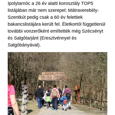
Ipolytarnóc a 26 év alatti korosztály TOP5
listájában már nem szerepel; Mátraverebély-
Szentkút pedig csak a 60 év felettiek
bakancslistájára került fel. Életkortól függetlenül
további vonzerőként említették még Szécsényt
és Salgótarjánt (Eresztvénnyel és
Salgóbányával).