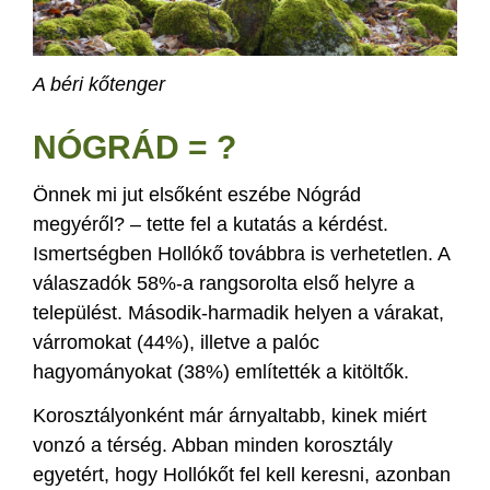
A béri kőtenger
NÓGRÁD = ?
Önnek mi jut elsőként eszébe Nógrád
megyéről? – tette fel a kutatás a kérdést.
Ismertségben Hollókő továbbra is verhetetlen. A
válaszadók 58%-a rangsorolta első helyre a
települést. Második-harmadik helyen a várakat,
várromokat (44%), illetve a palóc
hagyományokat (38%) említették a kitöltők.
Korosztályonként már árnyaltabb, kinek miért
vonzó a térség. Abban minden korosztály
egyetért, hogy Hollókőt fel kell keresni, azonban