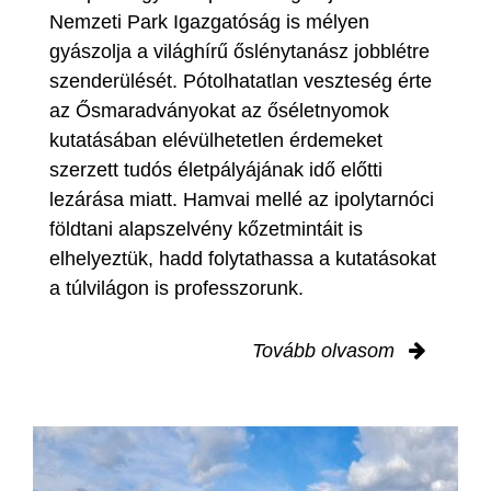
Nemzeti Park Igazgatóság is mélyen
gyászolja a világhírű őslénytanász jobblétre
szenderülését. Pótolhatatlan veszteség érte
az Ősmaradványokat az őséletnyomok
kutatásában elévülhetetlen érdemeket
szerzett tudós életpályájának idő előtti
lezárása miatt. Hamvai mellé az ipolytarnóci
földtani alapszelvény kőzetmintáit is
elhelyeztük, hadd folytathassa a kutatásokat
a túlvilágon is professzorunk.
Tovább olvasom