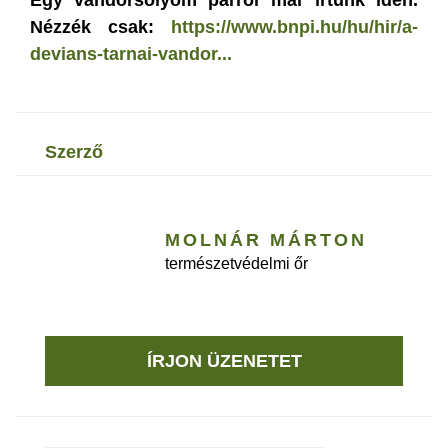
Egy vándorsólyom párról már írtunk idén.
Nézzék csak:
https://www.bnpi.hu/hu/hir/a-
devians-tarnai-vandor...
szerző
MOLNÁR MÁRTON
természetvédelmi őr
ÍRJON ÜZENETET