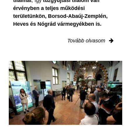
tilalmat
, így
tűzgyújtási tilalom van
érvényben
a teljes működési
területünkön, Borsod-Abaúj-Zemplén,
Heves és Nógrád vármegyékben is.
Tovább olvasom