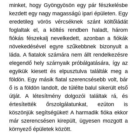
minket, hogy Gyöngyösön egy pár fészkelésbe
kezdett egy nagy magasságú ipari épületen. Egy
eredetileg vörös vércséknek szánt költőládát
foglaltak el, a költés rendben haladt, három
fiókás fészekalj nevelkedett, azonban a fiókák
növekedésével egyre szűkebbnek bizonyult a
láda. A fiatalok számára nem állt rendelkezésre
elegendő hely szárnyaik próbálgatására, így az
egyikük kiesett és elpusztulva találták meg a
földön. Egy másik fiatal szerencsésebb volt, bár
ő is a földön landolt, de túlélte balul sikerült első
útját. A létesítmény dolgozói találtak rá, és
értesítették őrszolgálatunkat, ezúton is
köszönjük segítségüket! A harmadik fióka ekkor
már szerencsésen kirepült, ügyesen mozgott a
környező épületek között.