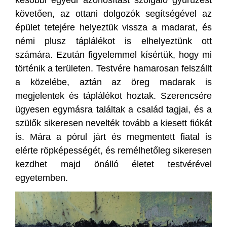
követően, az ottani dolgozók segítségével az
épület tetejére helyeztük vissza a madarat, és
némi plusz táplálékot is elhelyeztünk ott
számára. Ezután figyelemmel kísértük, hogy mi
történik a területen. Testvére hamarosan felszállt
a közelébe, aztán az öreg madarak is
megjelentek és táplálékot hoztak. Szerencsére
ügyesen egymásra találtak a család tagjai, és a
szülők sikeresen nevelték tovább a kiesett fiókát
is. Mára a pórul járt és megmentett fiatal is
elérte röpképességét, és remélhetőleg sikeresen
kezdhet majd önálló életet testvérével
egyetemben.