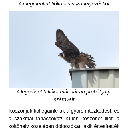
A megmentett fióka a visszahelyezéskor
A legerősebb fióka már bátran próbálgatja
szárnyait
Köszönjük kollégáinknak a gyors intézkedést, és
a szakmai tanácsokat! Külön köszönet illeti a
költőhely közelében dolgozókat, akik értesítették