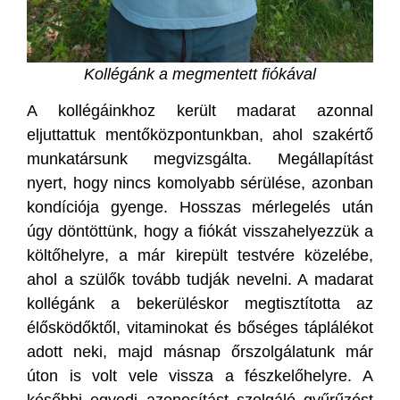
Kollégánk a megmentett fiókával
A kollégáinkhoz került madarat azonnal
eljuttattuk mentőközpontunkban, ahol szakértő
munkatársunk megvizsgálta. Megállapítást
nyert, hogy nincs komolyabb sérülése, azonban
kondíciója gyenge. Hosszas mérlegelés után
úgy döntöttünk, hogy a fiókát visszahelyezzük a
költőhelyre, a már kirepült testvére közelébe,
ahol a szülők tovább tudják nevelni. A madarat
kollégánk a bekerüléskor megtisztította az
élősködőktől, vitaminokat és bőséges táplálékot
adott neki, majd másnap őrszolgálatunk már
úton is volt vele vissza a fészkelőhelyre. A
későbbi egyedi azonosítást szolgáló gyűrűzést