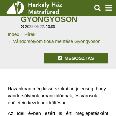
VÁNDORSÓLYOM
FIÓKA MENTÉSE
KERESÉS
GYÖNGYÖSÖN
SZOLGÁLTATÁSOK
2022.06.22. 10:09
Index
Hírek
PROGRAMOK
Vándorsólyom fióka mentése Gyöngyösön
HÍREK
MEGOSZTÁS
RÓLUNK
ÁRAK, NYITVATARTÁS
Hazánkban még kissé szokatlan jelenség, hogy
vándorsólymok urbanizálódnak, és városok
épületein kezdenek költésbe.
Az idei évben ezért is ért meglepetésként