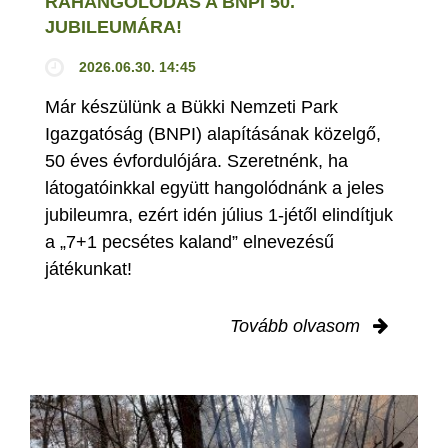
RÁHANGOLÓDÁS A BNPI 50.
JUBILEUMÁRA!
2026.06.30. 14:45
Már készülünk a Bükki Nemzeti Park
Igazgatóság (BNPI) alapításának közelgő,
50 éves évfordulójára. Szeretnénk, ha
látogatóinkkal együtt hangolódnánk a jeles
jubileumra, ezért idén július 1-jétől elindítjuk
a „7+1 pecsétes kaland” elnevezésű
játékunkat!
Tovább olvasom