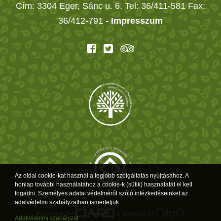
Cím: 3304 Eger, Sánc u. 6. Tel: 36/411-581 Fax:
36/412-791 -
Impresszum
Az oldal cookie-kat használ a legjobb szolgáltatás nyújtásához. A
honlap további használatához a cookie-k (sütik) használatát el kell
fogadni. Személyes adatai védelméről szóló intézkedéseinket az
adatvédelmi szabályzatban ismertetjük.
Powered by
a product of
Adatvédelmi szabályzat