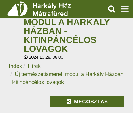
ÚJ
TERMÉSZETISMERETI
KERESÉS
MODUL A HARKÁLY
SZOLGÁLTATÁSOK
HÁZBAN -
KITINPÁNCÉLOS
PROGRAMOK
LOVAGOK
HÍREK
2024.10.28. 08:00
Index
Hírek
RÓLUNK
Új természetismereti modul a Harkály Házban
- Kitinpáncélos lovagok
ÁRAK, NYITVATARTÁS
MEGOSZTÁS