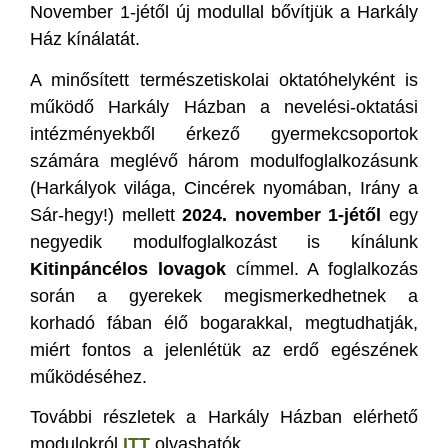
November 1-jétől új modullal bővítjük a Harkály
Ház kínálatát.
A minősített természetiskolai oktatóhelyként is
működő Harkály Házban a nevelési-oktatási
intézményekből érkező gyermekcsoportok
számára meglévő három modulfoglalkozásunk
(Harkályok világa, Cincérek nyomában, Irány a
Sár-hegy!) mellett
2024. november 1-jétől
egy
negyedik modulfoglalkozást is kínálunk
Kitinpáncélos lovagok
címmel. A foglalkozás
során a gyerekek megismerkedhetnek a
korhadó fában élő bogarakkal, megtudhatják,
miért fontos a jelenlétük az erdő egészének
működéséhez.
További részletek a Harkály Házban elérhető
modulokról
ITT
olvashatók.