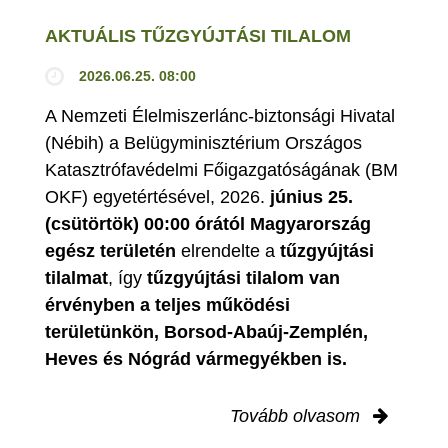
AKTUÁLIS TŰZGYÚJTÁSI TILALOM
2026.06.25. 08:00
A Nemzeti Élelmiszerlánc-biztonsági Hivatal
(Nébih) a Belügyminisztérium Országos
Katasztrófavédelmi Főigazgatóságának (BM
OKF) egyetértésével, 2026.
június 25.
(csütörtök) 00:00 órától Magyarország
egész területén
elrendelte a
tűzgyújtási
tilalmat
, így
tűzgyújtási tilalom van
érvényben
a teljes működési
területünkön, Borsod-Abaúj-Zemplén,
Heves és Nógrád vármegyékben is.
Tovább olvasom