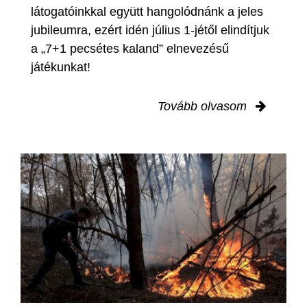
látogatóinkkal együtt hangolódnánk a jeles
jubileumra, ezért idén július 1-jétől elindítjuk
a „7+1 pecsétes kaland” elnevezésű
játékunkat!
Tovább olvasom