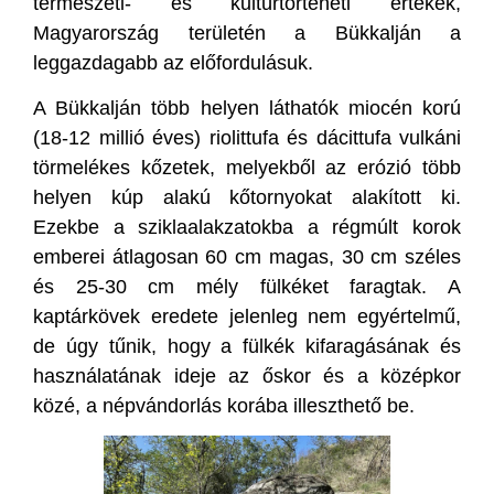
természeti- és kultúrtörténeti értékek,
Magyarország területén a Bükkalján a
leggazdagabb az előfordulásuk.
A Bükkalján több helyen láthatók miocén korú
(18-12 millió éves) riolittufa és dácittufa vulkáni
törmelékes kőzetek, melyekből az erózió több
helyen kúp alakú kőtornyokat alakított ki.
Ezekbe a sziklaalakzatokba a régmúlt korok
emberei átlagosan 60 cm magas, 30 cm széles
és 25-30 cm mély fülkéket faragtak. A
kaptárkövek eredete jelenleg nem egyértelmű,
de úgy tűnik, hogy a fülkék kifaragásának és
használatának ideje az őskor és a középkor
közé, a népvándorlás korába illeszthető be.