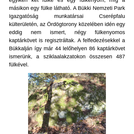
egyiken két fülke és egy fülkenyom, míg a
másikon egy fülke látható. A Bükki Nemzeti Park
Igazgatóság munkatársai Cserépfalu
külterületén, az Ördögtorony közelében idén egy
eddig nem ismert, négy fülkenyomos
kaptárkövet is regisztráltak. A felfedezésekkel a
Bükkalján így már 44 lelőhelyen 86 kaptárkövet
ismerünk, a sziklaalakzatokon összesen 487
fülkével.