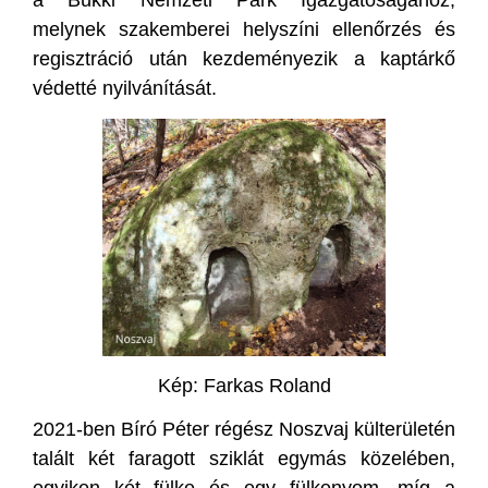
a Bükki Nemzeti Park Igazgatóságához,
melynek szakemberei helyszíni ellenőrzés és
regisztráció után kezdeményezik a kaptárkő
védetté nyilvánítását.
Kép: Farkas Roland
2021-ben Bíró Péter régész Noszvaj külterületén
talált két faragott sziklát egymás közelében,