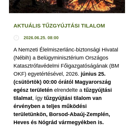
AKTUÁLIS TŰZGYÚJTÁSI TILALOM
2026.06.25. 08:00
A Nemzeti Élelmiszerlánc-biztonsági Hivatal
(Nébih) a Belügyminisztérium Országos
Katasztrófavédelmi Főigazgatóságának (BM
OKF) egyetértésével, 2026.
június 25.
(csütörtök) 00:00 órától Magyarország
egész területén
elrendelte a
tűzgyújtási
tilalmat
, így
tűzgyújtási tilalom van
érvényben
a teljes működési
területünkön, Borsod-Abaúj-Zemplén,
Heves és Nógrád vármegyékben is.