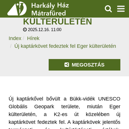
ÚJ KAPTÁRKÖVET
FEDEZTEK FEL EGER
KERESÉS
KÜLTERÜLETÉN
SZOLGÁLTATÁSOK
2025.12.16. 11:00
Index
Hírek
PROGRAMOK
Új kaptárkövet fedeztek fel Eger külterületén
HÍREK
MEGOSZTÁS
RÓLUNK
ÁRAK, NYITVATARTÁS
Új kaptárkővel bővült a Bükk-vidék UNESCO
Globális Geopark területe, miután Eger
külterületén, a K2-es út közelében új
kaptárkövet fedeztek fel. A kaptárkövek jelentős