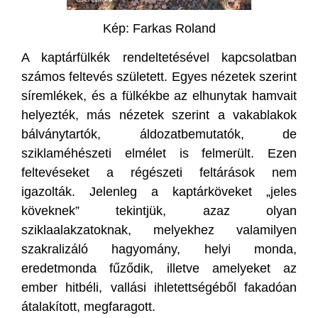
Kép: Farkas Roland
A kaptárfülkék rendeltetésével kapcsolatban
számos feltevés született. Egyes nézetek szerint
síremlékek, és a fülkékbe az elhunytak hamvait
helyezték, más nézetek szerint a vakablakok
bálványtartók, áldozatbemutatók, de
sziklaméhészeti elmélet is felmerült. Ezen
feltevéseket a régészeti feltárások nem
igazolták. Jelenleg a kaptárköveket „jeles
köveknek” tekintjük, azaz olyan
sziklaalakzatoknak, melyekhez valamilyen
szakralizáló hagyomány, helyi monda,
eredetmonda fűződik, illetve amelyeket az
ember hitbéli, vallási ihletettségéből fakadóan
átalakított, megfaragott.