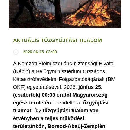
AKTUÁLIS TŰZGYÚJTÁSI TILALOM
2026.06.25. 08:00
A Nemzeti Élelmiszerlánc-biztonsági Hivatal
(Nébih) a Belügyminisztérium Országos
Katasztrófavédelmi Főigazgatóságának (BM
OKF) egyetértésével, 2026.
június 25.
(csütörtök) 00:00 órától Magyarország
egész területén
elrendelte a
tűzgyújtási
tilalmat
, így
tűzgyújtási tilalom van
érvényben
a teljes működési
területünkön, Borsod-Abaúj-Zemplén,