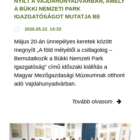
NYÍLT A VAJDAHUNYADVÁRBAN, AMELY
A BÜKKI NEMZETI PARK
IGAZGATÓSÁGOT MUTATJA BE
2026.05.22. 14:33
Május 20-án ünnepélyes keretek között
megnyílt „A föld mélyétől a csillagokig –
Bemutatkozik a Bükki Nemzeti Park
Igazgatóság” című időszaki kiállítás a
Magyar Mezőgazdasági Múzeumnak otthont
adó Vajdahunyadvárban.
Tovább olvasom