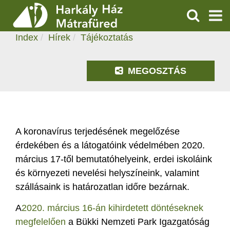
TÁJÉKOZTATÁS
KERESÉS
2020.03.16. 17:15
Index
Hírek
Tájékoztatás
SZOLGÁLTATÁSOK
PROGRAMOK
MEGOSZTÁS
HÍREK
RÓLUNK
A koronavírus terjedésének megelőzése
érdekében és a látogatóink védelmében 2020.
ÁRAK, NYITVATARTÁS
március 17-től bemutatóhelyeink, erdei iskoláink
és környezeti nevelési helyszíneink, valamint
szállásaink is határozatlan időre bezárnak.
A
2020. március 16-án kihirdetett döntéseknek
megfelelően
a Bükki Nemzeti Park Igazgatóság