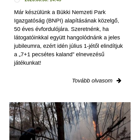
Már készülünk a Bükki Nemzeti Park
Igazgatóság (BNPI) alapításának közelgő,
50 éves évfordulójára. Szeretnénk, ha
látogatóinkkal együtt hangolódnánk a jeles
jubileumra, ezért idén július 1-jétől elindítjuk
a „7+1 pecsétes kaland” elnevezésű
játékunkat!
Tovább olvasom