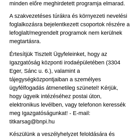
minden előre meghirdetett programja elmarad.
A szakvezetéses túrákra és környezeti nevelési
foglalkozásra bejelentkezett csoportok részére a
lefoglalt/megrendelt programok nem kerülnek
megtartásra.
Értesítjük Tisztelt Ügyfeleinket, hogy az
Igazgatóság központi irodaépületében (3304
Eger, Sánc u. 6.), valamint a
tájegységközpontjaiban a személyes
ügyfélfogadás átmenetileg szünetel! Kérjük,
hogy ügyeik intézéséhez postai úton,
elektronikus levélben, vagy telefonon keressék
meg Igazgatóságunkat! - E-mail:
titkarsag@bnpi.hu
Készülünk a veszélyhelyzet feloldására és