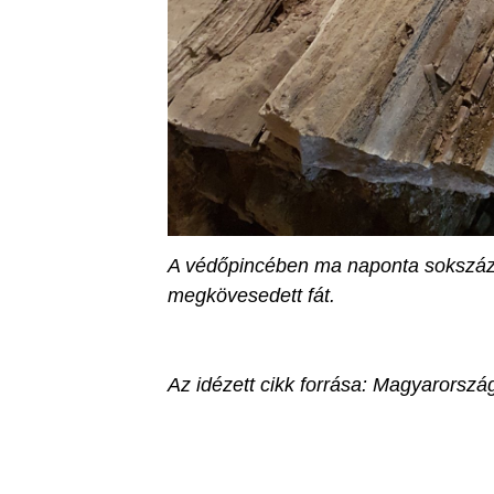
A védőpincében ma naponta sokszáz l
megkövesedett fát.
Az idézett cikk forrása: Magyarország