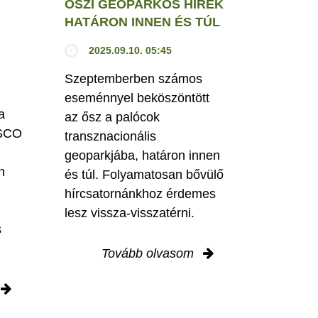
ŐSZI GEOPARKOS HÍREK
HATÁRON INNEN ÉS TÚL
2025.09.10. 05:45
Szeptemberben számos
eseménnyel beköszöntött
a
az ősz a palócok
ESCO
transznacionális
geoparkjába, határon innen
n
és túl. Folyamatosan bővülő
hírcsatornánkhoz érdemes
lesz vissza-visszatérni.
s
Tovább olvasom