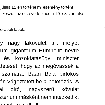
július 11-én történelmi esemény történt
elkészült az első védőpince a 19. század első
t.
orabeli lapok:
y nagy fakövület áll, melyet
atum giganteum Humbolti“ névre
- és közoktatásügyi miniszter
fedetését, hogy az megóvassék a
szamára. Baan Béla birtokos
-én végeztetett be a betetőzés. A
al biró, nagyszerű kövület
sztérium másként nem intézkedik,
gyelete alatt áll."