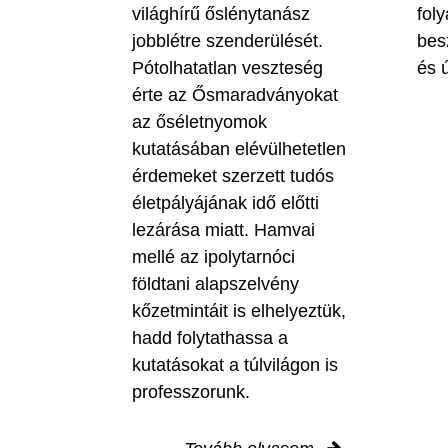
világhírű őslénytanász
fol
jobblétre szenderülését.
bes
Pótolhatatlan veszteség
és ú
érte az Ősmaradványokat
az őséletnyomok
kutatásában elévülhetetlen
érdemeket szerzett tudós
életpályájának idő előtti
lezárása miatt. Hamvai
mellé az ipolytarnóci
földtani alapszelvény
kőzetmintáit is elhelyeztük,
hadd folytathassa a
kutatásokat a túlvilágon is
professzorunk.