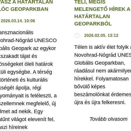
VASZ A HATÁRTALAN
TÉLI, MÉGIS
LÓC GEOPARKBAN
MELENGETŐ HÍREK A
HATÁRTALAN
2026.03.14. 10:06
GEOPARKBÓL
ransznacionális
2026.02.05. 13:12
ohrad-Nógrád UNESCO
Télen is aktív élet folyik 
bális Geopark az egykor
Novohrad-Nógrád UN
tszakadt tájat és
Globális Geoparkban,
össégeket öleli határok
ráadásul nem akármilye
küli egységbe. A térség
hírekkel. Folyamatosan
történeti és kulturális
bővülő képes
kségét ápolja, régi
beszámolónkat érdeme
yományait is feléleszti, a
újra és újra felkeresni.
szellemnek megfelelő, új
elmet ad nekik. Egy
Tovább olvasom
tűnt világot elevenít fel,
aszi híreinek