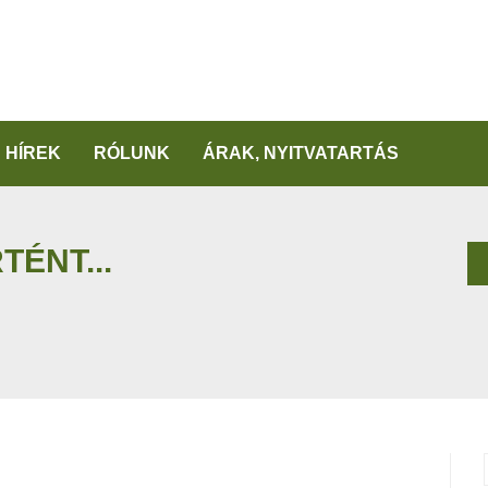
HÍREK
RÓLUNK
ÁRAK, NYITVATARTÁS
TÉNT...