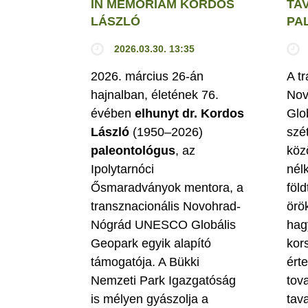
IN MEMORIAM KORDOS
TA
LÁSZLÓ
PA
2026.03.30. 13:35
2026. március 26-án
A t
hajnalban, életének 76.
Nov
évében
elhunyt dr. Kordos
Glo
László
(1950–2026)
szé
paleontológus
, az
köz
Ipolytarnóci
nél
Ősmaradványok mentora, a
föld
transznacionális Novohrad-
örö
Nógrád UNESCO Globális
hag
Geopark egyik alapító
kor
támogatója. A Bükki
ért
Nemzeti Park Igazgatóság
tova
is mélyen gyászolja a
tav