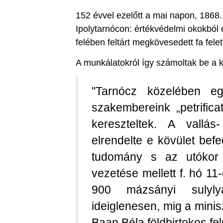
152 évvel ezelőtt a mai napon, 1868. 
Ipolytarnócon: értékvédelmi okokból 
felében feltárt megkövesedett fa felet
A munkálatokról így számoltak be a k
"Tarnócz közelében eg
szakembereink „petrific
kereszteltek. A vallás
elrendelte e kövület be
tudomány s az utókor 
vezetése mellett f. hó 11
900 mázsányi sulyly
ideiglenesen, mig a mini
Baan Béla földbirtokos felü