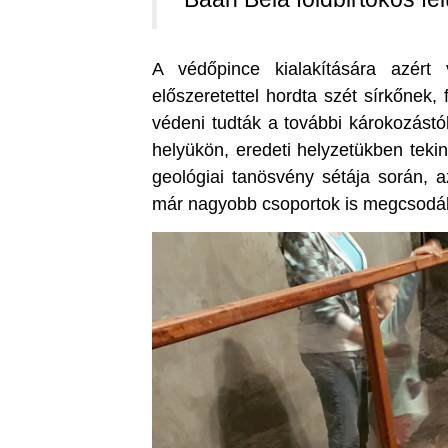
A védőpince kialakítására azért
előszeretettel hordta szét sírkőnek,
védeni tudták a további károkozástó
helyükön, eredeti helyzetükben tek
geológiai tanösvény sétája során, a
már nagyobb csoportok is megcsodálh