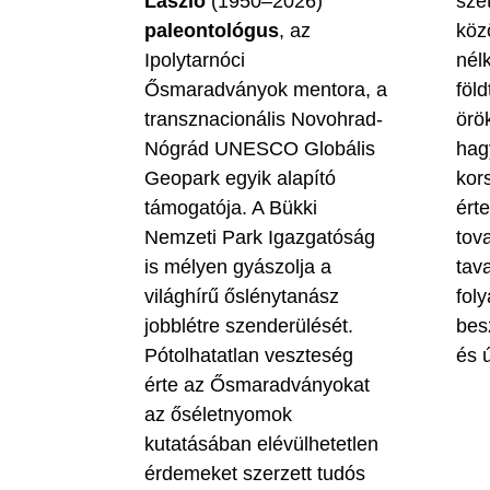
László
(1950–2026)
szé
paleontológus
, az
köz
Ipolytarnóci
nél
Ősmaradványok mentora, a
föld
transznacionális Novohrad-
örö
Nógrád UNESCO Globális
hag
Geopark egyik alapító
kor
támogatója. A Bükki
ért
Nemzeti Park Igazgatóság
tova
is mélyen gyászolja a
tav
világhírű őslénytanász
fol
jobblétre szenderülését.
bes
Pótolhatatlan veszteség
és ú
érte az Ősmaradványokat
az őséletnyomok
kutatásában elévülhetetlen
érdemeket szerzett tudós