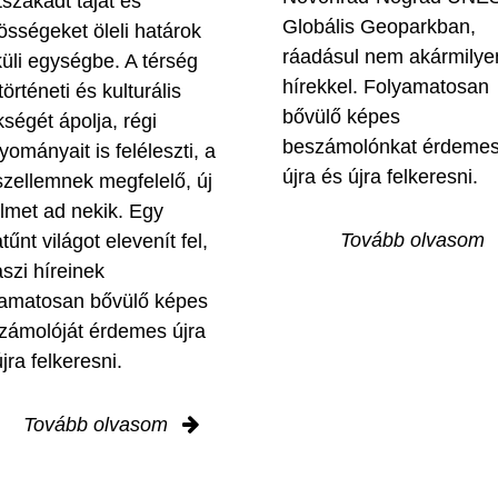
tszakadt tájat és
Globális Geoparkban,
össégeket öleli határok
ráadásul nem akármilye
küli egységbe. A térség
hírekkel. Folyamatosan
történeti és kulturális
bővülő képes
kségét ápolja, régi
beszámolónkat érdeme
yományait is feléleszti, a
újra és újra felkeresni.
szellemnek megfelelő, új
elmet ad nekik. Egy
Tovább olvasom
tűnt világot elevenít fel,
aszi híreinek
yamatosan bővülő képes
zámolóját érdemes újra
jra felkeresni.
Tovább olvasom