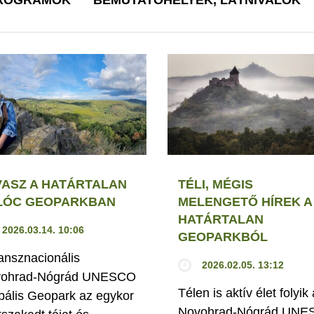
VASZ A HATÁRTALAN
TÉLI, MÉGIS
LÓC GEOPARKBAN
MELENGETŐ HÍREK A
HATÁRTALAN
2026.03.14. 10:06
GEOPARKBÓL
ransznacionális
2026.02.05. 13:12
ohrad-Nógrád UNESCO
Télen is aktív élet folyik 
bális Geopark az egykor
Novohrad-Nógrád UN