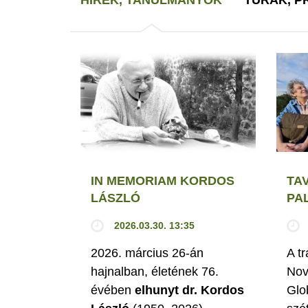
IN MEMORIAM KORDOS
TA
LÁSZLÓ
PA
2026.03.30. 13:35
2026. március 26-án
A t
hajnalban, életének 76.
Nov
évében
elhunyt dr. Kordos
Glo