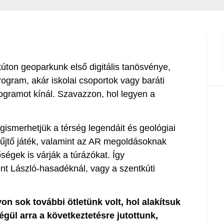
úton geoparkunk első digitális tanösvénye,
rogram, akár iskolai csoportok vagy baráti
ogramot kínál. Szavazzon, hol legyen a
ismerhetjük a térség legendáit és geológiai
gyűjtő játék, valamint az AR megoldásoknak
ségek is várják a túrázókat. Így
nt László-hasadéknál, vagy a szentkúti
n sok további ötletünk volt, hol alakítsuk
végül arra a következtetésre jutottunk,