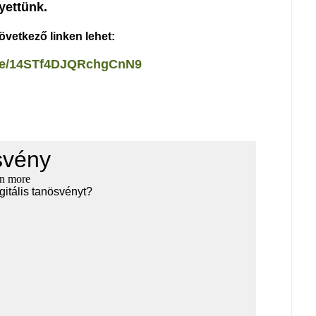
lyettünk.
övetkező linken lehet:
.gle/14STf4DJQRchgCnN9