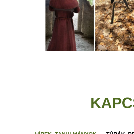
KAPC
HÍREK, TANULMÁNYOK
TÚRÁK, 