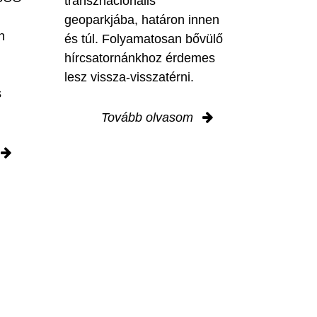
transznacionális
geoparkjába, határon innen
n
és túl. Folyamatosan bővülő
hírcsatornánkhoz érdemes
lesz vissza-visszatérni.
s
Tovább olvasom