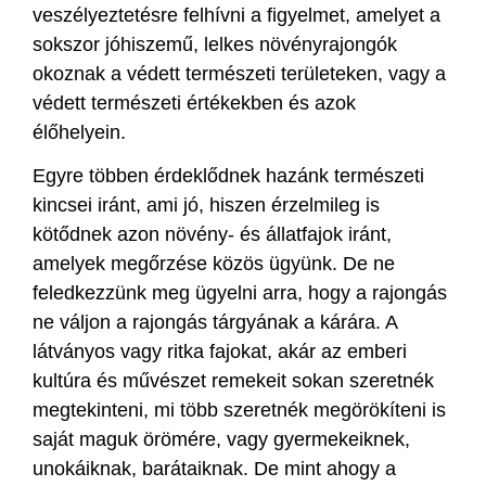
veszélyeztetésre felhívni a figyelmet, amelyet a
sokszor jóhiszemű, lelkes növényrajongók
okoznak a védett természeti területeken, vagy a
védett természeti értékekben és azok
élőhelyein.
Egyre többen érdeklődnek hazánk természeti
kincsei iránt, ami jó, hiszen érzelmileg is
kötődnek azon növény- és állatfajok iránt,
amelyek megőrzése közös ügyünk. De ne
feledkezzünk meg ügyelni arra, hogy a rajongás
ne váljon a rajongás tárgyának a kárára. A
látványos vagy ritka fajokat, akár az emberi
kultúra és művészet remekeit sokan szeretnék
megtekinteni, mi több szeretnék megörökíteni is
saját maguk örömére, vagy gyermekeiknek,
unokáiknak, barátaiknak. De mint ahogy a