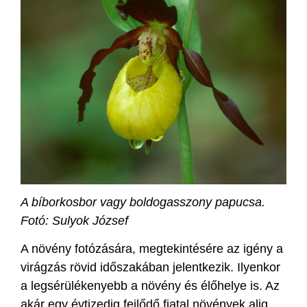
A bíborkosbor vagy boldogasszony papucsa.
Fotó: Sulyok József
A növény fotózására, megtekintésére az igény a
virágzás rövid időszakában jelentkezik. Ilyenkor
a legsérülékenyebb a növény és élőhelye is. Az
akár egy évtizedig fejlődő fiatal növények alig