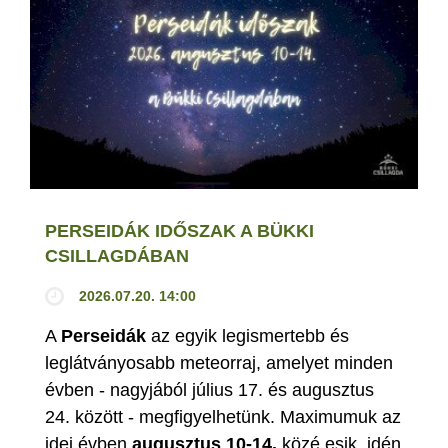
PERSEIDÁK IDŐSZAK A BÜKKI
CSILLAGDÁBAN
2026.07.20. 14:00
A
Perseidák
az egyik legismertebb és
leglátványosabb meteorraj, amelyet minden
évben - nagyjából július 17. és augusztus
24. között - megfigyelhetünk. Maximumuk az
idei évben
augusztus 10-14.
közé esik, idén