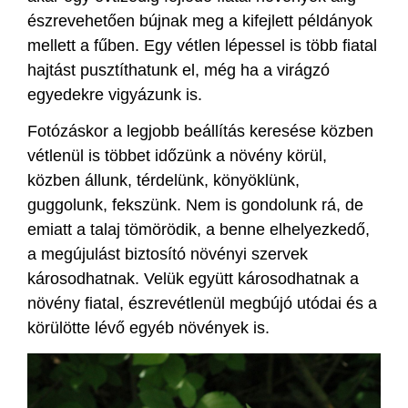
észrevehetően bújnak meg a kifejlett példányok
mellett a fűben. Egy vétlen lépessel is több fiatal
hajtást pusztíthatunk el, még ha a virágzó
egyedekre vigyázunk is.
Fotózáskor a legjobb beállítás keresése közben
vétlenül is többet időzünk a növény körül,
közben állunk, térdelünk, könyöklünk,
guggolunk, fekszünk. Nem is gondolunk rá, de
emiatt a talaj tömörödik, a benne elhelyezkedő,
a megújulást biztosító növényi szervek
károsodhatnak. Velük együtt károsodhatnak a
növény fiatal, észrevétlenül megbújó utódai és a
körülötte lévő egyéb növények is.