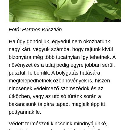
Fotó: Harmos Krisztián
Ha úgy gondoljuk, egyedül nem okozhatunk
nagy kárt, vegyük számba, hogy rajtunk kívül
bizonyára még több tucatnyian így tehetnek. A
növényzet és a talaj pedig egyre jobban sérül,
pusztul, felbomlik. A bolygatás hatására
megtelepedhetnek özönnövények is, hiszen
nincsenek védelmező szomszédok és az
útközben, vagy az utolsó túránk során a
bakancsunk talpára tapadt magjaik épp itt
pottyannak le.
Védett természeti kincseink mindnyájunké,