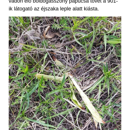
vadon élő boldogasszony papucsa tövet a 901-
ik látogató az éjszaka leple alatt kiásta.