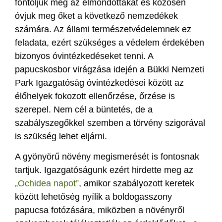
fontoljuk meg az elmondottakat és közösen
óvjuk meg őket a következő nemzedékek
számára. Az állami természetvédelemnek ez
feladata, ezért szükséges a védelem érdekében
bizonyos óvintézkedéseket tenni. A
papucskosbor virágzása idején a Bükki Nemzeti
Park Igazgatóság óvintézkedései között az
élőhelyek fokozott ellenőrzése, őrzése is
szerepel. Nem cél a büntetés, de a
szabályszegőkkel szemben a törvény szigorával
is szükség lehet eljárni.
A gyönyörű növény megismerését is fontosnak
tartjuk. Igazgatóságunk ezért hirdette meg az
„Ochidea napot”
, amikor szabályozott keretek
között lehetőség nyílik a boldogasszony
papucsa fotózására, miközben a növényről