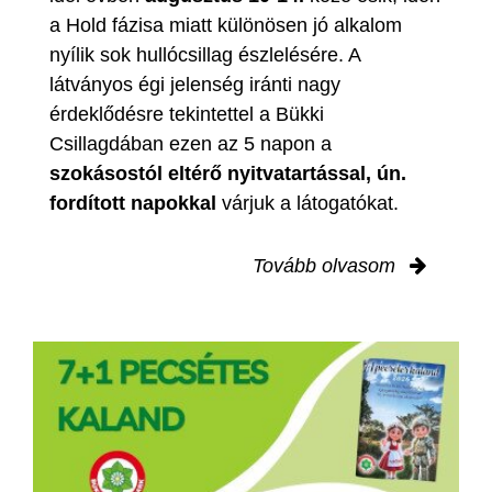
a Hold fázisa miatt különösen jó alkalom
nyílik sok hullócsillag észlelésére. A
látványos égi jelenség iránti nagy
érdeklődésre tekintettel a Bükki
Csillagdában ezen az 5 napon a
szokásostól eltérő nyitvatartással, ún.
fordított napokkal
várjuk a látogatókat.
Tovább olvasom