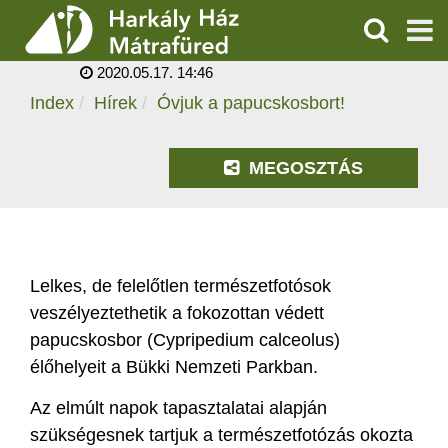
ÓVJUK A
PAPUCSKOSBORT!
KERESÉS
2020.05.17. 14:46
SZOLGÁLTATÁSOK
Index
Hírek
Óvjuk a papucskosbort!
PROGRAMOK
MEGOSZTÁS
HÍREK
RÓLUNK
Lelkes, de felelőtlen természetfotósok
ÁRAK, NYITVATARTÁS
veszélyeztethetik a fokozottan védett
papucskosbor (Cypripedium calceolus)
élőhelyeit a Bükki Nemzeti Parkban.
Az elmúlt napok tapasztalatai alapján
szükségesnek tartjuk a természetfotózás okozta