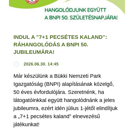
INDUL A "7+1 PECSÉTES KALAND":
RÁHANGOLÓDÁS A BNPI 50.
JUBILEUMÁRA!
2026.06.30. 14:45
Már készülünk a Bükki Nemzeti Park
Igazgatóság (BNPI) alapításának közelgő,
50 éves évfordulójára. Szeretnénk, ha
látogatóinkkal együtt hangolódnánk a jeles
jubileumra, ezért idén július 1-jétől elindítjuk
a „7+1 pecsétes kaland” elnevezésű
játékunkat!