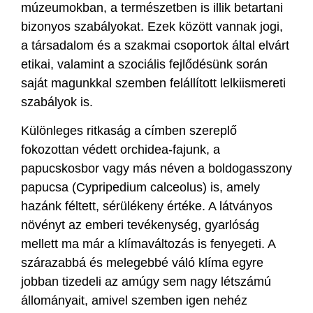
múzeumokban, a természetben is illik betartani
bizonyos szabályokat. Ezek között vannak jogi,
a társadalom és a szakmai csoportok által elvárt
etikai, valamint a szociális fejlődésünk során
saját magunkkal szemben felállított lelkiismereti
szabályok is.
Különleges ritkaság a címben szereplő
fokozottan védett orchidea-fajunk, a
papucskosbor vagy más néven a boldogasszony
papucsa (Cypripedium calceolus) is, amely
hazánk féltett, sérülékeny értéke. A látványos
növényt az emberi tevékenység, gyarlóság
mellett ma már a klímaváltozás is fenyegeti. A
szárazabbá és melegebbé váló klíma egyre
jobban tizedeli az amúgy sem nagy létszámú
állományait, amivel szemben igen nehéz