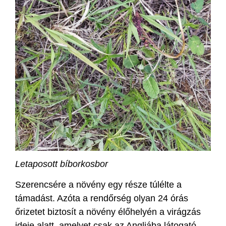
Letaposott bíborkosbor
Szerencsére a növény egy része túlélte a
támadást. Azóta a rendőrség olyan 24 órás
őrizetet biztosít a növény élőhelyén a virágzás
ideje alatt, amelyet csak az Angliába látogató