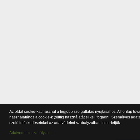
Az oldal cookie-kat használ a legjobb szolgáltatás nyújtásához. A honlap tov
használatához a cookie-k (sütik) használatát el kell fogadni. Személyes adat
szóló intézkedéseinket az adatvédelmi szabályzatban ismertetjük.
Adatvédelmi szabályzat