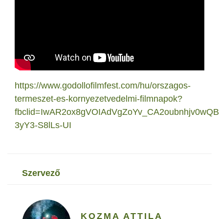
https://www.godollofilmfest.com/hu/orszagos-
termeszet-es-kornyezetvedelmi-filmnapok?
fbclid=IwAR2ox8gVOIAdVgZoYv_CA2oubnhjv0wQB
3yY3-S8lLs-UI
szervező
KOZMA ATTILA