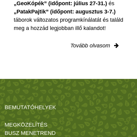
„GeoKópék” (időpont: július 27-31.)
és
„PatakPajtik” (időpont: augusztus 3-7.)
táborok változatos programkínálatát és találd
meg a hozzád legjobban illő kalandot!
Tovább olvasom
BEMUTATÓHELYEK
MEGKÖZELÍTÉS
BUSZ MENETREND