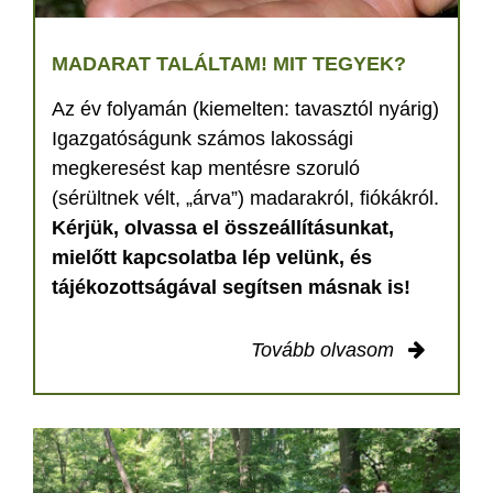
MADARAT TALÁLTAM! MIT TEGYEK?
Az év folyamán (kiemelten: tavasztól nyárig)
Igazgatóságunk számos lakossági
megkeresést kap mentésre szoruló
(sérültnek vélt, „árva”) madarakról, fiókákról.
Kérjük, olvassa el összeállításunkat,
mielőtt kapcsolatba lép velünk, és
tájékozottságával segítsen másnak is!
Tovább olvasom