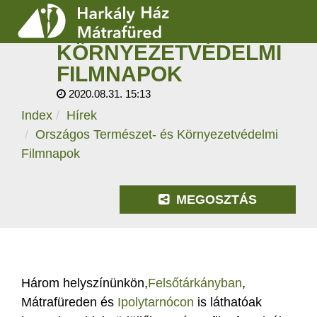
ORSZÁGOS
TERMÉSZET- ÉS
KÖRNYEZETVÉDELMI
SZOLGÁLTATÁSOK
FILMNAPOK
2020.08.31. 15:13
PROGRAMOK
Index
Hírek
HÍREK
Országos Természet- és Környezetvédelmi
Filmnapok
RÓLUNK
MEGOSZTÁS
ÁRAK, NYITVATARTÁS
Három helyszínünkön,
Felsőtárkányban
,
Mátrafüreden és
Ipolytarnócon
is láthatóak