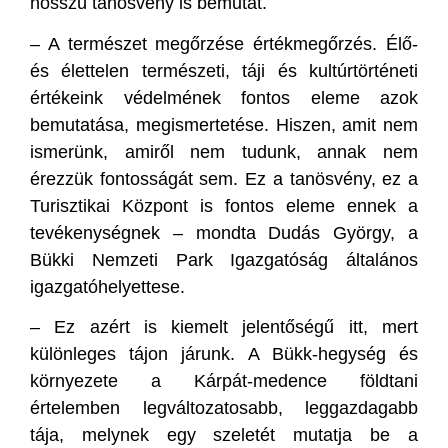
hosszú tanösvény is bemutat.
– A természet megőrzése értékmegőrzés. Élő-
és élettelen természeti, táji és kultúrtörténeti
értékeink védelmének fontos eleme azok
bemutatása, megismertetése. Hiszen, amit nem
ismerünk, amiről nem tudunk, annak nem
érezzük fontosságát sem. Ez a tanösvény, ez a
Turisztikai Központ is fontos eleme ennek a
tevékenységnek – mondta Dudás György, a
Bükki Nemzeti Park Igazgatóság általános
igazgatóhelyettese.
– Ez azért is kiemelt jelentőségű itt, mert
különleges tájon járunk. A Bükk-hegység és
környezete a Kárpát-medence földtani
értelemben legváltozatosabb, leggazdagabb
tája, melynek egy szeletét mutatja be a