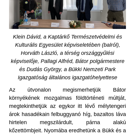
Klein Dávid, a Kaptárkő Természetvédelmi és
Kulturális Egyesület képviseletében (balról),
Horváth László, a térség országgyűlési
képviselője, Pallagi Alfréd, Bátor polgármestere
és Dudás György, a Bükki Nemzeti Park
Igazgatóság általános igazgatóhelyettese
Az útvonalon megismerhetjük Bátor
környékének mozgalmas földtörténeti múltját,
megtekinthetjük az egykor itt lévő mélytengeri
árok hasadékain felbuggyanó híg, bazaltos láva
hirtelen megszilárdult, párna alakú
kőzettömbjeit. Nyomába eredhetünk a Bükk és a