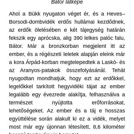
Bátor látképe
Ahol a Bükk nyugaton véget ér, és a Heves–
Borsodi-dombvidék erdős hullámai kezdődnek,
az erdők ölelésében e két tájegység határán
fekszik egy aprócska, alig 390 lelkes palóc falu,
Bátor. Már a bronzkorban megjelent itt az
ember, és a régészeti leletek alapján eleink már
a kora Árpád-korban megtelepedtek a Laskó- és
az Aranyos-patakok összefolyásánál. Tehát
nyugodtan mondhatjuk, hogy ezt az erdőkkel,
legelőkkel tarkított hegyvidéki tájat az ember
legalább egy évezrede alakítja, felhasználva a
természet nyújtotta erőforrásokat,
lehetőségeket. Az ember és a táj e hosszas
együttélése során alakult ki ez a vidék, melyet
most már egy újonnan létesített, 8,6 kilométer