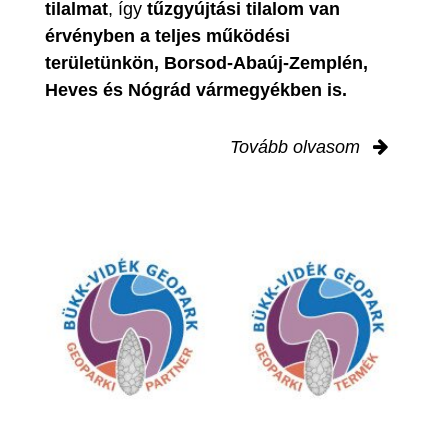
tilalmat
, így
tűzgyújtási tilalom van
érvényben
a teljes működési
területünkön, Borsod-Abaúj-Zemplén,
Heves és Nógrád vármegyékben is.
Tovább olvasom