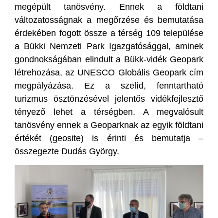
megépült tanösvény. Ennek a földtani
változatosságnak a megőrzése és bemutatása
érdekében fogott össze a térség 109 települése
a Bükki Nemzeti Park Igazgatósággal, aminek
gondnokságában elindult a Bükk-vidék Geopark
létrehozása, az UNESCO Globális Geopark cím
megpályázása. Ez a szelíd, fenntartható
turizmus ösztönzésével jelentős vidékfejlesztő
tényező lehet a térségben. A megvalósult
tanösvény ennek a Geoparknak az egyik földtani
értékét (geosite) is érinti és bemutatja –
összegezte Dudás György.