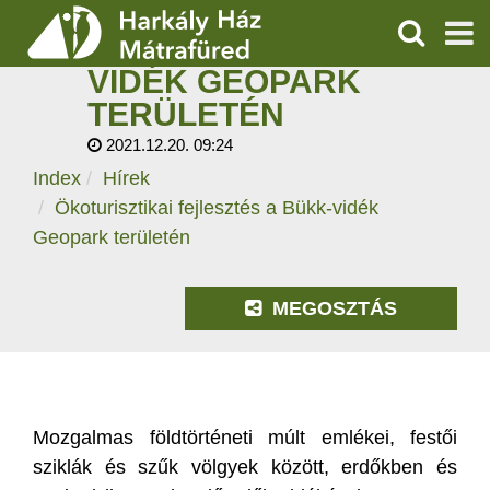
ÖKOTURISZTIKAI
FEJLESZTÉS A BÜKK-
KERESÉS
VIDÉK GEOPARK
SZOLGÁLTATÁSOK
TERÜLETÉN
2021.12.20. 09:24
PROGRAMOK
Index
Hírek
HÍREK
Ökoturisztikai fejlesztés a Bükk-vidék
Geopark területén
RÓLUNK
MEGOSZTÁS
ÁRAK, NYITVATARTÁS
Mozgalmas földtörténeti múlt emlékei, festői
sziklák és szűk völgyek között, erdőkben és