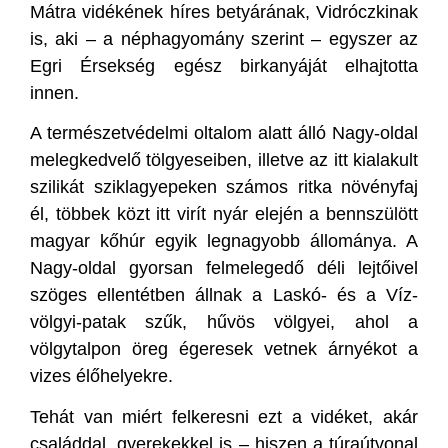
Mátra vidékének híres betyárának, Vidróczkinak
is, aki – a néphagyomány szerint – egyszer az
Egri Érsekség egész birkanyáját elhajtotta
innen.
A természetvédelmi oltalom alatt álló Nagy-oldal
melegkedvelő tölgyeseiben, illetve az itt kialakult
szilikát sziklagyepeken számos ritka növényfaj
él, többek közt itt virít nyár elején a bennszülött
magyar kőhúr egyik legnagyobb állománya. A
Nagy-oldal gyorsan felmelegedő déli lejtőivel
szöges ellentétben állnak a Laskó- és a Víz-
völgyi-patak szűk, hűvös völgyei, ahol a
völgytalpon öreg égeresek vetnek árnyékot a
vizes élőhelyekre.
Tehát van miért felkeresni ezt a vidéket, akár
családdal, gyerekekkel is – hiszen a túraútvonal