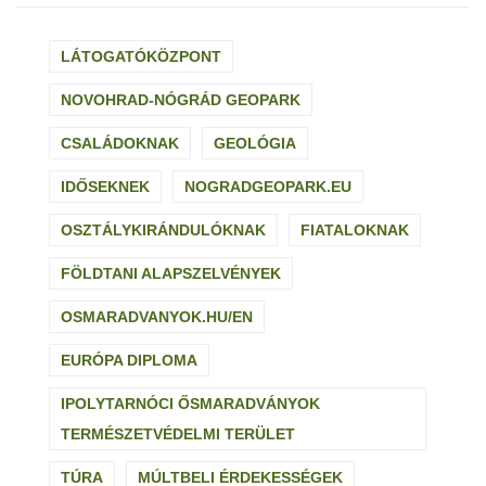
LÁTOGATÓKÖZPONT
NOVOHRAD-NÓGRÁD GEOPARK
CSALÁDOKNAK
GEOLÓGIA
IDŐSEKNEK
NOGRADGEOPARK.EU
OSZTÁLYKIRÁNDULÓKNAK
FIATALOKNAK
FÖLDTANI ALAPSZELVÉNYEK
OSMARADVANYOK.HU/EN
EURÓPA DIPLOMA
IPOLYTARNÓCI ŐSMARADVÁNYOK
TERMÉSZETVÉDELMI TERÜLET
TÚRA
MÚLTBELI ÉRDEKESSÉGEK