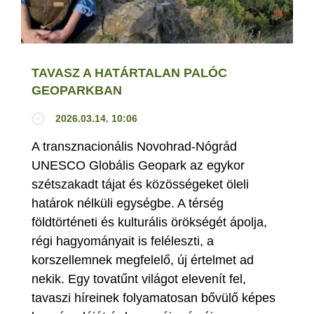
TAVASZ A HATÁRTALAN PALÓC
GEOPARKBAN
2026.03.14. 10:06
A transznacionális Novohrad-Nógrád
UNESCO Globális Geopark az egykor
szétszakadt tájat és közösségeket öleli
határok nélküli egységbe. A térség
földtörténeti és kulturális örökségét ápolja,
régi hagyományait is feléleszti, a
korszellemnek megfelelő, új értelmet ad
nekik. Egy tovatűnt világot elevenít fel,
tavaszi híreinek folyamatosan bővülő képes