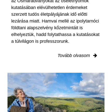
az Ősmaradványokat az őséletnyomok
kutatásában elévülhetetlen érdemeket
szerzett tudós életpályájának idő előtti
lezárása miatt. Hamvai mellé az ipolytarnóci
földtani alapszelvény kőzetmintáit is
elhelyeztük, hadd folytathassa a kutatásokat
a túlvilágon is professzorunk.
Tovább olvasom