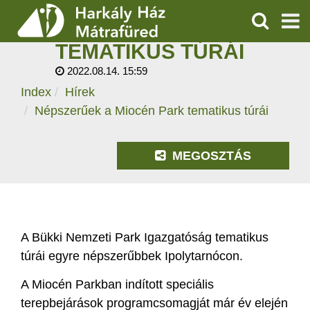
NÉPSZERŰEK A
MIOCÉN PARK
KERESÉS
TEMATIKUS TÚRÁI
SZOLGÁLTATÁSOK
2022.08.14. 15:59
Index
Hírek
PROGRAMOK
Népszerűek a Miocén Park tematikus túrái
HÍREK
MEGOSZTÁS
RÓLUNK
ÁRAK, NYITVATARTÁS
A Bükki Nemzeti Park Igazgatóság tematikus
túrái egyre népszerűbbek Ipolytarnócon.
A Miocén Parkban indított speciális
terepbejárások programcsomagját már év elején