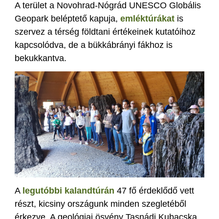
A terület a Novohrad-Nógrád UNESCO Globális
Geopark beléptető kapuja,
emléktúrákat
is
szervez a térség földtani értékeinek kutatóihoz
kapcsolódva, de a bükkábrányi fákhoz is
bekukkantva.
A
legutóbbi kalandtúrán
47 fő érdeklődő vett
részt, kicsiny országunk minden szegletéből
érkezve. A geológiai ösvény Tasnádi Kubacska