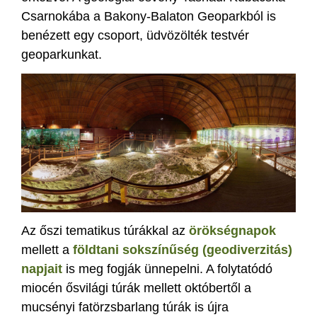
Csarnokába a Bakony-Balaton Geoparkból is
benézett egy csoport, üdvözölték testvér
geoparkunkat.
Az őszi tematikus túrákkal az
örökségnapok
mellett a
földtani sokszínűség (geodiverzitás)
napjait
is meg fogják ünnepelni. A folytatódó
miocén ősvilági túrák mellett októbertől a
mucsényi fatörzsbarlang túrák is újra