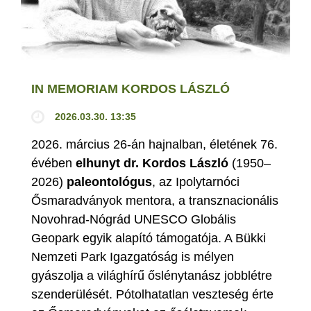
IN MEMORIAM KORDOS LÁSZLÓ
2026.03.30. 13:35
2026. március 26-án hajnalban, életének 76.
évében
elhunyt dr. Kordos László
(1950–
2026)
paleontológus
, az Ipolytarnóci
Ősmaradványok mentora, a transznacionális
Novohrad-Nógrád UNESCO Globális
Geopark egyik alapító támogatója. A Bükki
Nemzeti Park Igazgatóság is mélyen
gyászolja a világhírű őslénytanász jobblétre
szenderülését. Pótolhatatlan veszteség érte