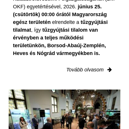
OKF) egyetértésével, 2026.
június 25.
(csütörtök) 00:00 órától Magyarország
egész területén
elrendelte a
tűzgyújtási
tilalmat
, így
tűzgyújtási tilalom van
érvényben
a teljes működési
területünkön, Borsod-Abaúj-Zemplén,
Heves és Nógrád vármegyékben is.
Tovább olvasom