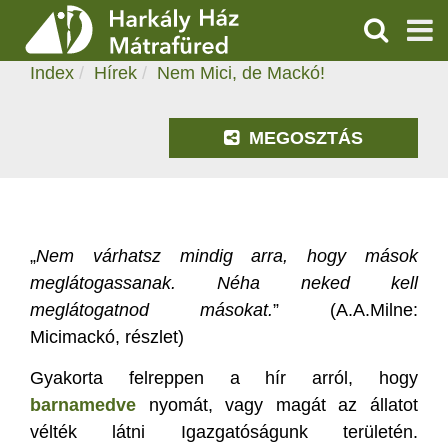
NEM MICI, DE MACKÓ!
KERESÉS
2022.06.25. 13:34
Index
Hírek
Nem Mici, de Mackó!
SZOLGÁLTATÁSOK
PROGRAMOK
MEGOSZTÁS
HÍREK
RÓLUNK
„
Nem várhatsz mindig arra, hogy mások
meglátogassanak. Néha neked kell
ÁRAK, NYITVATARTÁS
meglátogatnod másokat.
” (A.A.Milne:
Micimackó, részlet)
Gyakorta felreppen a hír arról, hogy
barnamedve
nyomát, vagy magát az állatot
vélték látni Igazgatóságunk területén.