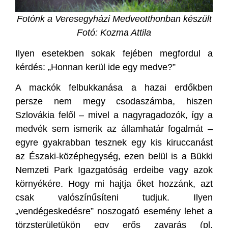
Fotónk a Veresegyházi Medveotthonban készült
Fotó: Kozma Attila
Ilyen esetekben sokak fejében megfordul a
kérdés: „Honnan kerül ide egy medve?”
A mackók felbukkanása a hazai erdőkben
persze nem megy csodaszámba, hiszen
Szlovákia felől – mivel a nagyragadozók, így a
medvék sem ismerik az államhatár fogalmát –
egyre gyakrabban tesznek egy kis kiruccanást
az Északi-középhegység, ezen belül is a Bükki
Nemzeti Park Igazgatóság erdeibe vagy azok
környékére. Hogy mi hajtja őket hozzánk, azt
csak valószínűsíteni tudjuk. Ilyen
„vendégeskedésre” noszogató esemény lehet a
törzsterületükön egy erős zavarás (pl.