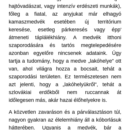
hajtóvadászat, vagy intenzív erdészeti munkák),
főleg a fiatal, az anyjukat már elhagyó
kamaszmedvék esetében új territórium
keresése, esetleg párkeresés vagy épp'
átmeneti táplálékhiány. A medvék itthoni
szaporodására és tartós megtelepedésére
azonban egyelőre nincsenek adataink. Úgy
tartja a tudomány, hogy a medve „lakóhelye” ott
van, ahol világra hozza a bocsait, tehát a
szaporodási területen. Ez természetesen nem
azt jelenti, hogy a „lakóhelyükről”, tehát a
szlovákiai erdőkből nem ruccannak át
időlegesen más, akár hazai élőhelyekre is.
A közvetlen zavaráson és a párválasztáson túl,
nagyon gyakran az élelemhiány áll a kóborlásuk
hátterében. Ugyanis a medvék, bár a