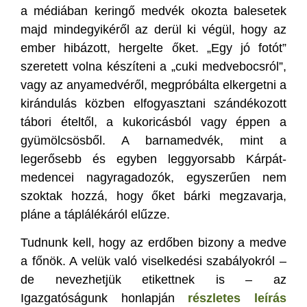
a médiában keringő medvék okozta balesetek
majd mindegyikéről az derül ki végül, hogy az
ember hibázott, hergelte őket. „Egy jó fotót”
szeretett volna készíteni a „cuki medvebocsról”,
vagy az anyamedvéről, megpróbálta elkergetni a
kirándulás közben elfogyasztani szándékozott
tábori ételtől, a kukoricásból vagy éppen a
gyümölcsösből. A barnamedvék, mint a
legerősebb és egyben leggyorsabb Kárpát-
medencei nagyragadozók, egyszerűen nem
szoktak hozzá, hogy őket bárki megzavarja,
pláne a táplálékáról elűzze.
Tudnunk kell, hogy az erdőben bizony a medve
a főnök. A velük való viselkedési szabályokról –
de nevezhetjük etikettnek is – az
Igazgatóságunk honlapján
részletes leírás