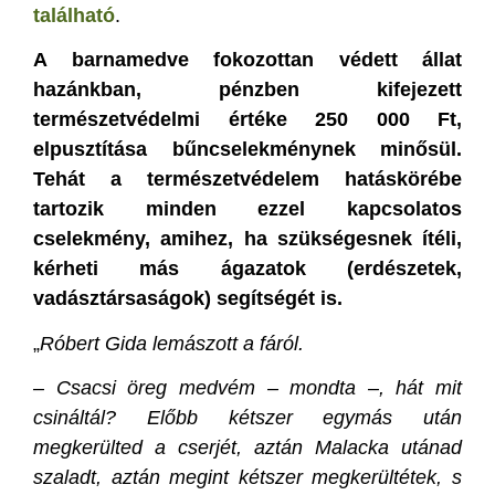
található
.
A barnamedve fokozottan védett állat
hazánkban, pénzben kifejezett
természetvédelmi értéke 250 000 Ft,
elpusztítása bűncselekménynek minősül.
Tehát a természetvédelem hatáskörébe
tartozik minden ezzel kapcsolatos
cselekmény, amihez, ha szükségesnek ítéli,
kérheti más ágazatok (erdészetek,
vadásztársaságok) segítségét is.
„
Róbert Gida lemászott a fáról.
– Csacsi öreg medvém – mondta –, hát mit
csináltál? Előbb kétszer egymás után
megkerülted a cserjét, aztán Malacka utánad
szaladt, aztán megint kétszer megkerültétek, s