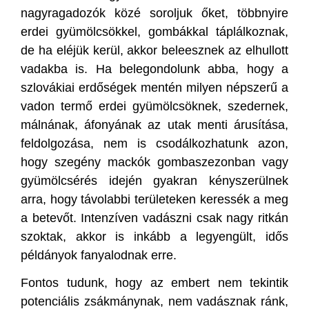
nagyragadozók közé soroljuk őket, többnyire
erdei gyümölcsökkel, gombákkal táplálkoznak,
de ha eléjük kerül, akkor beleesznek az elhullott
vadakba is. Ha belegondolunk abba, hogy a
szlovákiai erdőségek mentén milyen népszerű a
vadon termő erdei gyümölcsöknek, szedernek,
málnának, áfonyának az utak menti árusítása,
feldolgozása, nem is csodálkozhatunk azon,
hogy szegény mackók gombaszezonban vagy
gyümölcsérés idején gyakran kényszerülnek
arra, hogy távolabbi területeken keressék a meg
a betevőt. Intenzíven vadászni csak nagy ritkán
szoktak, akkor is inkább a legyengült, idős
példányok fanyalodnak erre.
Fontos tudunk, hogy az embert nem tekintik
potenciális zsákmánynak, nem vadásznak ránk,