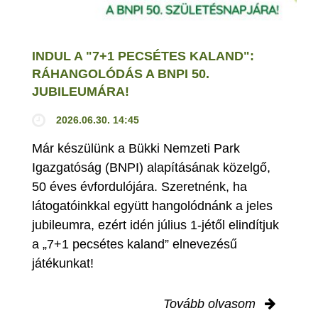
INDUL A "7+1 PECSÉTES KALAND":
RÁHANGOLÓDÁS A BNPI 50.
JUBILEUMÁRA!
2026.06.30. 14:45
Már készülünk a Bükki Nemzeti Park
Igazgatóság (BNPI) alapításának közelgő,
50 éves évfordulójára. Szeretnénk, ha
látogatóinkkal együtt hangolódnánk a jeles
jubileumra, ezért idén július 1-jétől elindítjuk
a „7+1 pecsétes kaland” elnevezésű
játékunkat!
Tovább olvasom