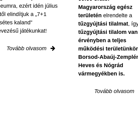
leumra, ezért idén július
Magyarország egész
től elindítjuk a „7+1
területén
elrendelte a
sétes kaland”
tűzgyújtási tilalmat
, íg
evezésű játékunkat!
tűzgyújtási tilalom van
érvényben
a teljes
Tovább olvasom
működési területünkön
Borsod-Abaúj-Zemplé
Heves és Nógrád
vármegyékben is.
Tovább olvasom