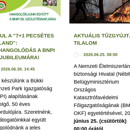
UL A "7+1 PECSÉTES
AKTUÁLIS TŰZGYÚJT
LAND":
TILALOM
HANGOLÓDÁS A BNPI
2026.06.25. 08:00
. JUBILEUMÁRA!
A Nemzeti Élelmiszerlán
2026.06.30. 14:45
biztonsági Hivatal (Nébi
 készülünk a Bükki
Belügyminisztérium
zeti Park Igazgatóság
Országos
PI) alapításának
Katasztrófavédelmi
elgő, 50 éves
Főigazgatóságának (B
ordulójára. Szeretnénk,
OKF) egyetértésével, 2
látogatóinkkal együtt
június 25. (csütörtök)
golódnánk a jeles
00:00 órától