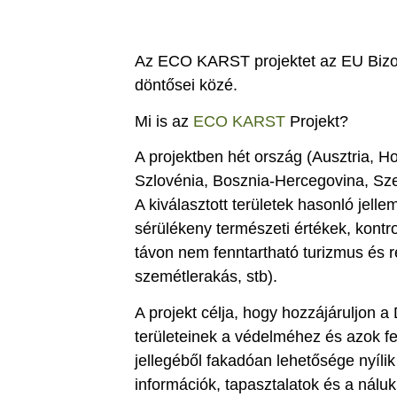
Az ECO KARST projektet az EU Bizott
döntősei közé.
Mi is az
ECO KARST
Projekt?
A projektben hét ország (Ausztria, 
Szlovénia, Bosznia-Hercegovina, Szerb
A kiválasztott területek hasonló jell
sérülékeny természeti értékek, kontro
távon nem fenntartható turizmus és rek
szemétlerakás, stb).
A projekt célja, hogy hozzájáruljon 
területeinek a védelméhez és azok fe
jellegéből fakadóan lehetősége nyíl
információk, tapasztalatok és a nálu