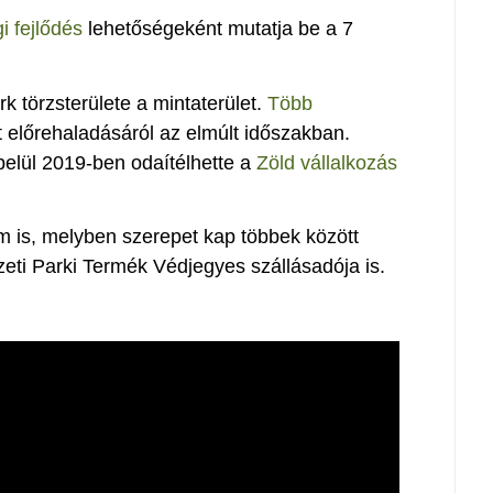
i fejlődés
lehetőségeként mutatja be a 7
 törzsterülete a mintaterület.
Több
kt előrehaladásáról az elmúlt időszakban.
belül 2019-ben odaítélhette a
Zöld vállalkozás
ilm is, melyben szerepet kap többek között
ti Parki Termék Védjegyes szállásadója is.