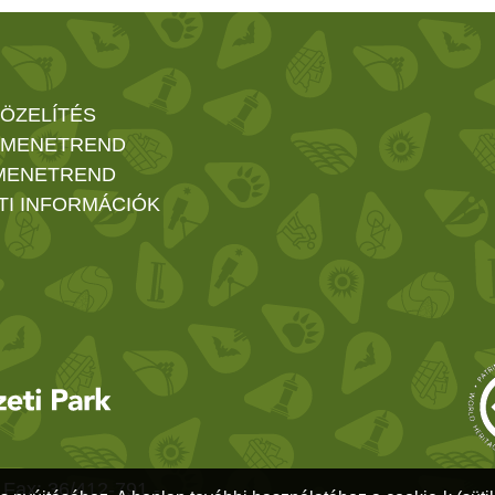
ÖZELÍTÉS
 MENETREND
MENETREND
TI INFORMÁCIÓK
 Fax: 36/412-791 -