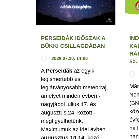
PERSEIDÁK IDŐSZAK A
IND
BÜKKI CSILLAGDÁBAN
KA
RÁ
2026.07.20. 14:00
50
A
Perseidák
az egyik
legismertebb és
Már
leglátványosabb meteorraj,
Nem
amelyet minden évben -
(BN
nagyjából július 17. és
köz
augusztus 24. között -
évf
megfigyelhetünk.
ha 
Maximumuk az idei évben
han
augusztus 10-14.
közé