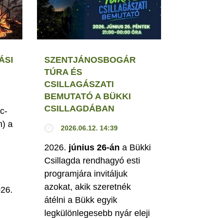
ÁSI
SZENTJÁNOSBOGÁR
TÚRA ÉS
CSILLAGÁSZATI
BEMUTATÓ A BÜKKI
CSILLAGDÁBAN
c-
h) a
2026.06.12. 14:39
2026.
június 26-án
a Bükki
Csillagda rendhagyó esti
programjára invitáljuk
M
azokat, akik szeretnék
026.
átélni a Bükk egyik
legkülönlegesebb nyár eleji