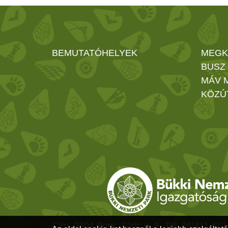
BEMUTATÓHELYEK
MEGK
BUSZ
MÁV 
KÖZÚ
Cím: 3304 Eger, Sánc u. 6. Tel: 36/411-581