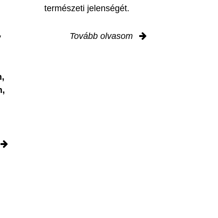
természeti jelenségét.
Tovább olvasom
y
,
n,