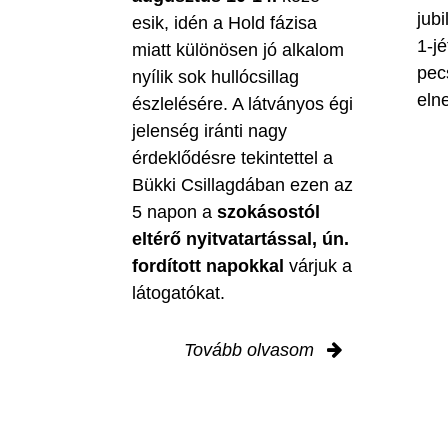
jubi
esik, idén a Hold fázisa
1-jé
miatt különösen jó alkalom
pec
nyílik sok hullócsillag
eln
észlelésére. A látványos égi
jelenség iránti nagy
érdeklődésre tekintettel a
Bükki Csillagdában ezen az
5 napon a
szokásostól
eltérő nyitvatartással, ún.
fordított napokkal
várjuk a
látogatókat.
Tovább olvasom