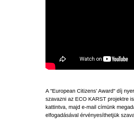
A "European Citizens’ Award" díj nye
szavazni az ECO KARST projektre is
kattintva, majd e-mail címünk megadá
elfogadásával érvényesíthetjük szav