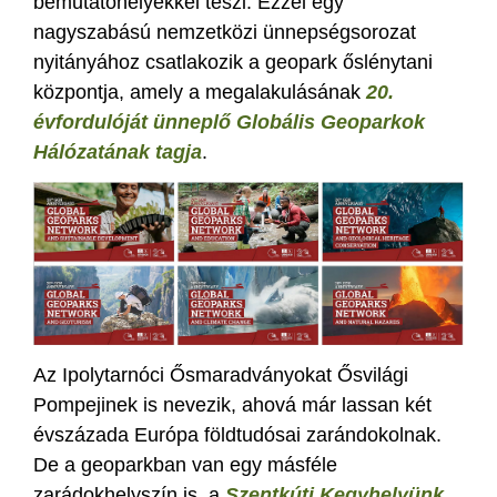
bemutatóhelyekkel teszi. Ezzel egy
nagyszabású nemzetközi ünnepségsorozat
nyitányához csatlakozik a geopark őslénytani
központja, amely a megalakulásának
20.
évfordulóját ünneplő Globális Geoparkok
Hálózatának tagja
.
Az Ipolytarnóci Ősmaradványokat Ősvilági
Pompejinek is nevezik, ahová már lassan két
évszázada Európa földtudósai zarándokolnak.
De a geoparkban van egy másféle
zarádokhelyszín is, a
Szentkúti Kegyhelyünk
,