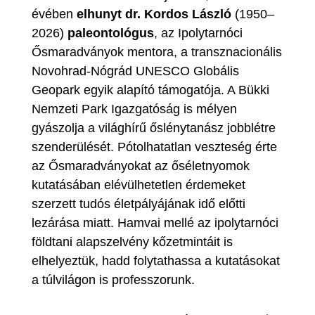
évében
elhunyt dr. Kordos László
(1950–
2026)
paleontológus
, az Ipolytarnóci
Ősmaradványok mentora, a transznacionális
Novohrad-Nógrád UNESCO Globális
Geopark egyik alapító támogatója. A Bükki
Nemzeti Park Igazgatóság is mélyen
gyászolja a világhírű őslénytanász jobblétre
szenderülését. Pótolhatatlan veszteség érte
az Ősmaradványokat az őséletnyomok
kutatásában elévülhetetlen érdemeket
szerzett tudós életpályájának idő előtti
lezárása miatt. Hamvai mellé az ipolytarnóci
földtani alapszelvény kőzetmintáit is
elhelyeztük, hadd folytathassa a kutatásokat
a túlvilágon is professzorunk.