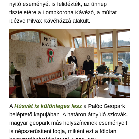
nyitó eseményét is felidézték, az ünnep
tiszteletére a Lombkorona Kávézó, a múltat
idézve Pilvax Kávéházzá alakult.
A
Húsvét is különleges lesz
a Palóc Geopark
beléptető kapujában. A határon átnyúló szlovák-
magyar geopark más helyszíneinek eseményeit
is népszerűsíteni fogja, miként ezt a földtani