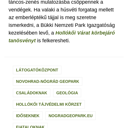
táncos-zenés mulatozásba csöppennek a
vendégek. Ha valaki a húsvéti forgatag mellett
az emberléptékű tájjal is meg szeretne
ismerkedni, a Bükki Nemzeti Park Igazgatóság
kezelésében levő, a
Hollókői Várat körbejáró
tanösvényt
is felkeresheti.
LÁTOGATÓKÖZPONT
NOVOHRAD-NÓGRÁD GEOPARK
CSALÁDOKNAK
GEOLÓGIA
HOLLÓKŐI TÁJVÉDELMI KÖRZET
IDŐSEKNEK
NOGRADGEOPARK.EU
FIATALOKNAK