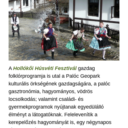
A
Hollókői Húsvéti Fesztivál
gazdag
folklórprogramja is utal a Palóc Geopark
kulturális örkségének gazdagságára, a palóc
gasztronómia, hagyományos, vödrös
locsolkodás; valamint családi- és
gyermekprogramok nyújtanak egyedülálló
élményt a látogatóknak. Felelevenítik a
kerepelőzés hagyományát is, egy négynapos