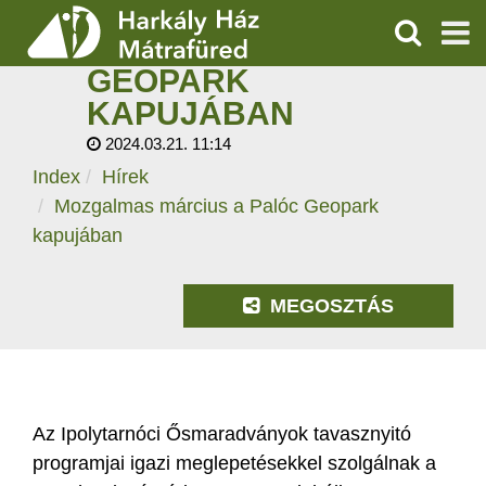
MOZGALMAS
MÁRCIUS A PALÓC
KERESÉS
GEOPARK
SZOLGÁLTATÁSOK
KAPUJÁBAN
2024.03.21. 11:14
PROGRAMOK
Index
Hírek
HÍREK
Mozgalmas március a Palóc Geopark
kapujában
RÓLUNK
MEGOSZTÁS
ÁRAK, NYITVATARTÁS
Az Ipolytarnóci Ősmaradványok tavasznyitó
programjai igazi meglepetésekkel szolgálnak a