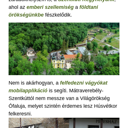
ahol az
emberi szellemiség
a
földtani
örökségünkbe
fészkelődik.
Nem is akárhogyan, a
felfedezni vágyókat
mobilapplikáció
is segíti. Mátraverebély-
Szentkúttól nem messze van a Világörökség
Ófaluja, melyet szintén érdemes lesz Húsvétkor
felkeresni.