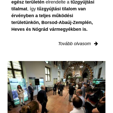
egész területén
elrendelte a
tűzgyújtási
tilalmat
, így
tűzgyújtási tilalom van
érvényben
a teljes működési
területünkön, Borsod-Abaúj-Zemplén,
Heves és Nógrád vármegyékben is.
Tovább olvasom