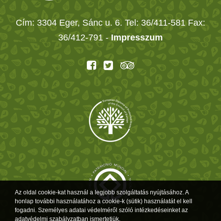
Cím: 3304 Eger, Sánc u. 6. Tel: 36/411-581 Fax:
36/412-791 -
Impresszum
Az oldal cookie-kat használ a legjobb szolgáltatás nyújtásához. A
honlap további használatához a cookie-k (sütik) használatát el kell
fogadni. Személyes adatai védelméről szóló intézkedéseinket az
adatvédelmi szabályzatban ismertetjük.