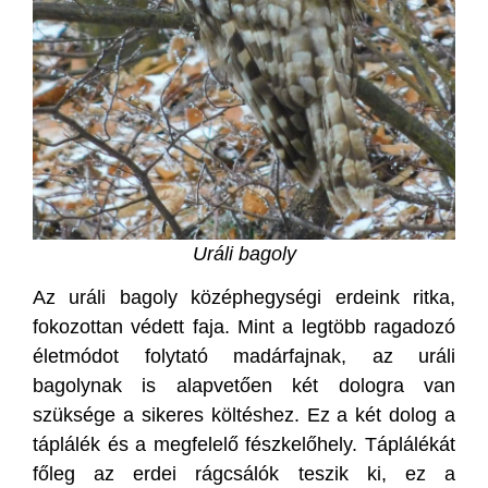
Uráli bagoly
Az uráli bagoly középhegységi erdeink ritka,
fokozottan védett faja. Mint a legtöbb ragadozó
életmódot folytató madárfajnak, az uráli
bagolynak is alapvetően két dologra van
szüksége a sikeres költéshez. Ez a két dolog a
táplálék és a megfelelő fészkelőhely. Táplálékát
főleg az erdei rágcsálók teszik ki, ez a