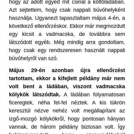
hogy az adott egyed mit csinál a költőládában.
Azt sejtettem, hogy csak nappali búvóhelyként
használja. Ugyanezt tapasztaltam május 4-én, a
következő ellenőrzéskor. Ekkor már megmozdult
egy kicsit a vadmacska, de továbbra sem
látszódott egyéb. Még mindig arra gondoltam,
hogy csak egy rendszeresen használt nappali
búvóhelyről van szó.
Május 29-én azonban újra ellenőrzést
tartottam, ekkor a kifejlett példány már nem
volt bent a ládában, viszont vadmacska
kölykök látszódtak.
A ládában folyamatosan
ficeregtek, néha fel-fel néztek. A kis tükrön
keresztül nézve nehéz volt megállapítani az
izgő-mozgó kölykökről, hogy pontosan hányan
vannak, de három példány biztosan volt. Így