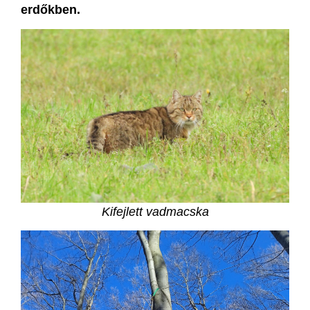
erdőkben.
Kifejlett vadmacska