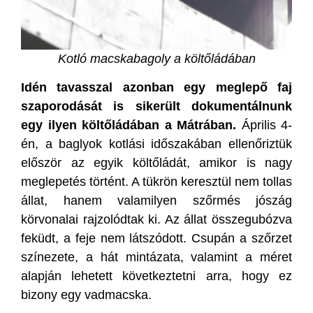
Kotló macskabagoly a költőládában
Idén tavasszal azonban egy meglepő faj
szaporodását is sikerült dokumentálnunk
egy ilyen költőládában a Mátrában.
Április 4-
én, a baglyok kotlási időszakában ellenőriztük
először az egyik költőládát, amikor is nagy
meglepetés történt. A tükrön keresztül nem tollas
állat, hanem valamilyen szőrmés jószág
körvonalai rajzolódtak ki. Az állat összegubózva
feküdt, a feje nem látszódott. Csupán a szőrzet
színezete, a hát mintázata, valamint a méret
alapján lehetett következtetni arra, hogy ez
bizony egy vadmacska.