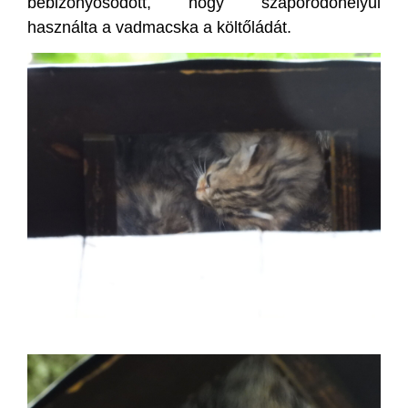
bebizonyosodott, hogy szaporodóhelyül
használta a vadmacska a költőládát.