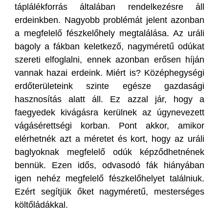
táplálékforrás általában rendelkezésre áll
erdeinkben. Nagyobb problémát jelent azonban
a megfelelő fészkelőhely megtalálása. Az uráli
bagoly a fákban keletkező, nagyméretű odúkat
szereti elfoglalni, ennek azonban erősen híján
vannak hazai erdeink. Miért is? Középhegységi
erdőterületeink szinte egésze gazdasági
hasznosítás alatt áll. Ez azzal jár, hogy a
faegyedek kivágásra kerülnek az úgynevezett
vágásérettségi korban. Pont akkor, amikor
elérhetnék azt a méretet és kort, hogy az uráli
baglyoknak megfelelő odúk képződhetnének
bennük. Ezen idős, odvasodó fák hiányában
igen nehéz megfelelő fészkelőhelyet találniuk.
Ezért segítjük őket nagyméretű, mesterséges
költőládákkal.