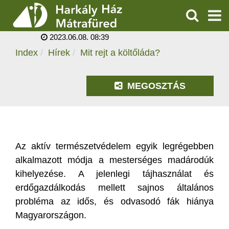
MIT REJT A
KÖLTŐLÁDA?
KERESÉS
2023.06.08. 08:39
SZOLGÁLTATÁSOK
Index
Hírek
Mit rejt a költőláda?
PROGRAMOK
MEGOSZTÁS
HÍREK
RÓLUNK
Az aktív természetvédelem egyik legrégebben
ÁRAK, NYITVATARTÁS
alkalmazott módja a mesterséges madárodúk
kihelyezése. A jelenlegi tájhasználat és
erdőgazdálkodás mellett sajnos általános
probléma az idős, és odvasodó fák hiánya
Magyarországon.