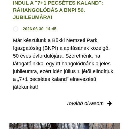
INDUL A "7+1 PECSÉTES KALAND":
RÁHANGOLÓDÁS A BNPI 50.
JUBILEUMÁRA!
2026.06.30. 14:45
Már készülünk a Bükki Nemzeti Park
Igazgatóság (BNPI) alapításának közelgő,
50 éves évfordulójára. Szeretnénk, ha
látogatóinkkal együtt hangolódnánk a jeles
jubileumra, ezért idén július 1-jétől elindítjuk
a „7+1 pecsétes kaland” elnevezésű
játékunkat!
Tovább olvasom