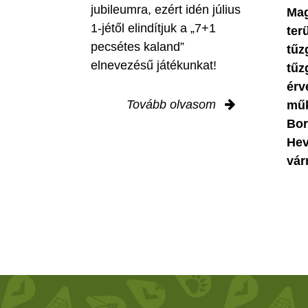
jubileumra, ezért idén július
Mag
1-jétől elindítjuk a „7+1
ter
pecsétes kaland”
tűz
elnevezésű játékunkat!
tűz
érv
Tovább olvasom
műk
Bor
Hev
vár