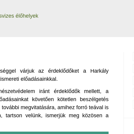
svizes élőhelyek
rességgel várjuk az érdeklődőket a Harkály
smereti előadásainkkal.
észetvédelem iránt érdeklődők mellett, a
adásainkat követően kötetlen beszélgetés
 további megvitatására, amihez forró teával is
n, tartson velünk, ismerjük meg közösen a