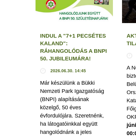
INDUL A "7+1 PECSÉTES
AK
KALAND":
TI
RÁHANGOLÓDÁS A BNPI
50. JUBILEUMÁRA!
A N
2026.06.30. 14:45
biz
Már készülünk a Bükki
Bel
Nemzeti Park Igazgatóság
Ors
(BNPI) alapításának
Kat
közelgő, 50 éves
Fői
évfordulójára. Szeretnénk,
OKF
ha látogatóinkkal együtt
jún
hangolódnánk a jeles
00: