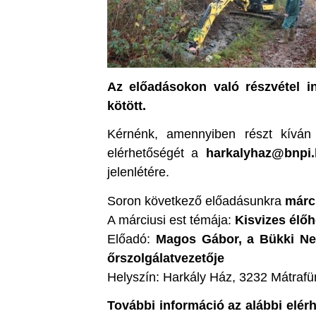
Az előadásokon való részvétel in
kötött.
Kérnénk, amennyiben részt kíván
elérhetőségét a
harkalyhaz@bnpi
jelenlétére.
Soron következő előadásunkra
márci
A márciusi est témája:
Kisvizes élő
Előadó:
Magos Gábor, a Bükki Ne
őrszolgálatvezetője
Helyszín: Harkály Ház, 3232 Mátrafür
További információ az alábbi elé