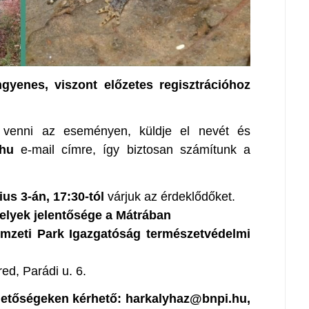
gyenes, viszont előzetes regisztrációhoz
 venni az eseményen, küldje el nevét és
.hu
e-mail címre, így biztosan számítunk a
us 3-án, 17:30-tól
várjuk az érdeklődőket.
helyek jelentősége a Mátrában
mzeti Park Igazgatóság természetvédelmi
ed, Parádi u. 6.
rhetőségeken kérhető: harkalyhaz@bnpi.hu,