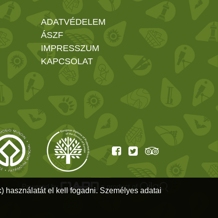
ADATVÉDELEM
ÁSZF
IMPRESSZUM
KAPCSOLAT
Powered by
a product of
) használatát el kell fogadni. Személyes adatai