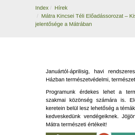
Index
Hírek
Mátra Kincsei Téli Előadássorozat – Ki
jelentősége a Mátrában
Januártól-áprilisig, havi rendsze
Házban természetvédelmi, természeti
Programunk érdekes lehet a term
szakmai közönség számára is. Elő
keretein belül lesz lehetőség a témák
kedveskedünk vendégeiknek. Jöjjö
Mátra természeti értékeit!