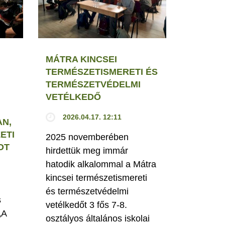
MÁTRA KINCSEI
TERMÉSZETISMERETI ÉS
TERMÉSZETVÉDELMI
VETÉLKEDŐ
2026.04.17. 12:11
N,
ETI
2025 novemberében
OT
hirdettük meg immár
hatodik alkalommal a Mátra
kincsei természetismereti
és természetvédelmi
s
vetélkedőt 3 fős 7-8.
„A
osztályos általános iskolai