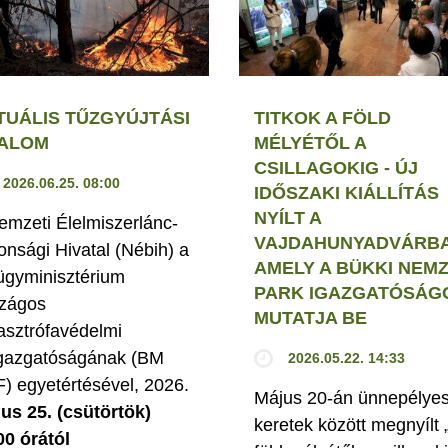
TUÁLIS TŰZGYÚJTÁSI
TITKOK A FÖLD
LALOM
MÉLYÉTŐL A
CSILLAGOKIG - ÚJ
2026.06.25. 08:00
IDŐSZAKI KIÁLLÍTÁS
NYÍLT A
emzeti Élelmiszerlánc-
VAJDAHUNYADVÁRBA
tonsági Hivatal (Nébih) a
AMELY A BÜKKI NEMZ
ügyminisztérium
PARK IGAZGATÓSÁG
zágos
MUTATJA BE
asztrófavédelmi
gazgatóságának (BM
2026.05.22. 14:33
) egyetértésével, 2026.
Május 20-án ünnepélye
ius 25. (csütörtök)
keretek között megnyílt 
00 órától