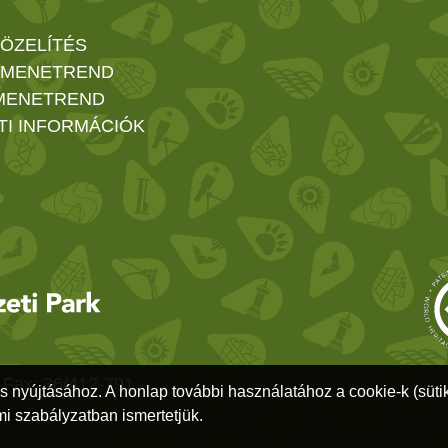
ÖZELÍTÉS
 MENETREND
MENETREND
TI INFORMÁCIÓK
 Fax: 36/412-791 -
ás nyújtásához. A honlap további használatához a cookie-k (sütik
i szabályzatban ismertetjük.