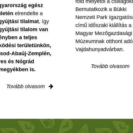
föld mélyétől a csillagok
yarország egész
Bemutatkozik a Bükki
ületén
elrendelte a
Nemzeti Park Igazgatós
gyújtási tilalmat
, így
című időszaki kiállítás a
gyújtási tilalom van
Magyar Mezőgazdasági
ényben
a teljes
Múzeumnak otthont adó
ödési területünkön,
Vajdahunyadvárban.
sod-Abaúj-Zemplén,
es és Nógrád
Tovább olvasom
megyékben is.
Tovább olvasom