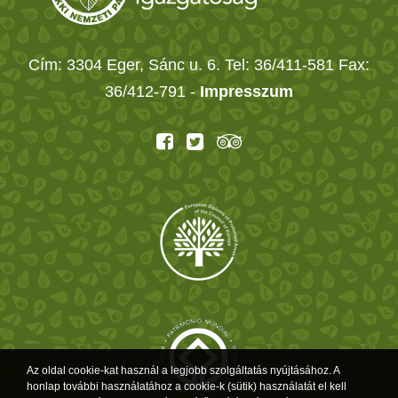
Cím: 3304 Eger, Sánc u. 6. Tel: 36/411-581 Fax:
36/412-791 -
Impresszum
Az oldal cookie-kat használ a legjobb szolgáltatás nyújtásához. A
honlap további használatához a cookie-k (sütik) használatát el kell