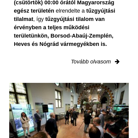
(csütörtök) 00:00 órától Magyarország
egész területén
elrendelte a
tűzgyújtási
tilalmat
, így
tűzgyújtási tilalom van
érvényben
a teljes működési
területünkön, Borsod-Abaúj-Zemplén,
Heves és Nógrád vármegyékben is.
Tovább olvasom