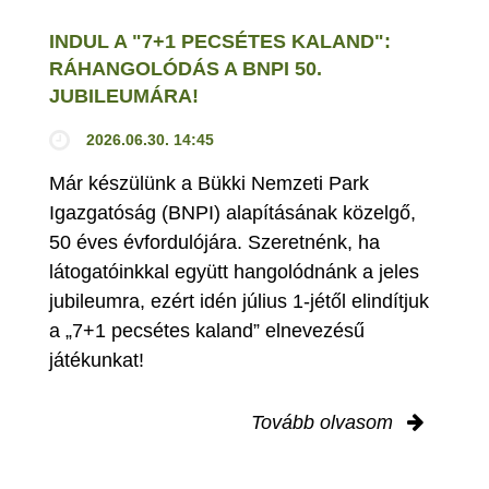
INDUL A "7+1 PECSÉTES KALAND":
RÁHANGOLÓDÁS A BNPI 50.
JUBILEUMÁRA!
2026.06.30. 14:45
Már készülünk a Bükki Nemzeti Park
Igazgatóság (BNPI) alapításának közelgő,
50 éves évfordulójára. Szeretnénk, ha
látogatóinkkal együtt hangolódnánk a jeles
jubileumra, ezért idén július 1-jétől elindítjuk
a „7+1 pecsétes kaland” elnevezésű
játékunkat!
Tovább olvasom