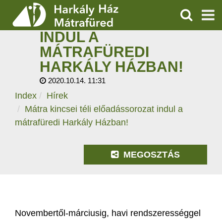
MÁTRA KINCSEI TÉLI
ELŐADÁSSOROZAT
KERESÉS
INDUL A
SZOLGÁLTATÁSOK
MÁTRAFÜREDI
HARKÁLY HÁZBAN!
PROGRAMOK
2020.10.14. 11:31
HÍREK
Index
Hírek
Mátra kincsei téli előadássorozat indul a
RÓLUNK
mátrafüredi Harkály Házban!
ÁRAK, NYITVATARTÁS
MEGOSZTÁS
Novembertől-márciusig, havi rendszerességgel