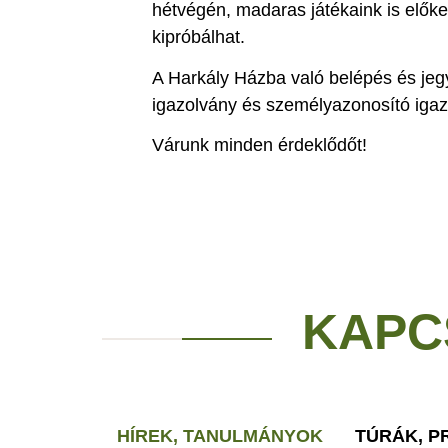
hétvégén, madaras játékaink is elők
kipróbálhat.
A Harkály Házba való belépés és jeg
igazolvány és személyazonosító igaz
Várunk minden érdeklődőt!
KAPC
HÍREK, TANULMÁNYOK
TÚRÁK, 