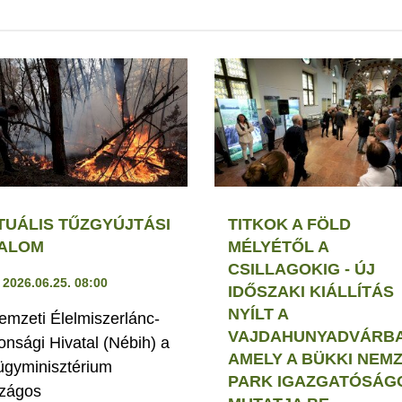
TUÁLIS TŰZGYÚJTÁSI
TITKOK A FÖLD
LALOM
MÉLYÉTŐL A
CSILLAGOKIG - ÚJ
2026.06.25. 08:00
IDŐSZAKI KIÁLLÍTÁS
NYÍLT A
emzeti Élelmiszerlánc-
VAJDAHUNYADVÁRBA
tonsági Hivatal (Nébih) a
AMELY A BÜKKI NEMZ
ügyminisztérium
PARK IGAZGATÓSÁG
zágos