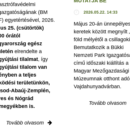
MUTATJA BE
asztrófavédelmi
gazgatóságának (BM
2026.05.22. 14:33
) egyetértésével, 2026.
Május 20-án ünnepélye
ius 25. (csütörtök)
keretek között megnyílt 
00 órától
föld mélyétől a csillagok
yarország egész
Bemutatkozik a Bükki
ületén
elrendelte a
Nemzeti Park Igazgatós
gyújtási tilalmat
, így
című időszaki kiállítás a
gyújtási tilalom van
Magyar Mezőgazdasági
ényben
a teljes
Múzeumnak otthont adó
ödési területünkön,
Vajdahunyadvárban.
sod-Abaúj-Zemplén,
es és Nógrád
Tovább olvasom
megyékben is.
Tovább olvasom