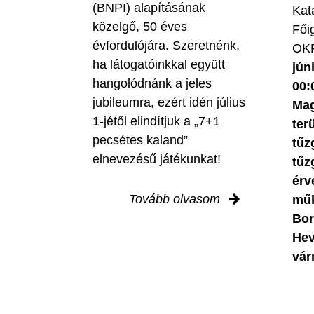
(BNPI) alapításának
Kat
közelgő, 50 éves
Fői
évfordulójára. Szeretnénk,
OKF
ha látogatóinkkal együtt
jún
hangolódnánk a jeles
00:
jubileumra, ezért idén július
Mag
1-jétől elindítjuk a „7+1
ter
pecsétes kaland”
tűz
elnevezésű játékunkat!
tűz
érv
Tovább olvasom
műk
Bor
Hev
vár