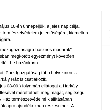
jus 10-én ünnepeljük, a jeles nap célja,
 a természetvédelem jelentőségére, kiemelten
ágára.
a mezőgazdaságra hasznos madarak”
zsban megkötött egyezményt követően
zették be hazánkban.
ti Park Igazgatóság több helyszínen is
rkály Ház is csatlakozik.
us 08-09.) folyamán ellátogat a Harkály
öltésével mérettetheti meg magát, segítségül
y Ház természetvédelmi kiállításában
ltők apró ajándékokban részesülnek. A