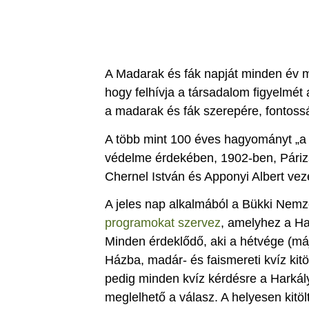
A Madarak és fák napját minden év má
hogy felhívja a társadalom figyelmét
a madarak és fák szerepére, fontoss
A több mint 100 éves hagyományt „
védelme érdekében, 1902-ben, Pári
Chernel István és Apponyi Albert ve
A jeles nap alkalmából a Bükki Nemze
programokat szervez
, amelyhez a Ha
Minden érdeklődő, aki a hétvége (máj
Házba, madár- és faismereti kvíz kit
pedig minden kvíz kérdésre a Harkál
meglelhető a válasz. A helyesen kitö