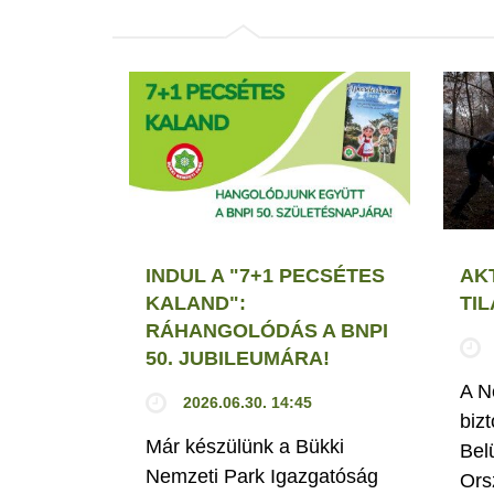
INDUL A "7+1 PECSÉTES
AK
KALAND":
TI
RÁHANGOLÓDÁS A BNPI
50. JUBILEUMÁRA!
A N
2026.06.30. 14:45
biz
Már készülünk a Bükki
Bel
Nemzeti Park Igazgatóság
Ors