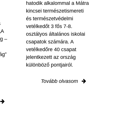
hatodik alkalommal a Mátra
kincsei természetismereti
és természetvédelmi
s
vetélkedőt 3 fős 7-8.
„A
osztályos általános iskolai
ig –
csapatok számára. A
vetélkedőre 40 csapat
ág”
jelentkezett az ország
különböző pontjairól.
Tovább olvasom