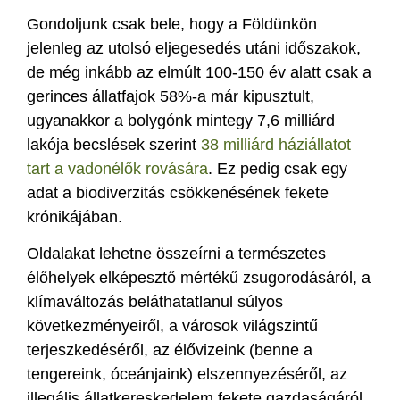
Gondoljunk csak bele, hogy a Földünkön
jelenleg az utolsó eljegesedés utáni időszakok,
de még inkább az elmúlt 100-150 év alatt csak a
gerinces állatfajok 58%-a már kipusztult,
ugyanakkor a bolygónk mintegy 7,6 milliárd
lakója becslések szerint
38 milliárd háziállatot
tart a vadonélők rovására
. Ez pedig csak egy
adat a biodiverzitás csökkenésének fekete
krónikájában.
Oldalakat lehetne összeírni a természetes
élőhelyek elképesztő mértékű zsugorodásáról, a
klímaváltozás beláthatatlanul súlyos
következményeiről, a városok világszintű
terjeszkedéséről, az élővizeink (benne a
tengereink, óceánjaink) elszennyezéséről, az
illegális állatkereskedelem fekete gazdaságáról,