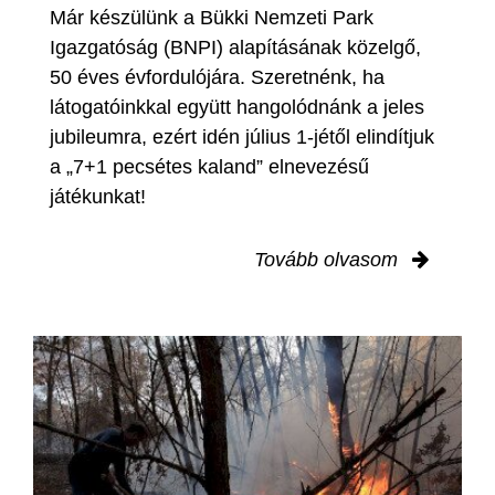
Már készülünk a Bükki Nemzeti Park
Igazgatóság (BNPI) alapításának közelgő,
50 éves évfordulójára. Szeretnénk, ha
látogatóinkkal együtt hangolódnánk a jeles
jubileumra, ezért idén július 1-jétől elindítjuk
a „7+1 pecsétes kaland” elnevezésű
játékunkat!
Tovább olvasom