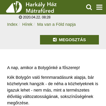
MA VAN A FÖLD
NAPJA
KERESÉS
2020.04.22. 08:28
SZOLGÁLTATÁSOK
Index
Hírek
Ma van a Föld napja
PROGRAMOK
MEGOSZTÁS
HÍREK
RÓLUNK
A nap, amikor a Bolygónké a főszerep!
ÁRAK, NYITVATARTÁS
Kék Bolygón való fennmaradásunk alapja, bár
közhelynek hangzik - de néha a közhelyeknek is
igazuk lehet - nem más, mint a természetes
élővilág változatosságának, sokszínűségének
megőrzése.