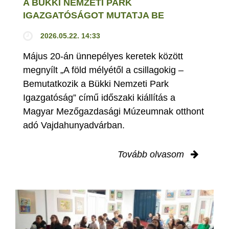
A BÜKKI NEMZETI PARK
IGAZGATÓSÁGOT MUTATJA BE
2026.05.22. 14:33
Május 20-án ünnepélyes keretek között
megnyílt „A föld mélyétől a csillagokig –
Bemutatkozik a Bükki Nemzeti Park
Igazgatóság” című időszaki kiállítás a
Magyar Mezőgazdasági Múzeumnak otthont
adó Vajdahunyadvárban.
Tovább olvasom