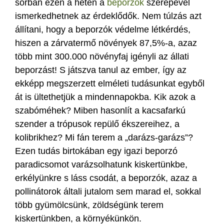
sorban ezen a héten a
beporzók
szerepével
ismerkedhetnek az érdeklődők. Nem túlzás azt
állítani, hogy a beporzók védelme létkérdés,
hiszen a zárvatermő növények 87,5%-a, azaz
több mint 300.000 növényfaj igényli az állati
beporzást! S játszva tanul az ember, így az
ekképp megszerzett elméleti tudásunkat egyből
át is ültethetjük a mindennapokba. Kik azok a
szabóméhek? Miben hasonlít a kacsafarkú
szender a trópusok repülő ékszereihez, a
kolibrikhez? Mi fán terem a „darázs-garázs”?
Ezen tudás birtokában egy igazi beporzó
paradicsomot varázsolhatunk kiskertünkbe,
erkélyünkre s láss csodát, a beporzók, azaz a
pollinátorok általi jutalom sem marad el, sokkal
több gyümölcsünk, zöldségünk terem
kiskertünkben, a környékünkön.