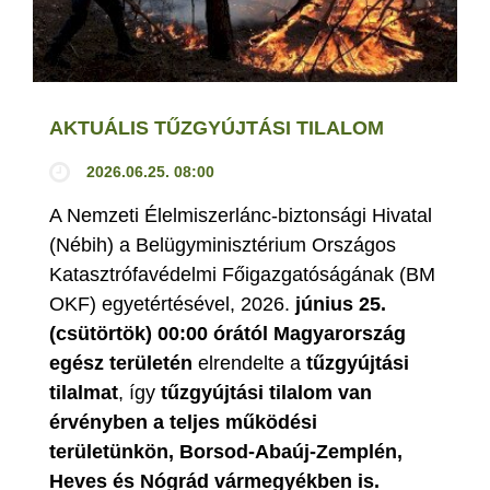
AKTUÁLIS TŰZGYÚJTÁSI TILALOM
2026.06.25. 08:00
A Nemzeti Élelmiszerlánc-biztonsági Hivatal
(Nébih) a Belügyminisztérium Országos
Katasztrófavédelmi Főigazgatóságának (BM
OKF) egyetértésével, 2026.
június 25.
(csütörtök) 00:00 órától Magyarország
egész területén
elrendelte a
tűzgyújtási
tilalmat
, így
tűzgyújtási tilalom van
érvényben
a teljes működési
területünkön, Borsod-Abaúj-Zemplén,
Heves és Nógrád vármegyékben is.