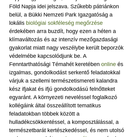
Föld Napja idei jelszava. Szűkebb pátriánkon
belül, a Bükki Nemzeti Park Igazgatóság a
lokális
biológiai sokféleség megőrzése
érdekében arra buzdít, hogy ezen a héten a
klímaváltozás és az intenzív mezőgazdasági
gyakorlat miatt nagy veszélybe került beporzók
védelmébe kapcsolódjunk be. A
Fenntarthatósági Témahét keretében
online
és
izgalmas, gondolkodást serkentő feladatokkal
várjuk a szellemi természetismereti kalandra
kész ifjakat és ifjú gondolkodású felnőtteket
egyaránt. A környezeti neveléssel foglalkozó
kollégáink által összeállított tematikus
feladatokban többek között a
hulladékcsökkentéssel, a komposztálással, a
természetbarát kertészkedéssel, és nem utolsó