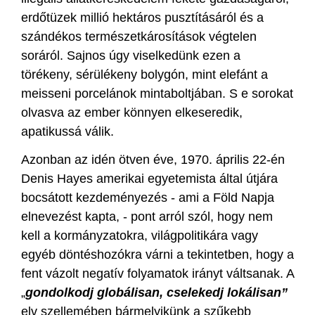
erdőtüzek millió hektáros pusztításáról és a
szándékos természetkárosítások végtelen
soráról. Sajnos úgy viselkedünk ezen a
törékeny, sérülékeny bolygón, mint elefánt a
meisseni porcelánok mintaboltjában. S e sorokat
olvasva az ember könnyen elkeseredik,
apatikussá válik.
Azonban az idén ötven éve, 1970. április 22-én
Denis Hayes amerikai egyetemista által útjára
bocsátott kezdeményezés - ami a Föld Napja
elnevezést kapta, - pont arról szól, hogy nem
kell a kormányzatokra, világpolitikára vagy
egyéb döntéshozókra várni a tekintetben, hogy a
fent vázolt negatív folyamatok irányt váltsanak. A
„
gondolkodj globálisan, cselekedj lokálisan”
elv szellemében bármelyikünk a szűkebb