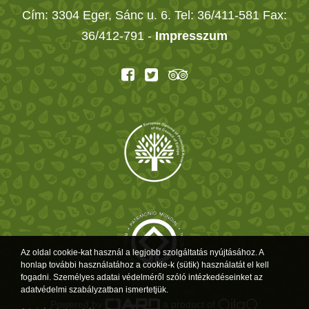
Cím: 3304 Eger, Sánc u. 6. Tel: 36/411-581 Fax:
36/412-791 -
Impresszum
Az oldal cookie-kat használ a legjobb szolgáltatás nyújtásához. A
honlap további használatához a cookie-k (sütik) használatát el kell
fogadni. Személyes adatai védelméről szóló intézkedéseinket az
adatvédelmi szabályzatban ismertetjük.
Powered by
a product of