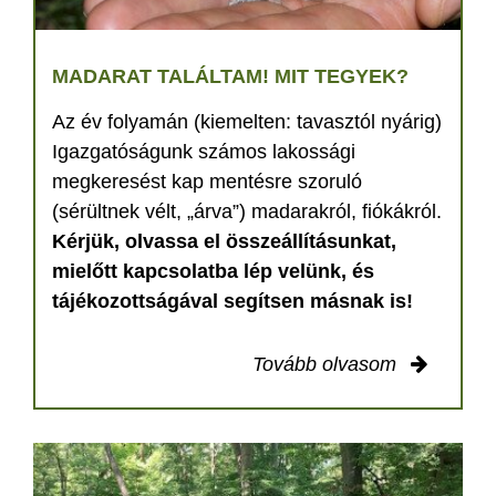
MADARAT TALÁLTAM! MIT TEGYEK?
Az év folyamán (kiemelten: tavasztól nyárig)
Igazgatóságunk számos lakossági
megkeresést kap mentésre szoruló
(sérültnek vélt, „árva”) madarakról, fiókákról.
Kérjük, olvassa el összeállításunkat,
mielőtt kapcsolatba lép velünk, és
tájékozottságával segítsen másnak is!
Tovább olvasom