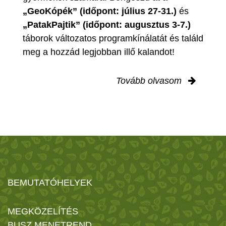
„GeoKópék” (időpont: július 27-31.)
és
„PatakPajtik” (időpont: augusztus 3-7.)
táborok változatos programkínálatát és találd
meg a hozzád legjobban illő kalandot!
Tovább olvasom
BEMUTATÓHELYEK
MEGKÖZELÍTÉS
BUSZ MENETREND