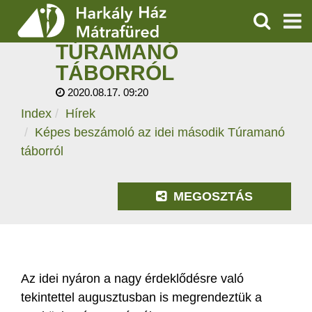
KÉPES BESZÁMOLÓ
AZ IDEI MÁSODIK
KERESÉS
TÚRAMANÓ
SZOLGÁLTATÁSOK
TÁBORRÓL
2020.08.17. 09:20
PROGRAMOK
Index
Hírek
HÍREK
Képes beszámoló az idei második Túramanó
táborról
RÓLUNK
MEGOSZTÁS
ÁRAK, NYITVATARTÁS
Az idei nyáron a nagy érdeklődésre való
tekintettel augusztusban is megrendeztük a