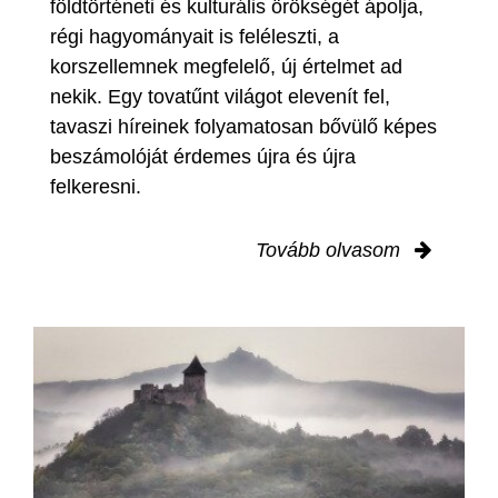
földtörténeti és kulturális örökségét ápolja,
régi hagyományait is feléleszti, a
korszellemnek megfelelő, új értelmet ad
nekik. Egy tovatűnt világot elevenít fel,
tavaszi híreinek folyamatosan bővülő képes
beszámolóját érdemes újra és újra
felkeresni.
Tovább olvasom