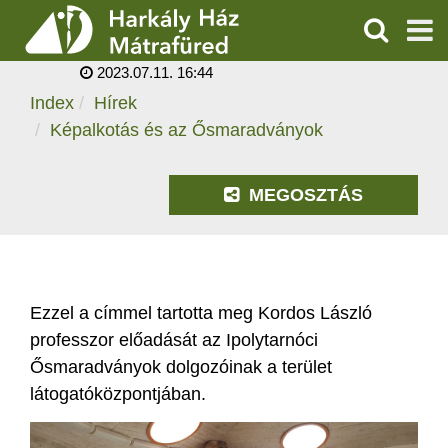
KÉPALKOTÁS ÉS AZ
ŐSMARADVÁNYOK
KERESÉS
2023.07.11. 16:44
SZOLGÁLTATÁSOK
Index
Hírek
Képalkotás és az Ősmaradványok
PROGRAMOK
HÍREK
MEGOSZTÁS
RÓLUNK
ÁRAK, NYITVATARTÁS
Ezzel a címmel tartotta meg Kordos László
professzor előadását az Ipolytarnóci
Ősmaradványok dolgozóinak a terület
látogatóközpontjában.