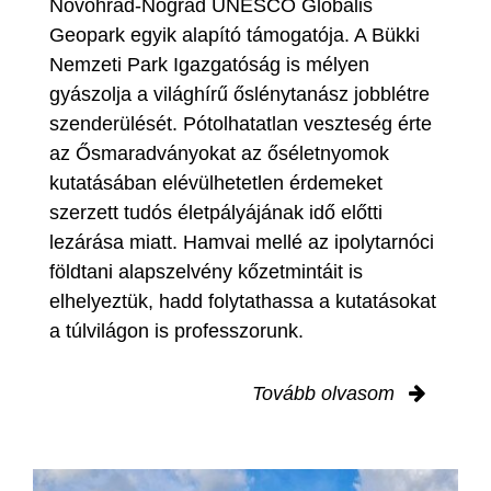
Novohrad-Nógrád UNESCO Globális
Geopark egyik alapító támogatója. A Bükki
Nemzeti Park Igazgatóság is mélyen
gyászolja a világhírű őslénytanász jobblétre
szenderülését. Pótolhatatlan veszteség érte
az Ősmaradványokat az őséletnyomok
kutatásában elévülhetetlen érdemeket
szerzett tudós életpályájának idő előtti
lezárása miatt. Hamvai mellé az ipolytarnóci
földtani alapszelvény kőzetmintáit is
elhelyeztük, hadd folytathassa a kutatásokat
a túlvilágon is professzorunk.
Tovább olvasom