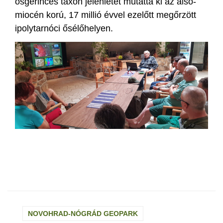
ősgerinces taxon jelenlétét mutatta ki az alsó-
miocén korú, 17 millió évvel ezelőtt megőrzött
ipolytarnóci ősélőhelyen.
NOVOHRAD-NÓGRÁD GEOPARK