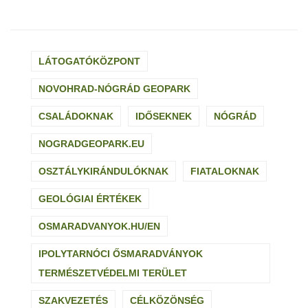
LÁTOGATÓKÖZPONT
NOVOHRAD-NÓGRÁD GEOPARK
CSALÁDOKNAK
IDŐSEKNEK
NÓGRÁD
NOGRADGEOPARK.EU
OSZTÁLYKIRÁNDULÓKNAK
FIATALOKNAK
GEOLÓGIAI ÉRTÉKEK
OSMARADVANYOK.HU/EN
IPOLYTARNÓCI ŐSMARADVÁNYOK
TERMÉSZETVÉDELMI TERÜLET
SZAKVEZETÉS
CÉLKÖZÖNSÉG