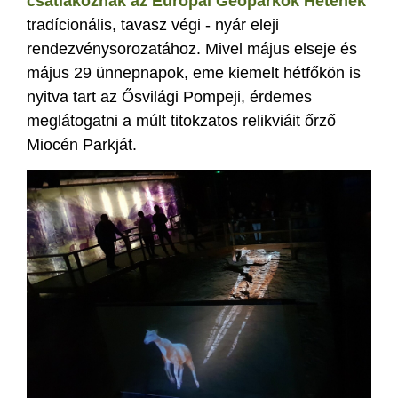
csatlakoznak az Európai Geoparkok Hetének
tradícionális, tavasz végi - nyár eleji
rendezvénysorozatához. Mivel május elseje és
május 29 ünnepnapok, eme kiemelt hétfőkön is
nyitva tart az Ősvilági Pompeji, érdemes
meglátogatni a múlt titokzatos relikviáit őrző
Miocén Parkját.