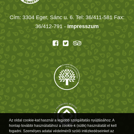
Cím: 3304 Eger, Sánc u. 6. Tel: 36/411-581 Fax:
36/412-791 -
Impresszum
Az oldal cookie-kat használ a legjobb szolgáltatás nyújtásához. A
honlap további használatához a cookie-k (sütik) használatát el kell
fogadni. Személyes adatai védelméről szóló intézkedéseinket az