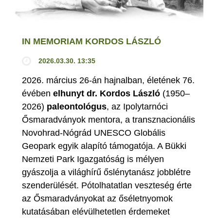
IN MEMORIAM KORDOS LÁSZLÓ
2026.03.30. 13:35
2026. március 26-án hajnalban, életének 76.
évében
elhunyt dr. Kordos László
(1950–
2026)
paleontológus
, az Ipolytarnóci
Ősmaradványok mentora, a transznacionális
Novohrad-Nógrád UNESCO Globális
Geopark egyik alapító támogatója. A Bükki
Nemzeti Park Igazgatóság is mélyen
gyászolja a világhírű őslénytanász jobblétre
szenderülését. Pótolhatatlan veszteség érte
az Ősmaradványokat az őséletnyomok
kutatásában elévülhetetlen érdemeket