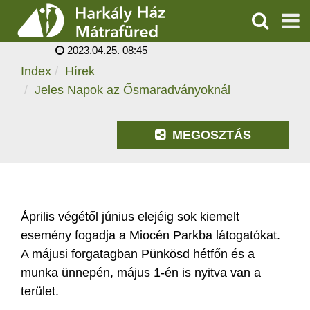
JELES NAPOK AZ
ŐSMARADVÁNYOKNÁL
KERESÉS
2023.04.25. 08:45
SZOLGÁLTATÁSOK
Index
Hírek
Jeles Napok az Ősmaradványoknál
PROGRAMOK
HÍREK
MEGOSZTÁS
RÓLUNK
ÁRAK, NYITVATARTÁS
Április végétől június elejéig sok kiemelt
esemény fogadja a Miocén Parkba látogatókat.
A májusi forgatagban Pünkösd hétfőn és a
munka ünnepén, május 1-én is nyitva van a
terület.