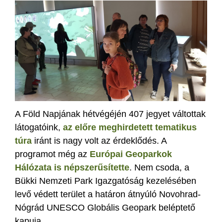
A Föld Napjának hétvégéjén 407 jegyet váltottak
látogatóink,
az előre meghirdetett tematikus
túra
iránt is nagy volt az érdeklődés. A
programot még az
Európai Geoparkok
Hálózata is népszerűsítette
. Nem csoda, a
Bükki Nemzeti Park Igazgatóság kezelésében
levő védett terület a határon átnyúló Novohrad-
Nógrád UNESCO Globális Geopark beléptető
kapuja.