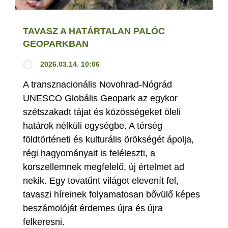
TAVASZ A HATÁRTALAN PALÓC
GEOPARKBAN
2026.03.14. 10:06
A transznacionális Novohrad-Nógrád
UNESCO Globális Geopark az egykor
szétszakadt tájat és közösségeket öleli
határok nélküli egységbe. A térség
földtörténeti és kulturális örökségét ápolja,
régi hagyományait is feléleszti, a
korszellemnek megfelelő, új értelmet ad
nekik. Egy tovatűnt világot elevenít fel,
tavaszi híreinek folyamatosan bővülő képes
beszámolóját érdemes újra és újra
felkeresni.