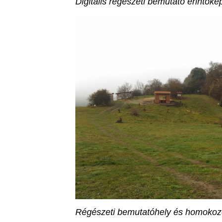
Digitális régészeti bemutató érintőké
Régészeti bemutatóhely és homokozó