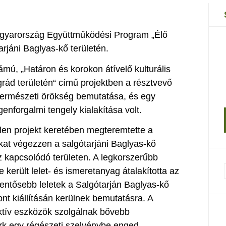
Magyarország Együttműködési Program „Élő
rjáni Baglyas-kő területén.
ú, „Határon és korokon átívelő kulturális
rád területén“ című projektben a résztvevő
s természeti örökség bemutatása, és egy
egenforgalmi tengely kialakítása volt.
len projekt keretében megteremtette a
kat végezzen a salgótarjáni Baglyas-kő
oz kapcsolódó területen. A legkorszerűbb
 került lelet- és ismeretanyag átalakította az
jelentősebb leletek a Salgótarján Baglyas-kő
t kiállításán kerülnek bemutatásra. A
eraktív eszközök szolgálnak bővebb
ark egy régészeti szelvénybe enged