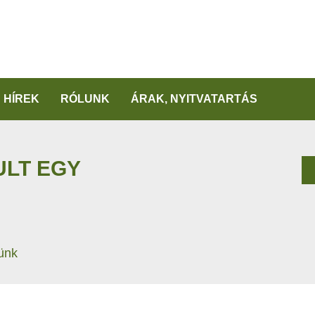
HÍREK
RÓLUNK
ÁRAK, NYITVATARTÁS
ULT EGY
tünk