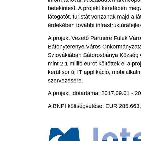
betekintést. A projekt keretében meg
látogatót, turistát vonzanak majd a l
érdekében további infrastruktúrafejles
A projekt Vezető Partnere Fülek Vár
Bátonyterenye Város Önkormányzata
Szlovákiában Sátorosbánya Község Ö
mint 2,1 millió eurót költöttek el a 
kerül sor új IT applikáció, mobilalk
szervezésére.
A projekt időtartama: 2017.09.01 - 2
A BNPI költségvetése: EUR 285.663