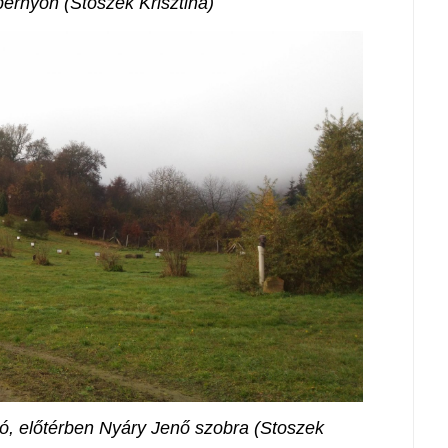
pernyőn (Stoszek Krisztina)
, előtérben Nyáry Jenő szobra (Stoszek