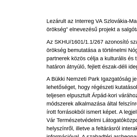
Lezárult az Interreg VA Szlovákia-
örökség” elnevezésű projekt a salgóta
Az SKHU/1601/1.1/267 azonosító szám
örökség bemutatása a történelmi Nóg
partnerek közös célja a kulturális é
határon átnyúló, fejlett észak-déli id
A Bükki Nemzeti Park Igazgatóság je
lehetőséget, hogy régészeti kutatáso
teljesen elpusztult Árpád-kori váráh
módszerek alkalmazása által felszínre
írott forrásokból ismert képet. A leg
Vár Természetvédelmi Látogatóközpon
helyszínről, illetve a feltárásról int
információval. A szabadtéri archeop