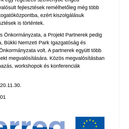
valósult fejlesztések remélhetőleg még több
átogatóközpontba, ezért kiszolgálásuk
ztések is történtek.
os Önkormányzata, a Projekt Partnerek pedig
, Bükki Nemzeti Park Igazgatóság és
nkormányzata volt. A partnerek együtt több
projekt megvalósítására. Közös megvalósításban
almazás, workshopok és konferenciák
020.11.30.
,01