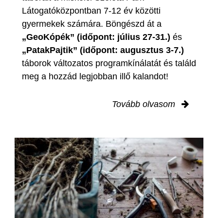
Látogatóközpontban 7-12 év közötti
gyermekek számára. Böngészd át a
„GeoKópék” (időpont: július 27-31.)
és
„PatakPajtik” (időpont: augusztus 3-7.)
táborok változatos programkínálatát és találd
meg a hozzád legjobban illő kalandot!
Tovább olvasom