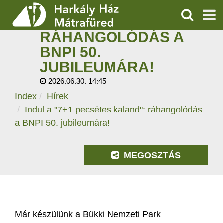
INDUL A "7+1
PECSÉTES KALAND":
KERESÉS
RÁHANGOLÓDÁS A
SZOLGÁLTATÁSOK
BNPI 50.
JUBILEUMÁRA!
PROGRAMOK
2026.06.30. 14:45
HÍREK
Index
Hírek
Indul a "7+1 pecsétes kaland": ráhangolódás
RÓLUNK
a BNPI 50. jubileumára!
ÁRAK, NYITVATARTÁS
MEGOSZTÁS
Már készülünk a Bükki Nemzeti Park