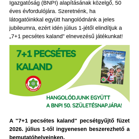
Igazgatóság (BNPI) alapításának közelgő, 50
éves évfordulójára. Szeretnénk, ha
látogatóinkkal együtt hangolódnánk a jeles
jubileumra, ezért idén július 1-jétől elindítjuk a
„7+1 pecsétes kaland” elnevezésű játékunkat!
A "7+1 pecsétes kaland" pecsétgyűjtő füzet
2026. július 1-től ingyenesen beszerezhető a
bemutatóhelyeinken,