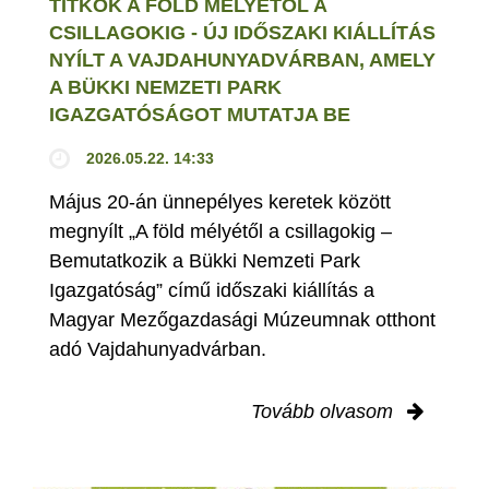
TITKOK A FÖLD MÉLYÉTŐL A
CSILLAGOKIG - ÚJ IDŐSZAKI KIÁLLÍTÁS
NYÍLT A VAJDAHUNYADVÁRBAN, AMELY
A BÜKKI NEMZETI PARK
IGAZGATÓSÁGOT MUTATJA BE
2026.05.22. 14:33
Május 20-án ünnepélyes keretek között
megnyílt „A föld mélyétől a csillagokig –
Bemutatkozik a Bükki Nemzeti Park
Igazgatóság” című időszaki kiállítás a
Magyar Mezőgazdasági Múzeumnak otthont
adó Vajdahunyadvárban.
Tovább olvasom