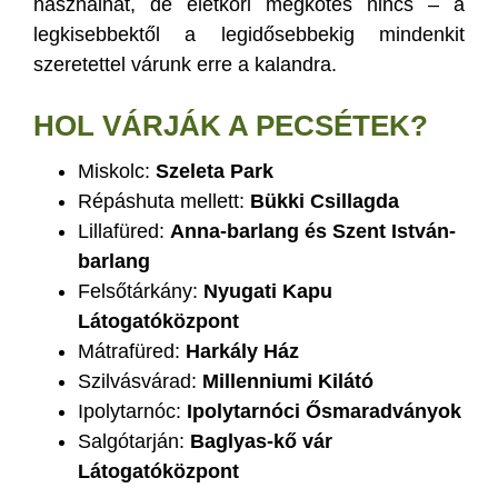
használhat, de életkori megkötés nincs – a
legkisebbektől a legidősebbekig mindenkit
szeretettel várunk erre a kalandra.
HOL VÁRJÁK A PECSÉTEK?
Miskolc:
Szeleta Park
Répáshuta mellett:
Bükki Csillagda
Lillafüred:
Anna-barlang és Szent István-
barlang
Felsőtárkány:
Nyugati Kapu
Látogatóközpont
Mátrafüred:
Harkály Ház
Szilvásvárad:
Millenniumi Kilátó
Ipolytarnóc:
Ipolytarnóci Ősmaradványok
Salgótarján:
Baglyas-kő vár
Látogatóközpont