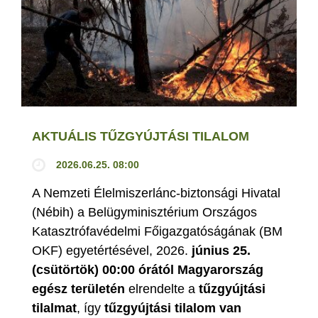
AKTUÁLIS TŰZGYÚJTÁSI TILALOM
2026.06.25. 08:00
A Nemzeti Élelmiszerlánc-biztonsági Hivatal
(Nébih) a Belügyminisztérium Országos
Katasztrófavédelmi Főigazgatóságának (BM
OKF) egyetértésével, 2026.
június 25.
(csütörtök) 00:00 órától Magyarország
egész területén
elrendelte a
tűzgyújtási
tilalmat
, így
tűzgyújtási tilalom van