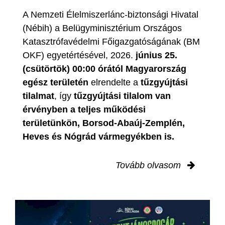
A Nemzeti Élelmiszerlánc-biztonsági Hivatal
(Nébih) a Belügyminisztérium Országos
Katasztrófavédelmi Főigazgatóságának (BM
OKF) egyetértésével, 2026.
június 25.
(csütörtök) 00:00 órától Magyarország
egész területén
elrendelte a
tűzgyújtási
tilalmat
, így
tűzgyújtási tilalom van
érvényben
a teljes működési
területünkön, Borsod-Abaúj-Zemplén,
Heves és Nógrád vármegyékben is.
Tovább olvasom