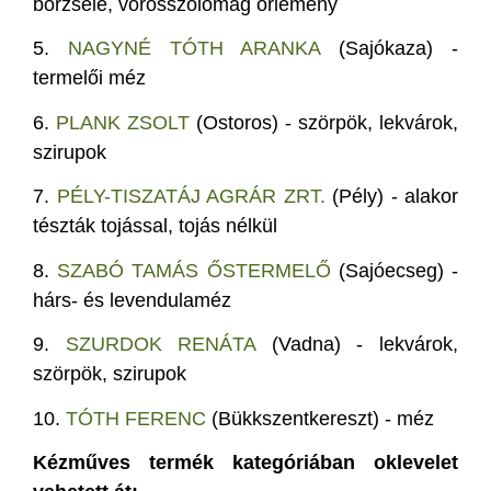
borzselé, vörösszőlőmag őrlemény
5.
NAGYNÉ TÓTH ARANKA
(Sajókaza) -
termelői méz
6.
PLANK ZSOLT
(Ostoros) - szörpök, lekvárok,
szirupok
7.
PÉLY-TISZATÁJ AGRÁR ZRT.
(Pély) - alakor
tészták tojással, tojás nélkül
8.
SZABÓ TAMÁS ŐSTERMELŐ
(Sajóecseg) -
hárs- és levendulaméz
9.
SZURDOK RENÁTA
(Vadna) - lekvárok,
szörpök, szirupok
10.
TÓTH FERENC
(Bükkszentkereszt) - méz
Kézműves termék kategóriában oklevelet