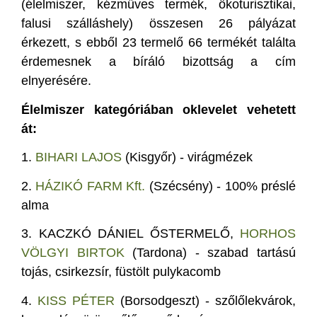
(élelmiszer, kézműves termék, ökoturisztikai,
falusi szálláshely) összesen 26 pályázat
érkezett, s ebből 23 termelő 66 termékét találta
érdemesnek a bíráló bizottság a cím
elnyerésére.
Élelmiszer kategóriában oklevelet vehetett
át:
1.
BIHARI LAJOS
(Kisgyőr) - virágmézek
2.
HÁZIKÓ FARM Kft.
(Szécsény) - 100% préslé
alma
3.
KACZKÓ DÁNIEL ŐSTERMELŐ,
HORHOS
VÖLGYI BIRTOK
(Tardona) - szabad tartású
tojás, csirkezsír, füstölt pulykacomb
4.
KISS PÉTER
(Borsodgeszt) - szőlőlekvárok,