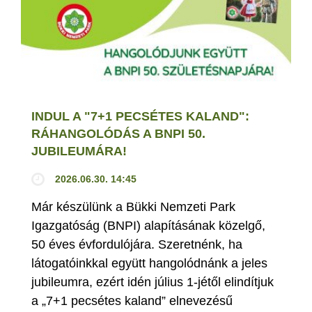
INDUL A "7+1 PECSÉTES KALAND":
RÁHANGOLÓDÁS A BNPI 50.
JUBILEUMÁRA!
2026.06.30. 14:45
Már készülünk a Bükki Nemzeti Park
Igazgatóság (BNPI) alapításának közelgő,
50 éves évfordulójára. Szeretnénk, ha
látogatóinkkal együtt hangolódnánk a jeles
jubileumra, ezért idén július 1-jétől elindítjuk
a „7+1 pecsétes kaland” elnevezésű