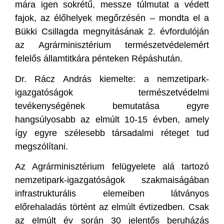
mára igen sokrétű, messze túlmutat a védett
fajok, az élőhelyek megőrzésén – mondta el a
Bükki Csillagda megnyitásának 2. évfordulóján
az Agrárminisztérium természetvédelemért
felelős államtitkára pénteken Répáshután.
Dr. Rácz András kiemelte: a nemzetipark-
igazgatóságok természetvédelmi
tevékenységének bemutatása egyre
hangsúlyosabb az elmúlt 10-15 évben, amely
így egyre szélesebb társadalmi réteget tud
megszólítani.
Az Agrárminisztérium felügyelete alá tartozó
nemzetipark-igazgatóságok szakmaiságában
infrastrukturális elemeiben látványos
előrehaladás történt az elmúlt évtizedben. Csak
az elmúlt év során 30 jelentős beruházás