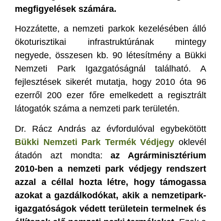
megfigyelések számára.
Hozzátette, a nemzeti parkok kezelésében álló
ökoturisztikai infrastruktúrának mintegy
negyede, összesen kb. 90 létesítmény a Bükki
Nemzeti Park Igazgatóságnál található. A
fejlesztések sikerét mutatja, hogy 2010 óta 96
ezerről 200 ezer főre emelkedett a regisztrált
látogatók száma a nemzeti park területén.
Dr. Rácz András az évfordulóval egybekötött
Bükki Nemzeti Park Termék Védjegy
oklevél
átadón azt mondta:
az Agrárminisztérium
2010-ben a nemzeti park védjegy rendszert
azzal a céllal hozta létre, hogy támogassa
azokat a gazdálkodókat, akik a nemzetipark-
igazgatóságok védett területein termelnek és