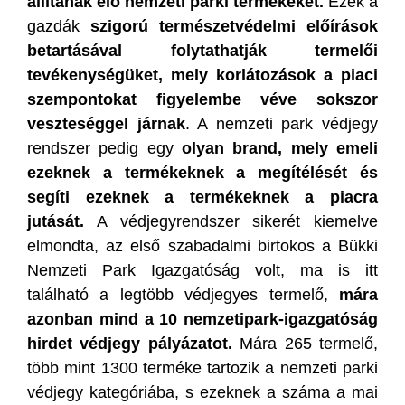
állítanak elő nemzeti parki termékeket.
Ezek a
gazdák
szigorú természetvédelmi előírások
betartásával folytathatják termelői
tevékenységüket, mely korlátozások a piaci
szempontokat figyelembe véve sokszor
veszteséggel járna
k
. A nemzeti park védjegy
rendszer pedig egy
olyan brand, mely emeli
ezeknek a termékeknek a megítélését és
segíti ezeknek a termékeknek a piacra
jutását.
A védjegyrendszer sikerét kiemelve
elmondta, az első szabadalmi birtokos a Bükki
Nemzeti Park Igazgatóság volt, ma is itt
található a legtöbb védjegyes termelő,
mára
azonban mind a 10 nemzetipark-igazgatóság
hirdet védjegy pályázatot.
Mára 265 termelő,
több mint 1300 terméke tartozik a nemzeti parki
védjegy kategóriába, s ezeknek a száma a mai