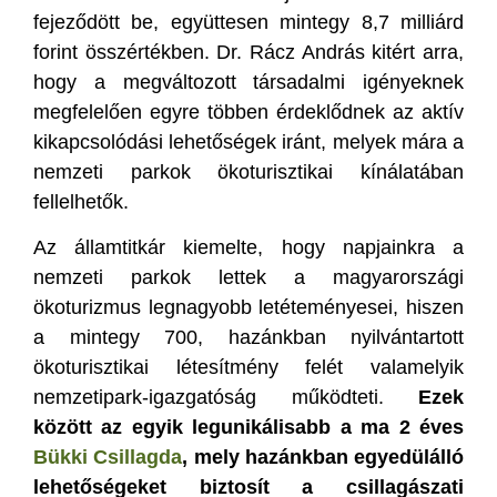
fejeződött be, együttesen mintegy 8,7 milliárd
forint összértékben. Dr. Rácz András kitért arra,
hogy a megváltozott társadalmi igényeknek
megfelelően egyre többen érdeklődnek az aktív
kikapcsolódási lehetőségek iránt, melyek mára a
nemzeti parkok ökoturisztikai kínálatában
fellelhetők.
Az államtitkár kiemelte, hogy napjainkra a
nemzeti parkok lettek a magyarországi
ökoturizmus legnagyobb letéteményesei, hiszen
a mintegy 700, hazánkban nyilvántartott
ökoturisztikai létesítmény felét valamelyik
nemzetipark-igazgatóság működteti.
Ezek
között az egyik legunikálisabb a ma 2 éves
Bükki Csillagda
, mely hazánkban egyedülálló
lehetőségeket biztosít a csillagászati