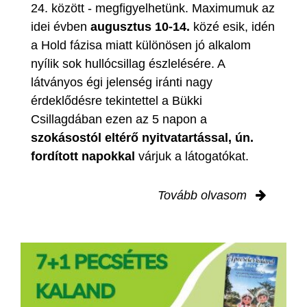
24. között - megfigyelhetünk. Maximumuk az
idei évben
augusztus 10-14.
közé esik, idén
a Hold fázisa miatt különösen jó alkalom
nyílik sok hullócsillag észlelésére. A
látványos égi jelenség iránti nagy
érdeklődésre tekintettel a Bükki
Csillagdában ezen az 5 napon a
szokásostól eltérő nyitvatartással, ún.
fordított napokkal
várjuk a látogatókat.
Tovább olvasom