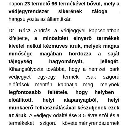
napon
23 termelő 66 termékével bővül, mely a
védjegyrendszer sikerének záloga
–
hangsúlyozta az államtitkár.
Dr. Rácz András a védjeggyel kapcsolatban
kifejtette,
a minősítést elnyerő termékek
kivétel nélkül kézműves áruk, melyek magas
minősége magában hordozza a saját
tájegység hagyományát, jellegét
.
Kihangsúlyozta továbbá, hogy a nemzeti park
védjegyet egy-egy termék csak szigorú
előírások mentén kaphatja meg, melynek
legfontosabb feltétele, hogy helyben
előállított, helyi alapanyagból, helyi
munkaerő felhasználásával készüljenek ezek
az áruk
. A védjegy odaítélése 3-5 évre szól és a
termékeket szigorú követelményrendszernek