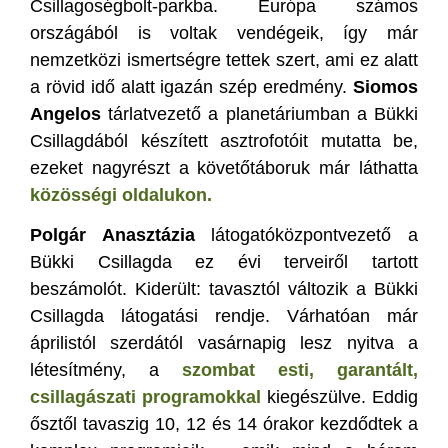
Csillagoségbolt-parkba. Európa számos
országából is voltak vendégeik, így már
nemzetközi ismertségre tettek szert, ami ez alatt
a rövid idő alatt igazán szép eredmény.
Siomos
Angelos
tárlatvezető a planetáriumban a Bükki
Csillagdából készített asztrofotóit mutatta be,
ezeket nagyrészt a követőtáboruk már láthatta
közösségi oldalukon.
Polgár Anasztázia
látogatóközpontvezető a
Bükki Csillagda ez évi terveiről tartott
beszámolót. Kiderült: tavasztól változik a Bükki
Csillagda látogatási rendje. Várhatóan már
áprilistól szerdától vasárnapig lesz nyitva a
létesítmény, a
szombat esti, garantált,
csillagászati programokkal
kiegészülve. Eddig
ősztől tavaszig 10, 12 és 14 órakor kezdődtek a