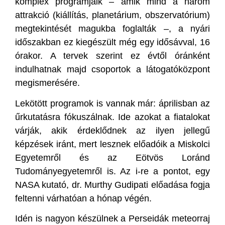
komplex programjaik – amik mind a három
attrakció (kiállítás, planetárium, obszervatórium)
megtekintését magukba foglalták –, a nyári
időszakban ez kiegészült még egy idősávval, 16
órakor. A tervek szerint ez évtől óránként
indulhatnak majd csoportok a látogatóközpont
megismerésére.
Lekötött programok is vannak már: áprilisban az
űrkutatásra fókuszálnak. Ide azokat a fiatalokat
várják, akik érdeklődnek az ilyen jellegű
képzések iránt, mert lesznek előadóik a Miskolci
Egyetemről és az Eötvös Loránd
Tudományegyetemről is. Az i-re a pontot, egy
NASA kutató, dr. Murthy Gudipati előadása fogja
feltenni várhatóan a hónap végén.
Idén is nagyon készülnek a Perseidák meteorraj