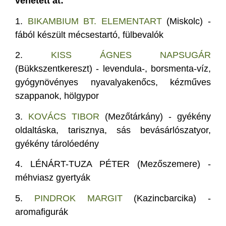
vehetett át:
1.
BIKAMBIUM BT. ELEMENTART
(Miskolc) -
fából készült mécsestartó, fülbevalók
2.
KISS ÁGNES NAPSUGÁR
(Bükkszentkereszt) - levendula-, borsmenta-víz,
gyógynövényes nyavalyakenőcs, kézműves
szappanok, hölgypor
3.
KOVÁCS TIBOR
(Mezőtárkány) - gyékény
oldaltáska, tarisznya, sás bevásárlószatyor,
gyékény tárolóedény
4.
LÉNÁRT-TUZA PÉTER (Mezőszemere) -
méhviasz gyertyák
5.
PINDROK MARGIT
(Kazincbarcika) -
aromafigurák