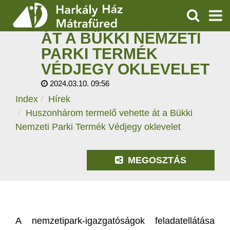
HUSZONHÁROM
TERMELŐ VEHETTE
KERESÉS
ÁT A BÜKKI NEMZETI
SZOLGÁLTATÁSOK
PARKI TERMÉK
VÉDJEGY OKLEVELET
PROGRAMOK
2024.03.10. 09:56
HÍREK
Index
Hírek
Huszonhárom termelő vehette át a Bükki
RÓLUNK
Nemzeti Parki Termék Védjegy oklevelet
ÁRAK, NYITVATARTÁS
MEGOSZTÁS
A nemzetipark-igazgatóságok feladatellátása