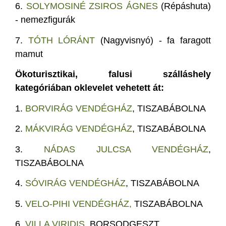
6.
SOLYMOSINÉ ZSIROS ÁGNES
(Répáshuta)
- nemezfigurák
7.
TÓTH LÓRÁNT
(Nagyvisnyó) - fa faragott
mamut
Ökoturisztikai, falusi szálláshely
kategóriában oklevelet vehetett át:
1.
BORVIRÁG VENDÉGHÁZ
, TISZABÁBOLNA
2.
MÁKVIRÁG VENDÉGHÁZ
, TISZABÁBOLNA
3.
NÁDAS JULCSA VENDÉGHÁZ
,
TISZABÁBOLNA
4.
SÓVIRÁG VENDÉGHÁZ
, TISZABÁBOLNA
5.
VELO-PIHI VENDÉGHÁZ,
TISZABÁBOLNA
6.
VILLA VIRIDIS,
BORSODGESZT