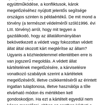
együttműködése, a konfliktusok, károk
megelőzéséhez nyújtott jelentős segítsége
országos szinten is példaértékű. De mit mond a
törvény (a természet védelméről szóló1996. évi
LIII. törvény) arról, hogy mit tegyen a
gazdálkodó, hogy az állatállományában
bekövetkezett a védett vagy fokozottan védett
állat által okozott kárt megtérítse az állam?
Ugyanis a közhiedelemmel ellentétben erre is
van jogszerű megoldás. A védett állat
kártételének megelőzésére, a kárviselésre
vonatkozó szabályok szerint a kártételek
megelőzéséről, illetve csökkentéséről az érintett
ingatlan tulajdonosa, illetve használója a tőle
elvárható módon és mértékben kell
gondoskodjon. Ha ezt a kártételt egyedül nem