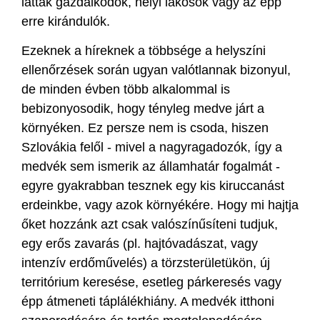
látták gazdálkodók, helyi lakosok vagy az épp
erre kirándulók.
Ezeknek a híreknek a többsége a helyszíni
ellenőrzések során ugyan valótlannak bizonyul,
de minden évben több alkalommal is
bebizonyosodik, hogy tényleg medve járt a
környéken. Ez persze nem is csoda, hiszen
Szlovákia felől - mivel a nagyragadozók, így a
medvék sem ismerik az államhatár fogalmát -
egyre gyakrabban tesznek egy kis kiruccanást
erdeinkbe, vagy azok környékére. Hogy mi hajtja
őket hozzánk azt csak valószínűsíteni tudjuk,
egy erős zavarás (pl. hajtóvadászat, vagy
intenzív erdőművelés) a törzsterületükön, új
territórium keresése, esetleg párkeresés vagy
épp átmeneti táplálékhiány. A medvék itthoni