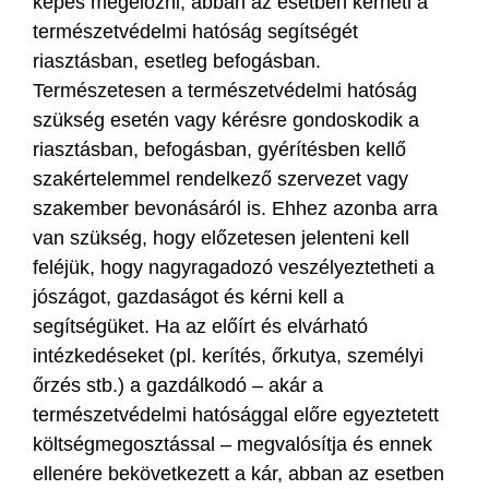
képes megelőzni, abban az esetben kérheti a
természetvédelmi hatóság segítségét
riasztásban, esetleg befogásban.
Természetesen a természetvédelmi hatóság
szükség esetén vagy kérésre gondoskodik a
riasztásban, befogásban, gyérítésben kellő
szakértelemmel rendelkező szervezet vagy
szakember bevonásáról is. Ehhez azonba arra
van szükség, hogy előzetesen jelenteni kell
feléjük, hogy nagyragadozó veszélyeztetheti a
jószágot, gazdaságot és kérni kell a
segítségüket. Ha az előírt és elvárható
intézkedéseket (pl. kerítés, őrkutya, személyi
őrzés stb.) a gazdálkodó – akár a
természetvédelmi hatósággal előre egyeztetett
költségmegosztással – megvalósítja és ennek
ellenére bekövetkezett a kár, abban az esetben