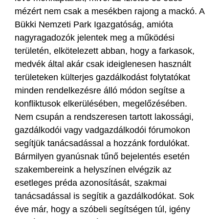
mézért nem csak a mesékben rajong a mackó. A
Bükki Nemzeti Park Igazgatóság, amióta
nagyragadozók jelentek meg a működési
területén, elkötelezett abban, hogy a farkasok,
medvék által akár csak ideiglenesen használt
területeken külterjes gazdálkodást folytatókat
minden rendelkezésre álló módon segítse a
konfliktusok elkerülésében, megelőzésében.
Nem csupán a rendszeresen tartott lakossági,
gazdálkodói vagy vadgazdálkodói fórumokon
segítjük tanácsadással a hozzánk fordulókat.
Bármilyen gyanúsnak tűnő bejelentés esetén
szakembereink a helyszínen elvégzik az
esetleges préda azonosítását, szakmai
tanácsadással is segítik a gazdálkodókat. Sok
éve már, hogy a szóbeli segítségen túl, igény