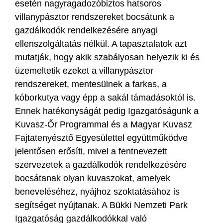
esetén nagyragadozóbiztos hatsoros
villanypásztor rendszereket bocsátunk a
gazdálkodók rendelkezésére anyagi
ellenszolgáltatás nélkül. A tapasztalatok azt
mutatják, hogy akik szabályosan helyezik ki és
üzemeltetik ezeket a villanypásztor
rendszereket, mentesülnek a farkas, a
kóborkutya vagy épp a sakál támadásoktól is.
Ennek hatékonyságát pedig Igazgatóságunk a
Kuvasz-Őr Programmal és a Magyar Kuvasz
Fajtatenyésztő Egyesülettel együttműködve
jelentősen erősíti, mivel a fentnevezett
szervezetek a gazdálkodók rendelkezésére
bocsátanak olyan kuvaszokat, amelyek
beneveléséhez, nyájhoz szoktatásához is
segítséget nyújtanak. A Bükki Nemzeti Park
Igazgatóság gazdálkodókkal való