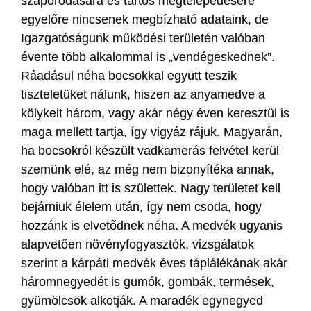
szaporodására és tartós megtelepedésére
egyelőre nincsenek megbízható adataink, de
Igazgatóságunk működési területén valóban
évente több alkalommal is „vendégeskednek”.
Ráadásul néha bocsokkal együtt teszik
tiszteletüket nálunk, hiszen az anyamedve a
kölykeit három, vagy akár négy éven keresztül is
maga mellett tartja, így vigyáz rájuk. Magyarán,
ha bocsokról készült vadkamerás felvétel kerül
szemünk elé, az még nem bizonyítéka annak,
hogy valóban itt is születtek. Nagy területet kell
bejárniuk élelem után, így nem csoda, hogy
hozzánk is elvetődnek néha. A medvék ugyanis
alapvetően növényfogyasztók, vizsgálatok
szerint a kárpáti medvék éves táplálékának akár
háromnegyedét is gumók, gombák, termések,
gyümölcsök alkotják. A maradék egynegyed