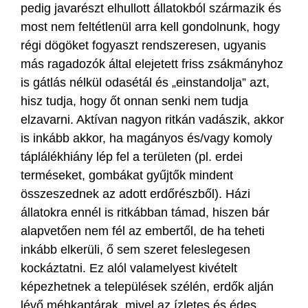
pedig javarészt elhullott állatokból származik és
most nem feltétlenül arra kell gondolnunk, hogy
régi dögöket fogyaszt rendszeresen, ugyanis
más ragadozók által elejetett friss zsákmányhoz
is gátlás nélkül odasétál és „einstandolja” azt,
hisz tudja, hogy őt onnan senki nem tudja
elzavarni. Aktívan nagyon ritkán vadászik, akkor
is inkább akkor, ha magányos és/vagy komoly
táplálékhiány lép fel a területen (pl. erdei
terméseket, gombákat gyűjtők mindent
összeszednek az adott erdőrészből). Házi
állatokra ennél is ritkábban támad, hiszen bár
alapvetően nem fél az embertől, de ha teheti
inkább elkerüli, ő sem szeret feleslegesen
kockáztatni. Ez alól valamelyest kivételt
képezhetnek a települések szélén, erdők alján
lévő méhkaptárak, mivel az ízletes és édes