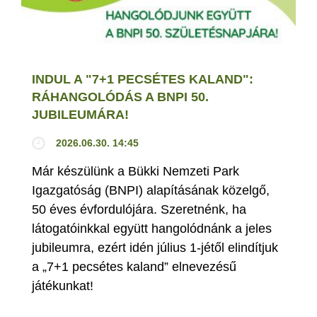
INDUL A "7+1 PECSÉTES KALAND":
RÁHANGOLÓDÁS A BNPI 50.
JUBILEUMÁRA!
2026.06.30. 14:45
Már készülünk a Bükki Nemzeti Park
Igazgatóság (BNPI) alapításának közelgő,
50 éves évfordulójára. Szeretnénk, ha
látogatóinkkal együtt hangolódnánk a jeles
jubileumra, ezért idén július 1-jétől elindítjuk
a „7+1 pecsétes kaland” elnevezésű
játékunkat!