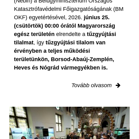
(Nébih) a Belügyminisztérium Országos
Katasztrófavédelmi Főigazgatóságának (BM
OKF) egyetértésével, 2026.
június 25.
(csütörtök) 00:00 órától Magyarország
egész területén
elrendelte a
tűzgyújtási
tilalmat
, így
tűzgyújtási tilalom van
érvényben
a teljes működési
területünkön, Borsod-Abaúj-Zemplén,
Heves és Nógrád vármegyékben is.
Tovább olvasom