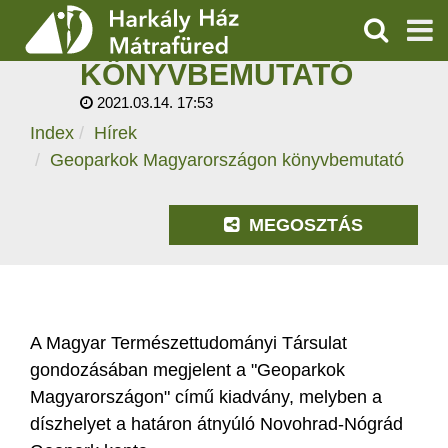
GEOPARKOK
MAGYARORSZÁGON
KERESÉS
KÖNYVBEMUTATÓ
SZOLGÁLTATÁSOK
2021.03.14. 17:53
Index
Hírek
PROGRAMOK
Geoparkok Magyarországon könyvbemutató
HÍREK
MEGOSZTÁS
RÓLUNK
ÁRAK, NYITVATARTÁS
A Magyar Természettudományi Társulat
gondozásában megjelent a "Geoparkok
Magyarországon" című kiadvány, melyben a
díszhelyet a határon átnyúló Novohrad-Nógrád