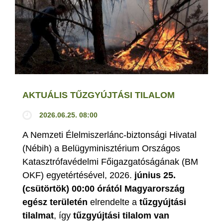
AKTUÁLIS TŰZGYÚJTÁSI TILALOM
2026.06.25. 08:00
A Nemzeti Élelmiszerlánc-biztonsági Hivatal
(Nébih) a Belügyminisztérium Országos
Katasztrófavédelmi Főigazgatóságának (BM
OKF) egyetértésével, 2026.
június 25.
(csütörtök) 00:00 órától Magyarország
egész területén
elrendelte a
tűzgyújtási
tilalmat
, így
tűzgyújtási tilalom van