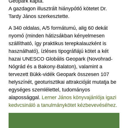
Geopark kapta.
A gazdagon illusztrált hiánypótló kötetet Dr.
Tardy János szerkesztette.
A 340 oldalas, A/5 formátumú, alig 60 dekát
nyomó (minden hátizsákban kényelmesen
szállítható, így praktikus terepkalauzként is
használható), ízléses tipográfiájú kötet a két
hazai UNESCO Globális Geopark (Novohrad-
Nógrád és a Bakony-Balaton), valamint a
tervezett Bükk-vidék Geopark összesen 107
helyszínét, geoturisztikai attrakcióját mutatja be
egységes szemlélettel, tudományos
alapossággal.
Lerner János könyvajánlója igazi
kedvcsináló a tanulmánykötet kézbevevéséhez.